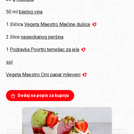
50 ml
bijelog vina
1 žličica
Vegeta Maestro Majčine dušice
2 žlice
nasjeckanog peršina
1
Podravka Povrtni temeljac za jela
sol
Vegeta Maestro Crni papar mljeveni
Dodaj na popis za kupnju