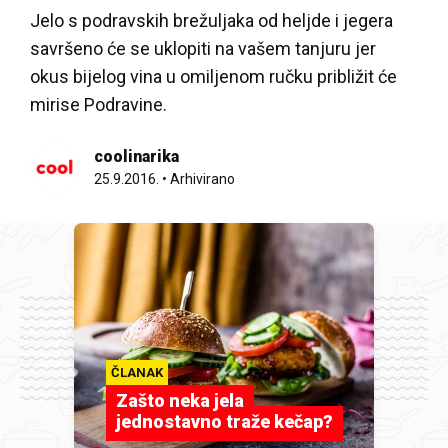
Jelo s podravskih brežuljaka od heljde i jegera
savršeno će se uklopiti na vašem tanjuru jer
okus bijelog vina u omiljenom ručku približit će
mirise Podravine.
coolinarika
25.9.2016.
•
Arhivirano
ČLANAK
Zašto neka jela
jednostavno traže kečap?