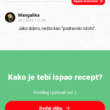
Napiši komentar
Mangalika
24.1.2019.
11:39
Jako dobro, nešto kao "podravski rižoto".
Kako je tebi ispao recept?
Poslikaj i pohvali se! :)
Dodaj sliku