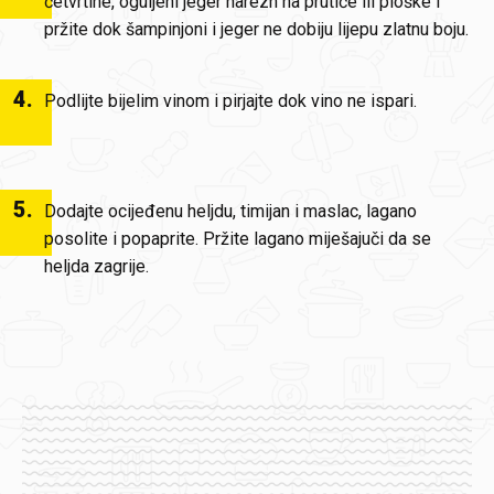
četvrtine, oguljeni jeger narezn na prutiće ili ploške i
pržite dok šampinjoni i jeger ne dobiju lijepu zlatnu boju.
4
.
Podlijte bijelim vinom i pirjajte dok vino ne ispari.
5
.
Dodajte ocijeđenu heljdu, timijan i maslac, lagano
posolite i popaprite. Pržite lagano miješajuči da se
heljda zagrije.