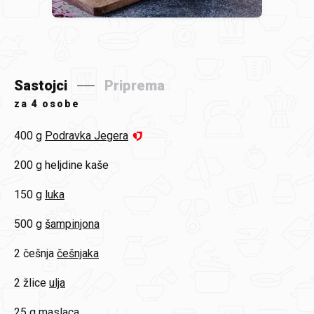
Sastojci
Priprema
za
4 osobe
400 g
Podravka Jegera
200 g
heljdine kaše
150 g
luka
500 g
šampinjona
2 češnja
češnjaka
2 žlice
ulja
25 g
maslaca