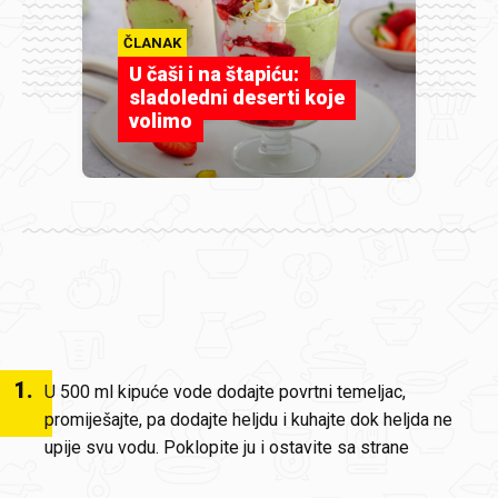
ČLANAK
U čaši i na štapiću:
sladoledni deserti koje
volimo
1
.
U 500 ml kipuće vode dodajte povrtni temeljac,
promiješajte, pa dodajte heljdu i kuhajte dok heljda ne
upije svu vodu. Poklopite ju i ostavite sa strane