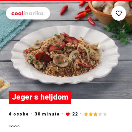
Preskoči na glavni sadržaj
Jeger s heljdom
4 osobe
30
minuta
22