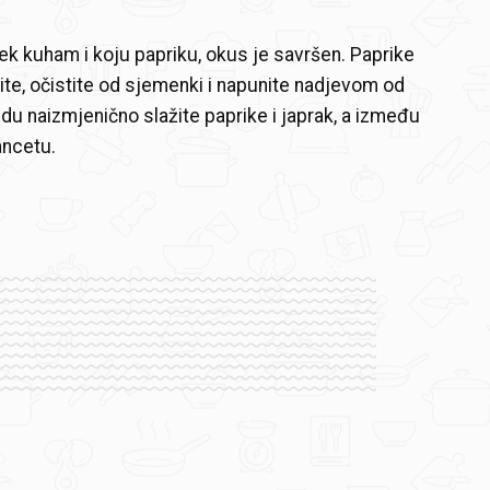
jek kuham i koju papriku, okus je savršen. Paprike
bite, očistite od sjemenki i napunite nadjevom od
u naizmjenično slažite paprike i japrak, a između
ancetu.