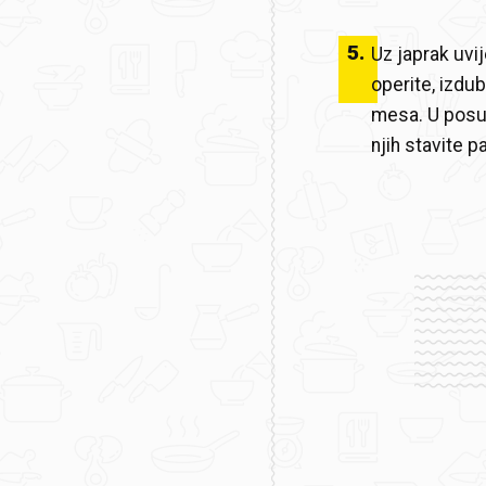
5
.
Uz japrak uvi
operite, izdu
mesa. U posud
njih stavite p