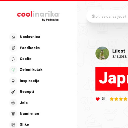
Preskoči na glavni sadržaj
Što ti se danas jede?
Naslovnica
Foodhacks
Lilest
3.11.2013.
Coolie
Zeleni kutak
Jap
Inspiracija
Recepti
31
Jela
Namirnice
Slike