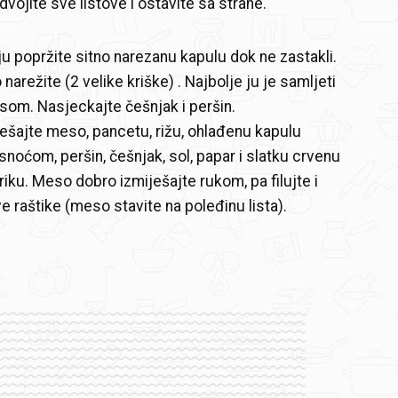
dvojite sve listove i ostavite sa strane.
lju popržite sitno narezanu kapulu dok ne zastakli.
narežite (2 velike kriške) . Najbolje ju je samljeti
om. Nasjeckajte češnjak i peršin.
ješajte meso, pancetu, rižu, ohlađenu kapulu
noćom, peršin, češnjak, sol, papar i slatku crvenu
iku. Meso dobro izmiješajte rukom, pa filujte i
ve raštike (meso stavite na poleđinu lista).