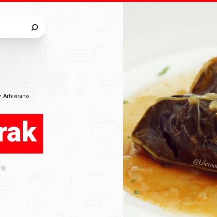
•
Arhivirano
rak