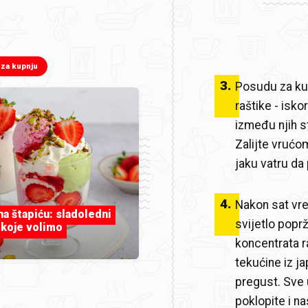
 za kupnju
3
.
Posudu za kuh
raštike - iskor
između njih s
Zalijte vrućo
jaku vatru da 
4
.
Nakon sat vre
 na štapiću: sladoledni
svijetlo poprž
 koje volimo
koncentrata ra
tekućine iz j
pregust. Sve 
poklopite i na