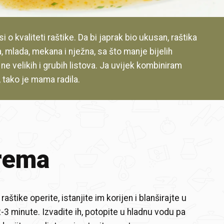
i o kvaliteti raštike. Da bi japrak bio ukusan, raštika
a, mlada, mekana i nježna, sa što manje bijelih
i ne velikih i grubih listova. Ja uvijek kombiniram
 tako je mama radila.
rema
raštike operite, istanjite im korijen i blanširajte u
-3 minute. Izvadite ih, potopite u hladnu vodu pa