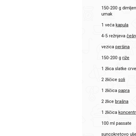
150-200 g
dimlje
umak
1 veća
kapula
4-5 režnjeva
češn
vezica
peršina
150-200 g
riže
1 žlica
slatke crv
2 žličice
soli
1 žličica
papra
2 žlice
brašna
1 žličica
koncentr
100 ml
passate
suncokretovo ulje