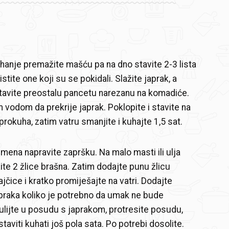
anje premažite mašću pa na dno stavite 2-3 lista
istite one koji su se pokidali. Slažite japrak, a
tavite preostalu pancetu narezanu na komadiće.
m vodom da prekrije japrak. Poklopite i stavite na
prokuha, zatim vatru smanjite i kuhajte 1,5 sat.
mena napravite zapršku. Na malo masti ili ulja
ite 2 žlice brašna. Zatim dodajte punu žlicu
jčice i kratko promiješajte na vatri. Dodajte
apraka koliko je potrebno da umak ne bude
ulijte u posudu s japrakom, protresite posudu,
staviti kuhati još pola sata. Po potrebi dosolite.