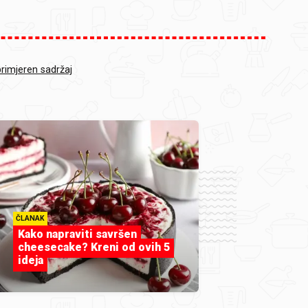
primjeren sadržaj
ČLANAK
Kako napraviti savršen
cheesecake? Kreni od ovih 5
ideja