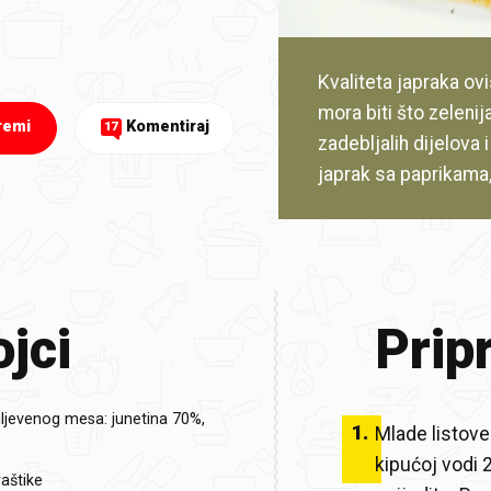
Kvaliteta japraka ovis
mora biti što zelenij
remi
Komentiraj
17
zadebljalih dijelova 
japrak sa paprikama,
jci
Prip
ljevenog mesa: junetina 70%,
1
.
Mlade listove 
kipućoj vodi 2
aštike