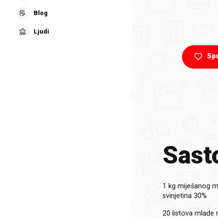
Blog
Ljudi
Sp
Sasto
1 kg
miješanog m
svinjetina 30%
20 listova
mlade r