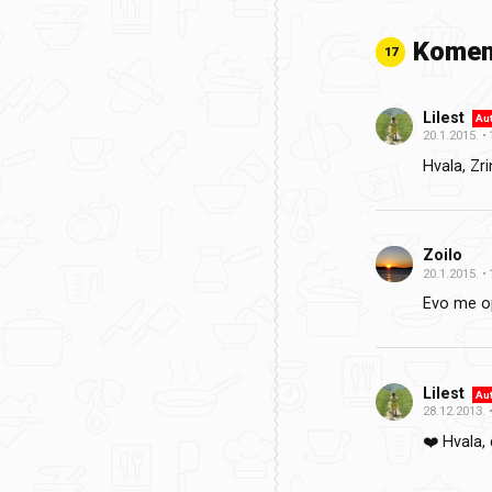
Komen
17
Lilest
Au
20.1.2015.
Hvala, Zr
Zoilo
20.1.2015.
Evo me o
Lilest
Au
28.12.2013.
❤️ Hvala,