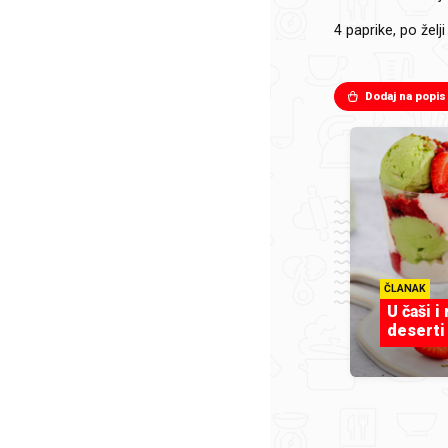
4
paprike, po želji
Dodaj na popis
ČLANAK
U čaši i
deserti