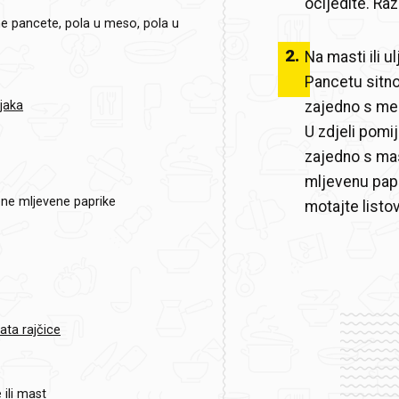
ocijedite. Raz
ne pancete, pola u meso, pola u
2
.
Na masti ili u
Pancetu sitno 
zajedno s mes
jaka
U zdjeli pomi
zajedno s mas
mljevenu papr
ene mljevene paprike
motajte listo
ata rajčice
 ili mast