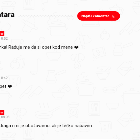
tara
Napiši komentar
tor
18:52
inka! Raduje me da si opet kod mene ❤️
18:42
pet ❤️
tor
08:03
 draga i mi je obožavamo, ali je teško nabavim...