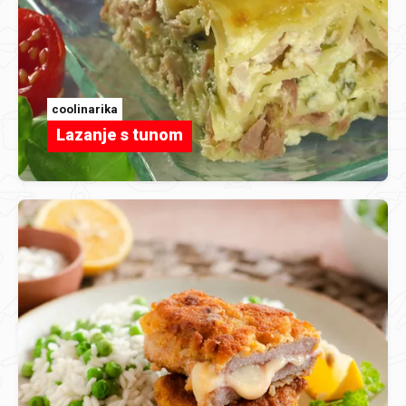
coolinarika
Lazanje s tunom