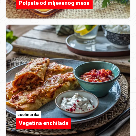
Polpete od mljevenog mesa
coolinarika
Vegetina enchilada