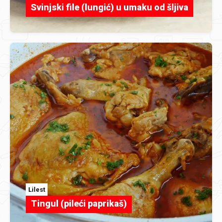
Svinjski file (lungić) u umaku od šljiva
Lilest
Tingul (pileći paprikaš)