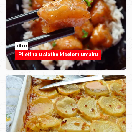
Lilest
Piletina u slatko kiselom umaku