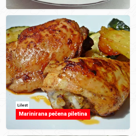
Lilest
Marinirana pečena piletina