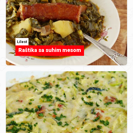
Lilest
Raštika sa suhim mesom