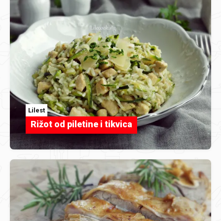
Lilest
Rižot od piletine i tikvica