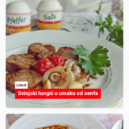
Lilest
Svinjski lungić u umaku od senfa