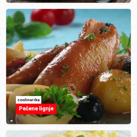
coolinarika
Pečene lignje