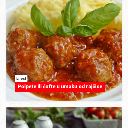
Lilest
Polpete ili ćufte u umaku od rajčice