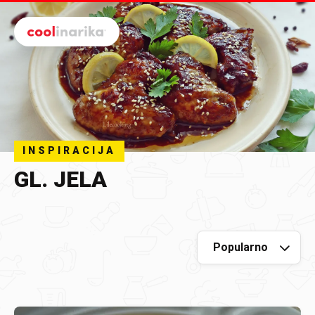
Preskoči na glavni sadržaj
INSPIRACIJA
GL. JELA