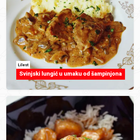
Lilest
Svinjski lungić u umaku od šampinjona