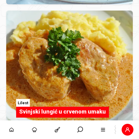
Lilest
Svinjski lungić u crvenom umaku