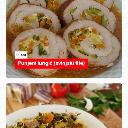
Lilest
Punjeni lungić (svinjski file)