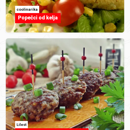
coolinarika
Popečci od kelja
Lilest