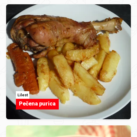
Lilest
Pečena purica