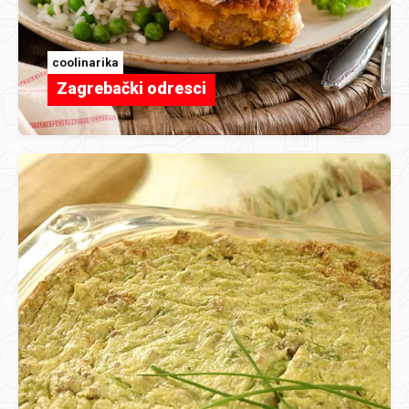
coolinarika
Zagrebački odresci