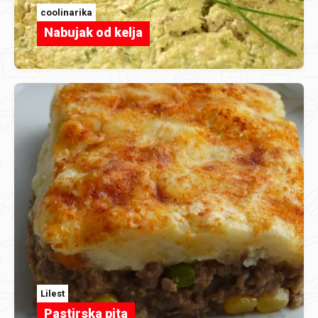
coolinarika
Nabujak od kelja
Lilest
Pastirska pita