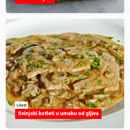
Lilest
Svinjski kotleti u umaku od gljiva