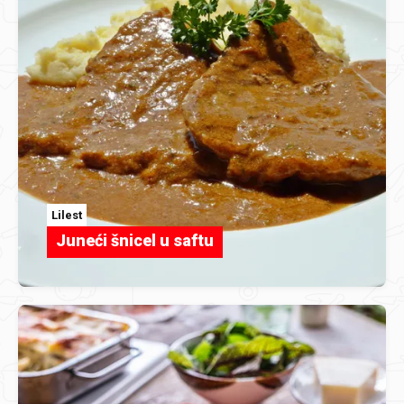
Lilest
Juneći šnicel u saftu