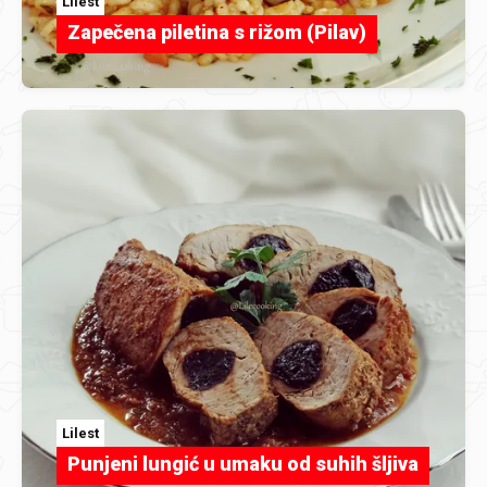
Lilest
Zapečena piletina s rižom (Pilav)
Lilest
Punjeni lungić u umaku od suhih šljiva