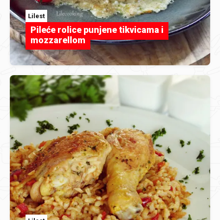
Lilest
Pileće rolice punjene tikvicama i
mozzarellom