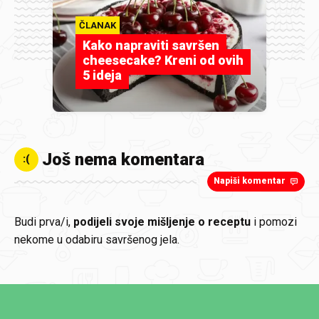
ČLANAK
Kako napraviti savršen
cheesecake? Kreni od ovih
5 ideja
Još nema komentara
:(
Napiši komentar
Budi prva/i,
podijeli svoje mišljenje o receptu
i pomozi
nekome u odabiru savršenog jela.