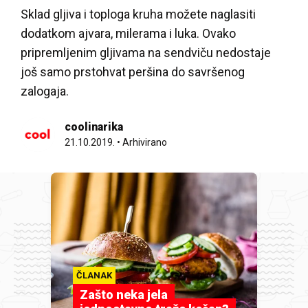
Sklad gljiva i toploga kruha možete naglasiti
dodatkom ajvara, milerama i luka. Ovako
pripremljenim gljivama na sendviču nedostaje
još samo prstohvat peršina do savršenog
zalogaja.
coolinarika
21.10.2019.
•
Arhivirano
ČLANAK
Zašto neka jela