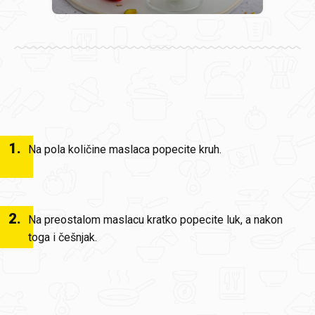
1
.
Na pola količine maslaca popecite kruh.
2
.
Na preostalom maslacu kratko popecite luk, a nakon
toga i češnjak.