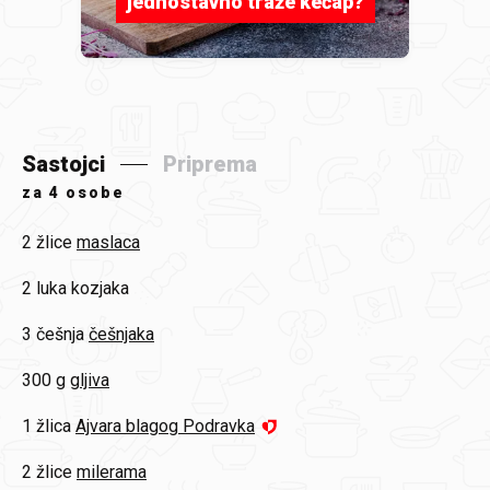
jednostavno traže kečap?
Sastojci
Priprema
za
4 osobe
2 žlice
maslaca
2
luka kozjaka
3 češnja
češnjaka
300 g
gljiva
1 žlica
Ajvara blagog Podravka
2 žlice
milerama