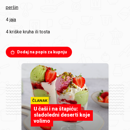
peršin
4
jaja
4 kriške
kruha ili tosta
Dodaj na popis za kupnju
ČLANAK
U čaši i na štapiću:
sladoledni deserti koje
volimo