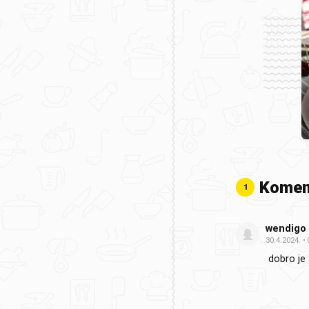
Komen
1
wendigo
30.4.2024.
dobro je