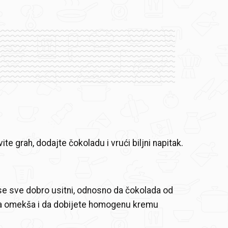
ite grah, dodajte čokoladu i vrući biljni napitak.
se sve dobro usitni, odnosno da čokolada od
ka omekša i da dobijete homogenu kremu