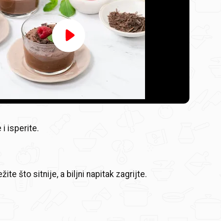
Video
Player
is
loading.
 i isperite.
ite što sitnije, a biljni napitak zagrijte.