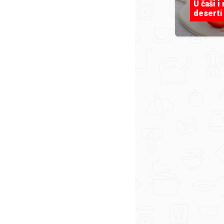
U čaši i
deserti