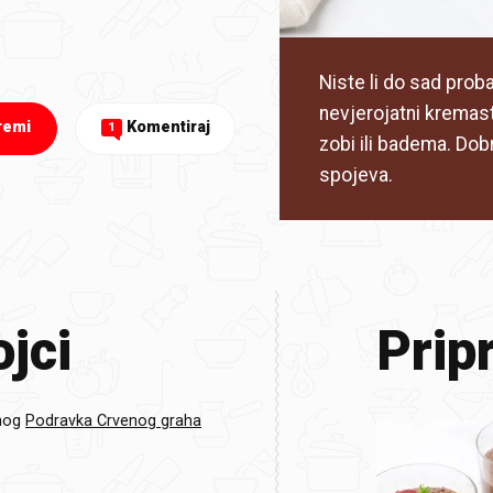
Niste li do sad prob
nevjerojatni kremas
remi
Komentiraj
1
zobi ili badema. Dobr
spojeva.
jci
Prip
nog
Podravka Crvenog graha