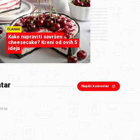
ČLANAK
Kako napraviti savršen
cheesecake? Kreni od ovih 5
ideja
tar
Napiši komentar
09:06