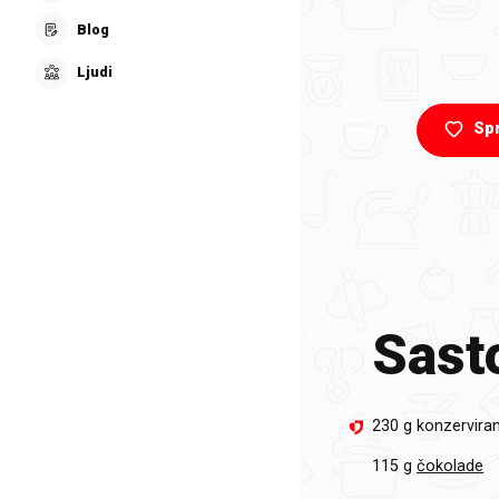
Blog
Ljudi
Sp
Sasto
230 g konzervira
115 g
čokolade