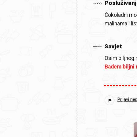
Posluživanj
Čokoladni mo
malinama i li
Savjet
Osim biljnog 
Badem biljni 
Prijavi ne