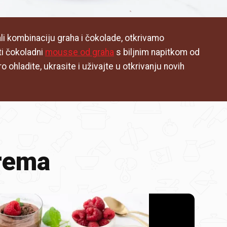
ali kombinaciju graha i čokolade, otkrivamo
ti čokoladni
mousse od graha
s biljnim napitkom od
o ohladite, ukrasite i uživajte u otkrivanju novih
rema