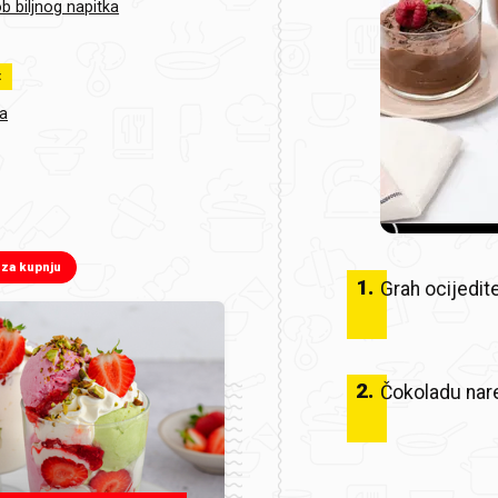
b biljnog napitka
:
a
 za kupnju
1
.
Grah ocijedite
2
.
Čokoladu narež