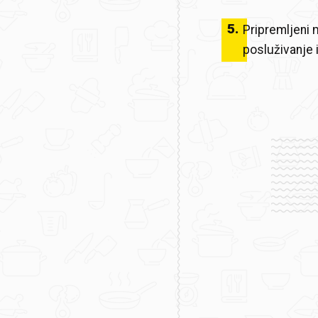
5
.
Pripremljeni
posluživanje i