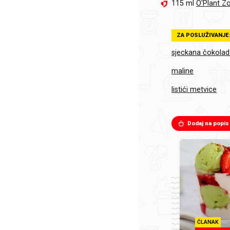
115 ml
O'Plant Zo
ZA POSLUŽIVANJE
sjeckana čokolad
maline
listići metvice
Dodaj na popis
ČLANAK