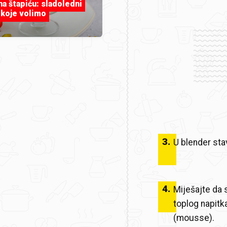
 na štapiću: sladoledni
 koje volimo
3
.
U blender stav
4
.
Miješajte da 
toplog napit
(mousse).