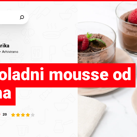
rika
•
Arhivirano
oladni mousse od
ha
20