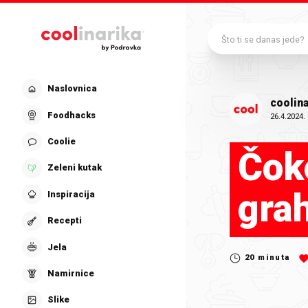
Preskoči na glavni sadržaj
Što ti se danas jede?
Naslovnica
coolina
Foodhacks
26.4.2024.
Coolie
Čok
Zeleni kutak
gra
Inspiracija
Recepti
Jela
20
minuta
Namirnice
Slike