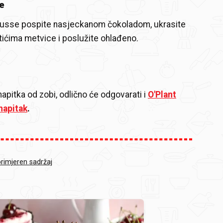
e
usse pospite nasjeckanom čokoladom, ukrasite
stićima metvice i poslužite ohlađeno.
napitka od zobi, odlično će odgovarati i
O'Plant
napitak
.
primjeren sadržaj