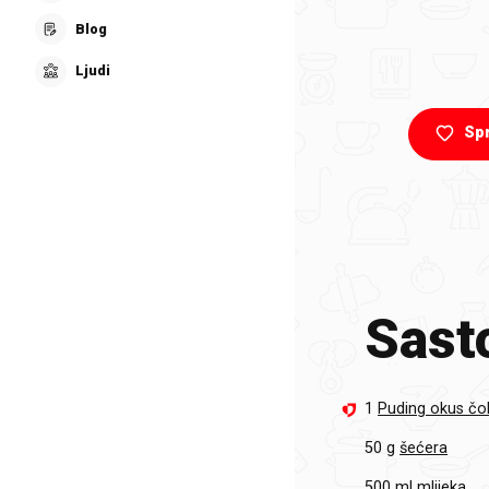
Blog
Ljudi
Sp
Sasto
1
Puding okus čo
50 g
šećera
500 ml
mlijeka