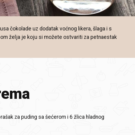
sa čokolade uz dodatak voćnog likera, šlaga i s
om želja je koju si možete ostvariti za petnaestak
rema
rašak za puding sa šećerom i 6 žlica hladnog