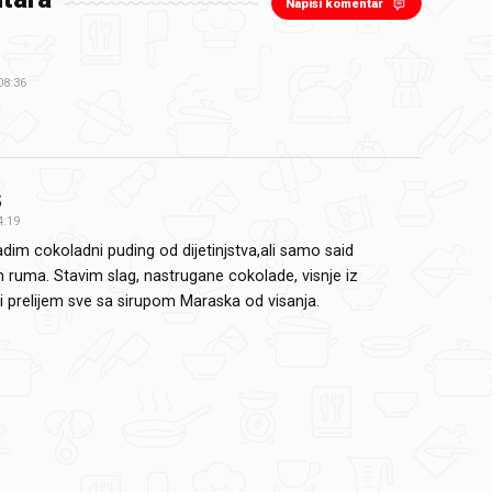
Napiši komentar
08:36
5
4:19
adim cokoladni puding od dijetinjstva,ali samo said
 ruma. Stavim slag, nastrugane cokolade, visnje iz
 prelijem sve sa sirupom Maraska od visanja.