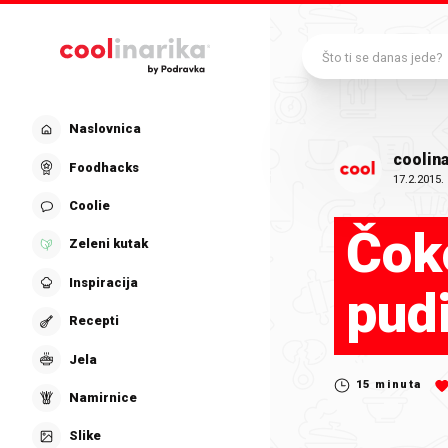
Preskoči na glavni sadržaj
Što ti se danas jede?
Naslovnica
coolina
Foodhacks
17.2.2015.
Coolie
Čok
Zeleni kutak
Inspiracija
pud
Recepti
Jela
15
minuta
Namirnice
Slike