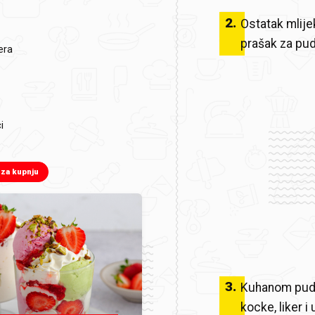
2
.
Ostatak mlije
prašak za pud
era
i
 za kupnju
3
.
Kuhanom pudi
kocke, liker i 