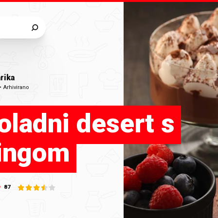
rika
•
Arhivirano
oladni desert s
ingom
87