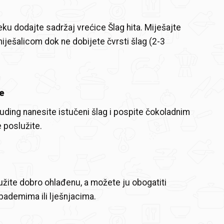
ku dodajte sadržaj vrećice Šlag hita. Miješajte
iješalicom dok ne dobijete čvrsti šlag (2-3
e
uding nanesite istučeni šlag i pospite čokoladnim
 poslužite.
užite dobro ohlađenu, a možete ju obogatiti
ademima ili lješnjacima.