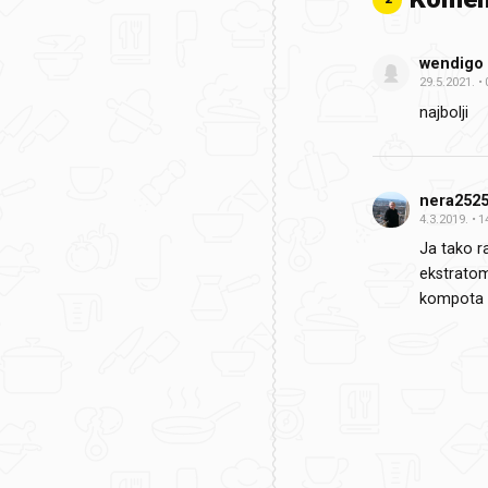
wendigo
29.5.2021.
najbolji
nera252
4.3.2019.
1
Ja tako r
ekstratom
kompota i