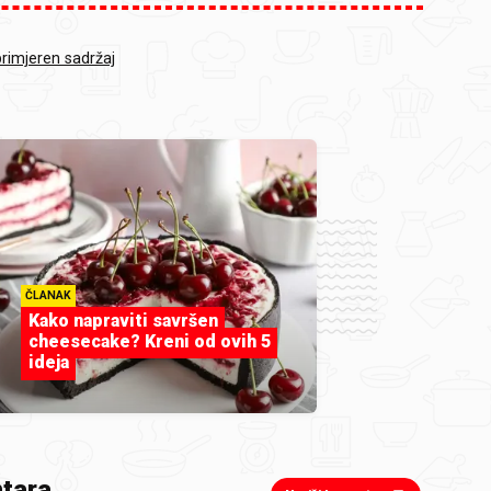
primjeren sadržaj
ČLANAK
Kako napraviti savršen
cheesecake? Kreni od ovih 5
ideja
tara