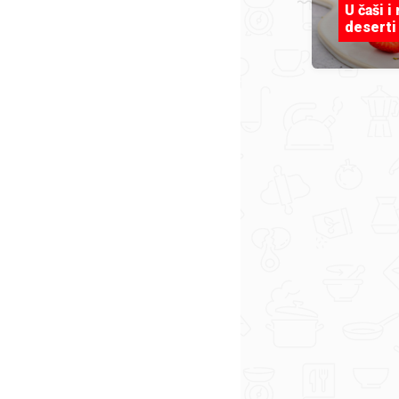
U čaši i
deserti