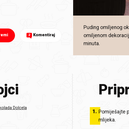
Puding omiljenog oku
omiljenom dekoracij
remi
Komentiraj
2
minuta.
jci
Prip
kolada Dolcela
1
.
Pomiješajte p
mlijeka.