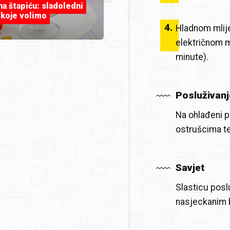
 na štapiću: sladoledni
 koje volimo
4
.
Hladnom mlije
električnom m
minute).
Posluživanj
Na ohlađeni p
ostrušcima te
Savjet
Slasticu posl
nasjeckanim b