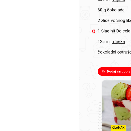
60 g
čokolade
2 žlice
voćnog lik
1
Šlag hit Dolcela
125 ml
mlijeka
čokoladni ostrušc
Dodaj na popis
ČLANAK