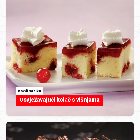
coolinarika
Osvježavajući kolač s višnjama