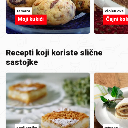
Tamara
VioletLove
Moji kukići
Čajni kol
Recepti koji koriste slične
sastojke
coolinarika
tatyana