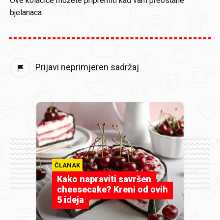
Ove kolačiće možete pripremiti kad vam preostane
bjelanaca.
Prijavi neprimjeren sadržaj
ČLANAK
Kako napraviti savršen
cheesecake? Kreni od ovih
5 ideja