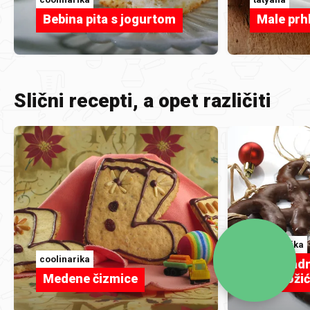
Bebina pita s jogurtom
Male prh
Slični recepti, a opet različiti
coolinarika
coolinarika
Čokoladn
Medene čizmice
i za boži