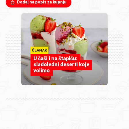
Dodaj na popis za kupnju
ČLANAK
U čaši i na štapiću:
sladoledni deserti koje
volimo