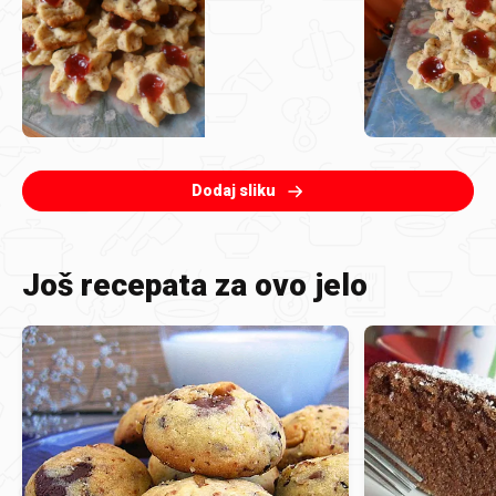
Dodaj sliku
Još recepata za ovo jelo