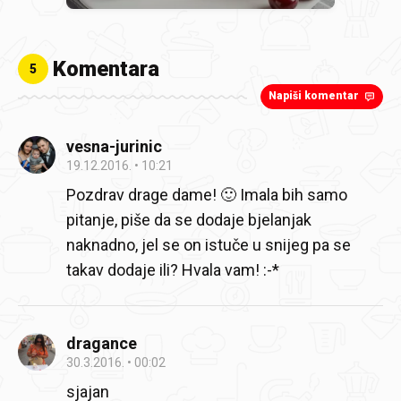
Komentara
5
Napiši komentar
vesna-jurinic
19.12.2016.
10:21
Pozdrav drage dame! 🙂 Imala bih samo
pitanje, piše da se dodaje bjelanjak
naknadno, jel se on istuče u snijeg pa se
takav dodaje ili? Hvala vam! :-*
dragance
30.3.2016.
00:02
sjajan