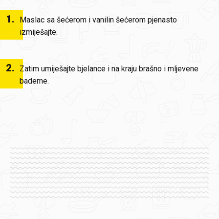
1
.
Maslac sa šećerom i vanilin šećerom pjenasto
izmiješajte.
2
.
Zatim umiješajte bjelance i na kraju brašno i mljevene
bademe.