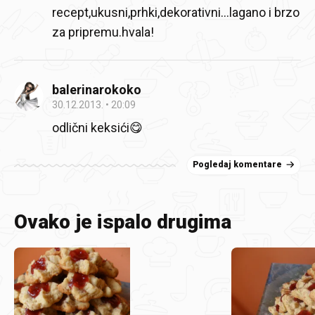
recept,ukusni,prhki,dekorativni...lagano i brzo
za pripremu.hvala!
balerinarokoko
30.12.2013.
20:09
odlični keksići😋
Pogledaj komentare
Ovako je ispalo drugima