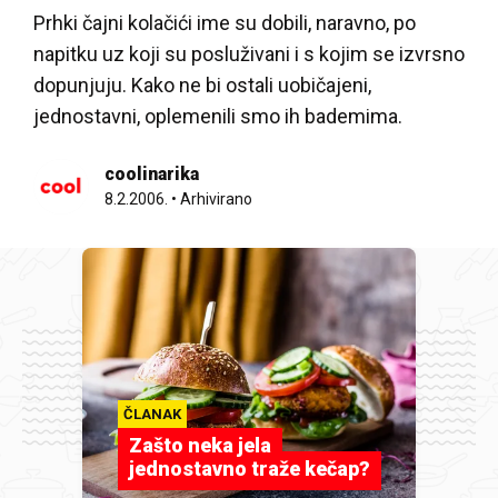
Prhki čajni kolačići ime su dobili, naravno, po
napitku uz koji su posluživani i s kojim se izvrsno
dopunjuju. Kako ne bi ostali uobičajeni,
jednostavni, oplemenili smo ih bademima.
coolinarika
8.2.2006.
•
Arhivirano
ČLANAK
Zašto neka jela
jednostavno traže kečap?