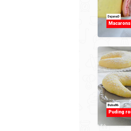
DajanaD
Macarons
Buba86
Puding ro