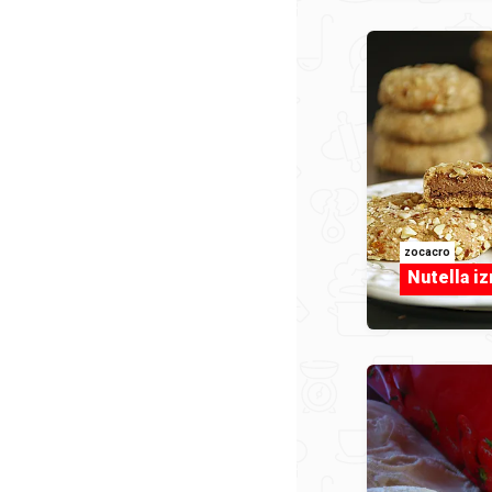
zocacro
Nutella iz