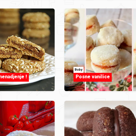
Boby
nenadjenje !
Posne vanilice