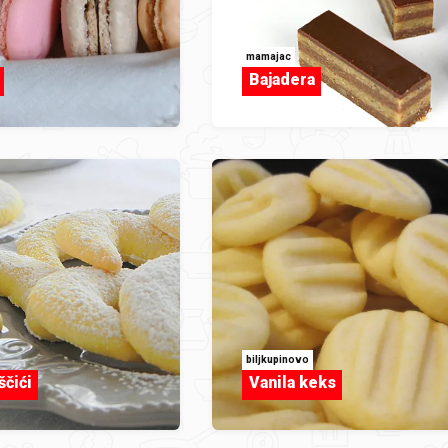
mamajac
Bajadera
biljkupinovo
ščići
Vanila keks