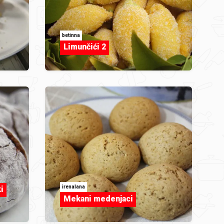
betinna
Limunčići 2
irenalana
i
Mekani medenjaci