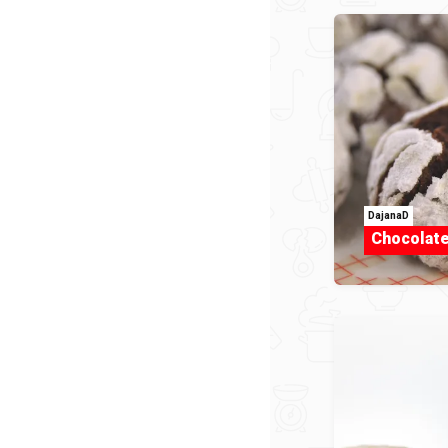
DajanaD
Chocolate