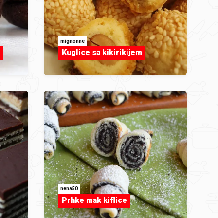
mignonne
e
Kuglice sa kikirikijem
nena50
Prhke mak kiflice