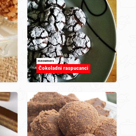
meowmers
Čokoladni raspucanci