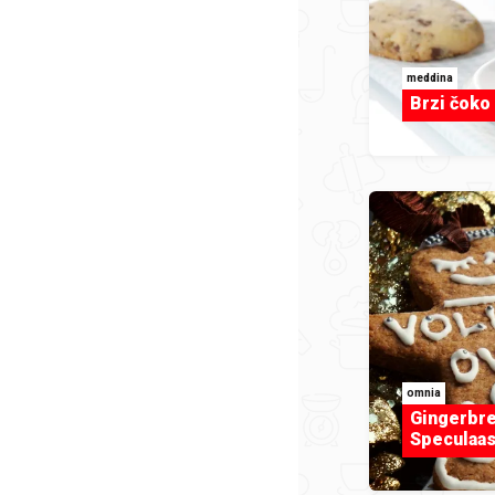
meddina
Brzi čoko
omnia
Gingerbre
Speculaas