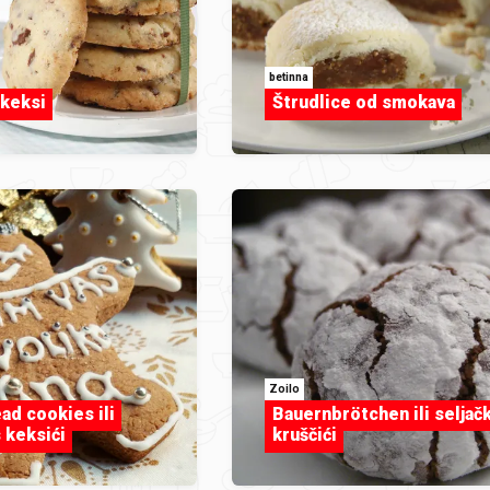
betinna
 keksi
Štrudlice od smokava
Zoilo
ad cookies ili
Bauernbrötchen ili seljačk
 keksići
kruščići