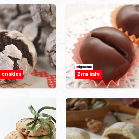
mignonne
 crinkles
Zrna kafe