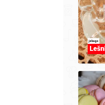
jekago
Lešn