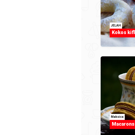
JELAH
Kokos kif
Maksica
Macarons