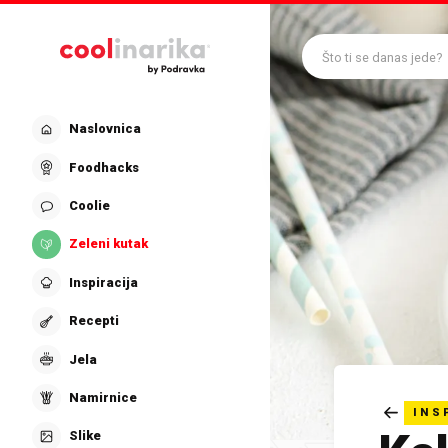
Preskoči na glavni sadržaj
Što ti se danas jede?
Naslovnica
Foodhacks
Coolie
Zeleni kutak
Inspiracija
Recepti
Jela
Namirnice
INS
Slike