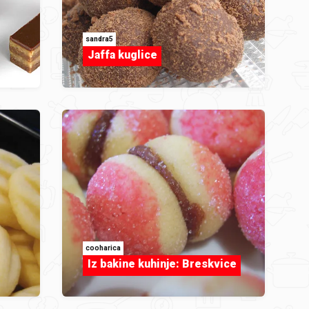
sandra5
Jaffa kuglice
cooharica
Iz bakine kuhinje: Breskvice