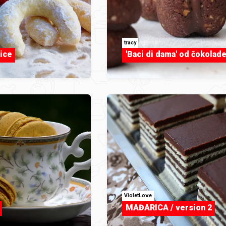
tracy
lice
'Baci di dama' od čokolad
VioletLove
MAĐARICA / version 2