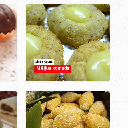
plava-tacna
Milijun komada