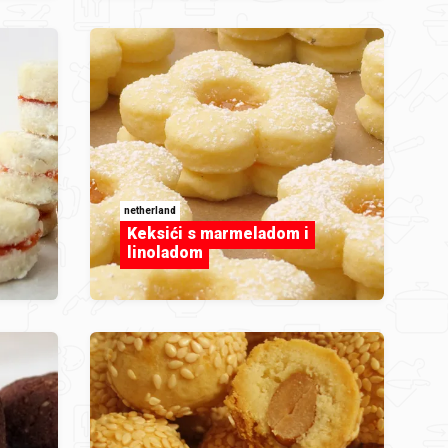
netherland
Keksići s marmeladom i
linoladom