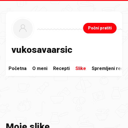
Preskoči na glavni sadržaj
Počni pratiti
vukosavaarsic
Početna
O meni
Recepti
Slike
Spremljeni recep
Moje slike