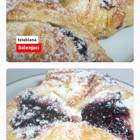
tetablana
Salenjaci