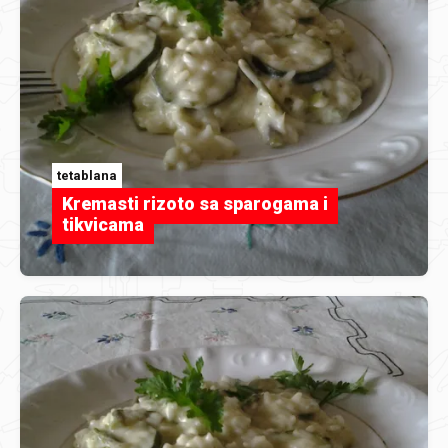
tetablana
Kremasti rizoto sa sparogama i
tikvicama