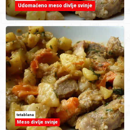
Udomaćeno meso divlje svinje
tetablana
Meso divlje svinje