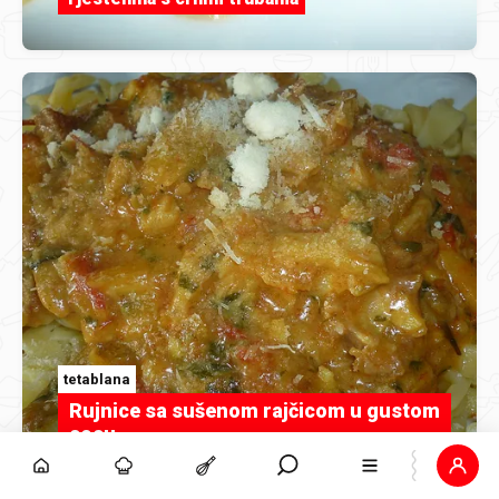
tetablana
Rujnice sa sušenom rajčicom u gustom
sosu