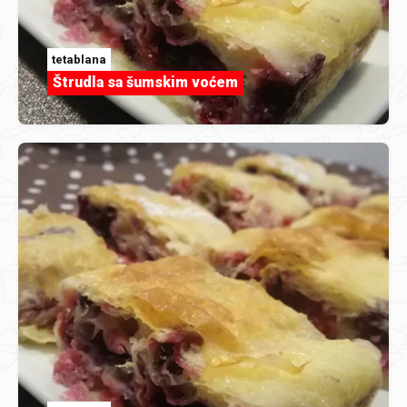
tetablana
Štrudla sa šumskim voćem