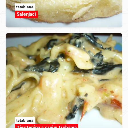
tetablana
Salenjaci
tetablana
Tjestenina s crnim trubama