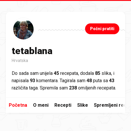
Preskoči na glavni sadržaj
Počni pratiti
tetablana
Hrvatska
Do sada sam unijela
45
recepata, dodala
85
slika, i
napisala
93
komentara. Tagirala sam
48
puta sa
43
različita taga. Spremila sam
238
omiljenih recepata.
Početna
O meni
Recepti
Slike
Spremljeni recep