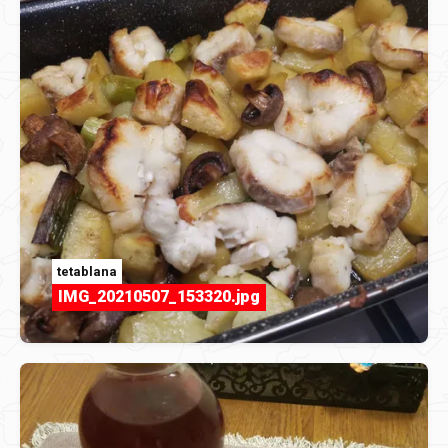
tetablana
IMG_20210507_153320.jpg