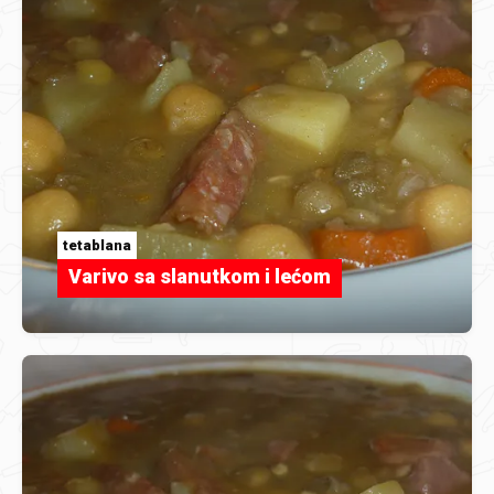
tetablana
Varivo sa slanutkom i lećom