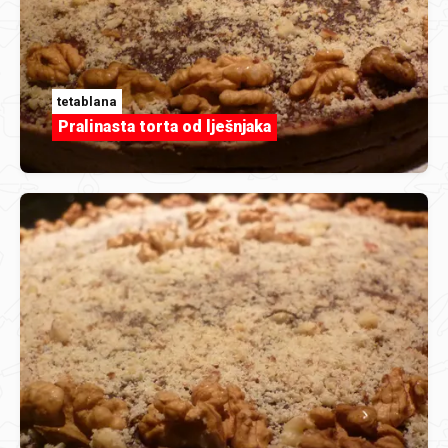
tetablana
Pralinasta torta od lješnjaka