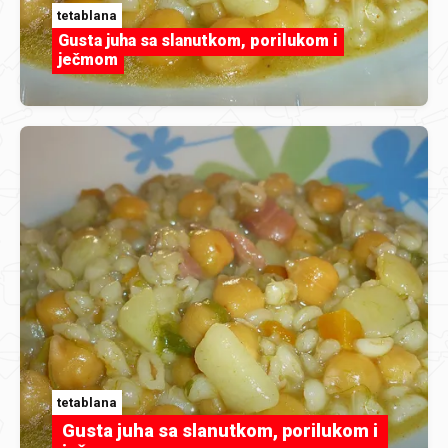
tetablana
Gusta juha sa slanutkom, porilukom i
ječmom
tetablana
Gusta juha sa slanutkom, porilukom i