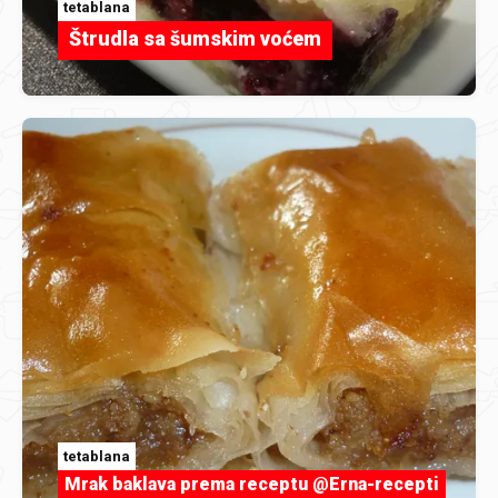
tetablana
Štrudla sa šumskim voćem
tetablana
Mrak baklava prema receptu @Erna-recepti