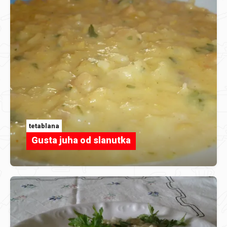
tetablana
Gusta juha od slanutka