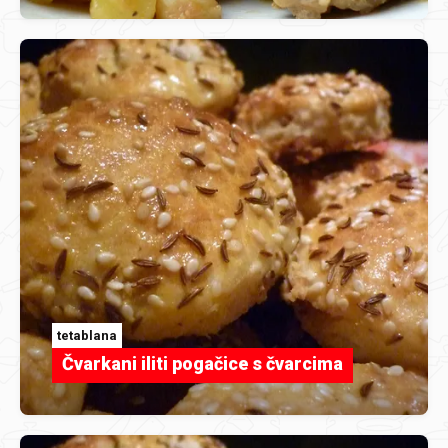
tetablana
Čvarkani iliti pogačice s čvarcima