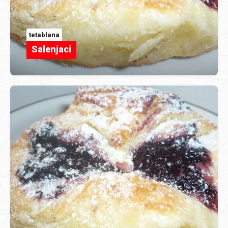
tetablana
Salenjaci