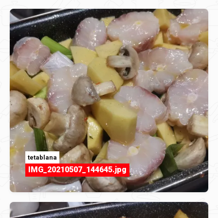
tetablana
IMG_20210507_144645.jpg