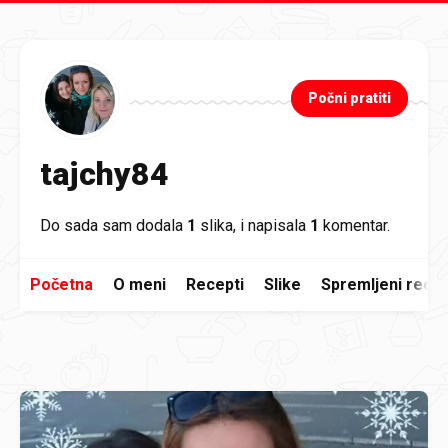
Preskoči na glavni sadržaj
Počni pratiti
tajchy84
Do sada sam dodala
1
slika, i napisala
1
komentar.
Početna
O meni
Recepti
Slike
Spremljeni recep