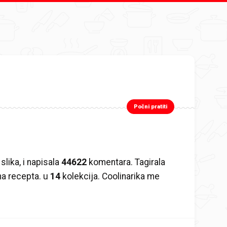
Počni pratiti
slika, i napisala
44622
komentara. Tagirala
na recepta. u
14
kolekcija. Coolinarika me