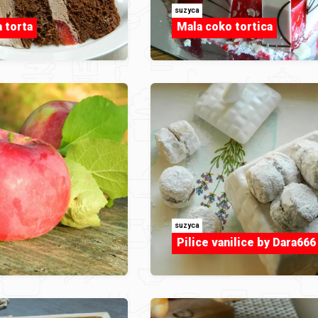
suzyca
 torta
Mala coko tortica
suzyca
Pilice vanilice by Dara666