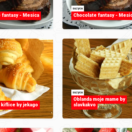
suzyca
 fantasy - Mesica
Chocolate fantasy - Mesi
suzyca
Oblanda moje mame by
kiflice by jekago
slavkakvo