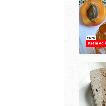
suzyca
Džem od k