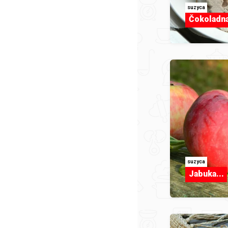
suzyca
Čokoladna
suzyca
Jabuka...