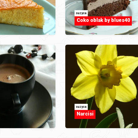
suzyca
Coko oblak by blues40
suzyca
Narcisi