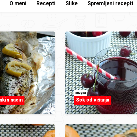
O meni
Recepti
Slike
Spremljeni recepti
suzyca
nkin nacin
Sok od višanja