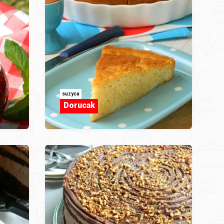
suzyca
Dorucak