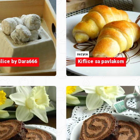
suzyca
ilice by Dara666
Kiflice sa pavlakom