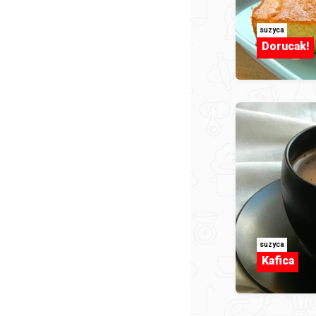
suzyca
Dorucak!
suzyca
Kafica