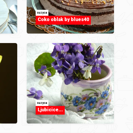
suzyca
Coko oblak by blues40
suzyca
Ljubicice...