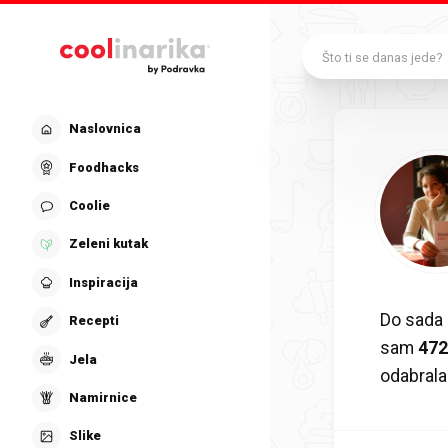
Preskoči na glavni sadržaj
Što ti se danas jede?
Naslovnica
Foodhacks
Coolie
Zeleni kutak
Inspiracija
Do sada
Recepti
sam
47
Jela
odabrala
Namirnice
Slike