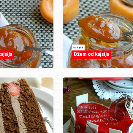
suzyca
ajsija
Džem od kajsija