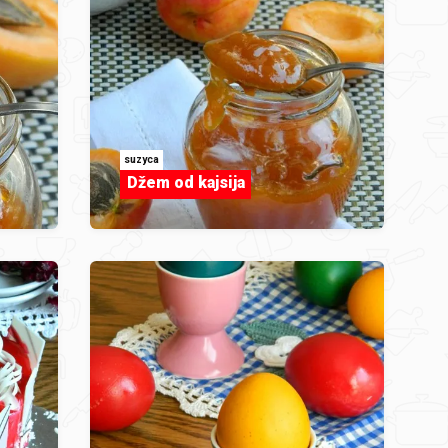
suzyca
Džem od kajsija