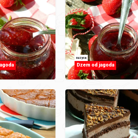
suzyca
jagoda
Dzem od jagoda