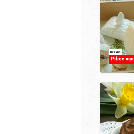
suzyca
Pilice van