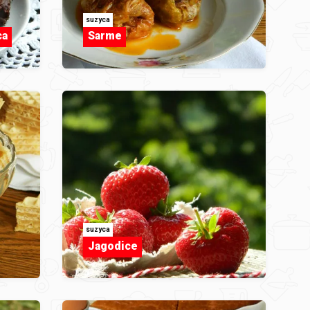
suzyca
ca
Sarme
suzyca
Jagodice