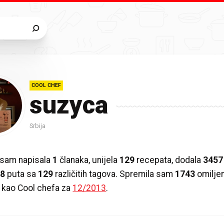
COOL CHEF
suzyca
Srbija
 sam napisala
1
članaka, unijela
129
recepata, dodala
3457
28
puta sa
129
različitih tagova. Spremila sam
1743
omilje
 kao Cool chefa za
12/2013
.