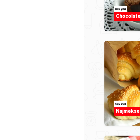
suzyca
Chocolate
suzyca
Najmekse 