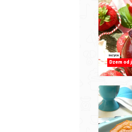
suzyca
Dzem od 