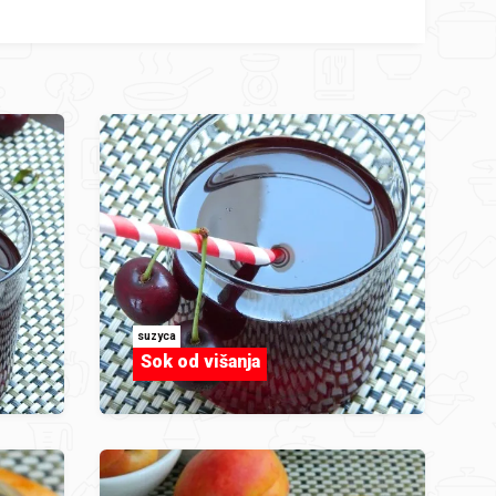
suzyca
Sok od višanja