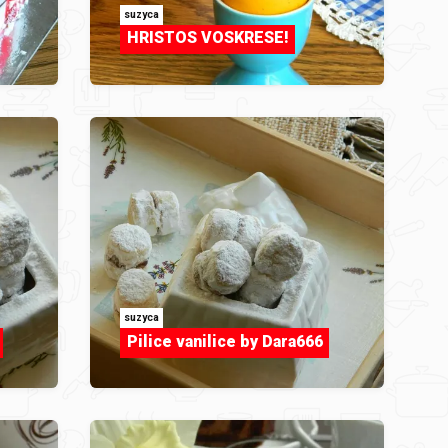
suzyca
HRISTOS VOSKRESE!
suzyca
Pilice vanilice by Dara666