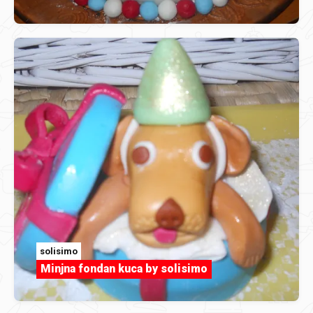
solisimo
Minjna fondan kuca by solisimo