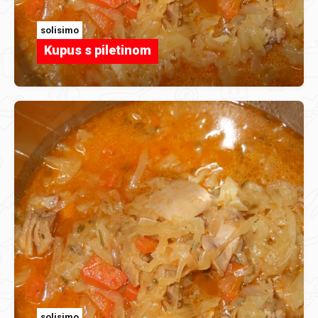
solisimo
Kupus s piletinom
solisimo