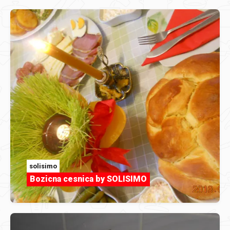
solisimo
Bozicna cesnica by SOLISIMO