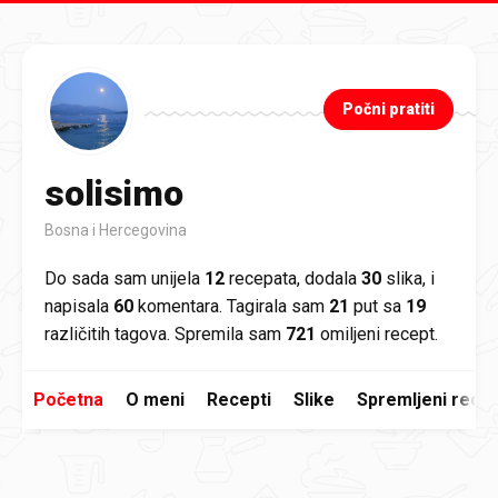
Preskoči na glavni sadržaj
Počni pratiti
solisimo
Bosna i Hercegovina
Do sada sam unijela
12
recepata, dodala
30
slika, i
napisala
60
komentara. Tagirala sam
21
put sa
19
različitih tagova. Spremila sam
721
omiljeni recept.
Početna
O meni
Recepti
Slike
Spremljeni recep