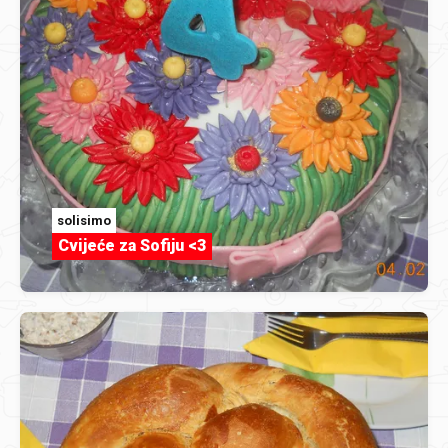
solisimo
Cvijeće za Sofiju <3