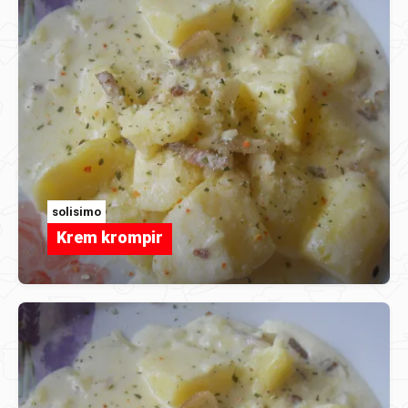
solisimo
Krem krompir