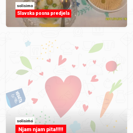
solisimo
Slavska posna predjela
solisimo
Njam njam pita!!!!!