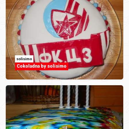
solisimo
Cokoladna by solisimo