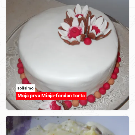
solisimo
Moja prva Minja-fondan torta