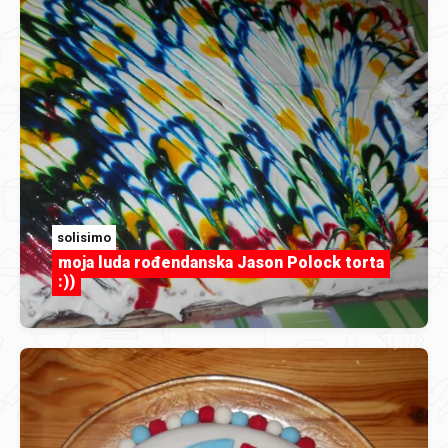
solisimo
moja luda rođendanska Jason Polock torta
:))