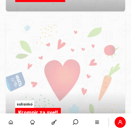
solisimo
Krompir za sve!!