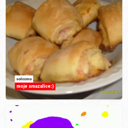
solisimo
moje smazalice:)