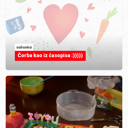
solisimo
Čorba kao iz časopisa :)))))