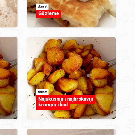
skusst
Gözleme
skusst
Najukusniji i najhrskaviji
krompir ikad