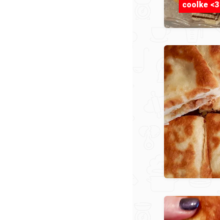
coolke <3