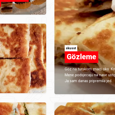
skusst
Gözleme
Göz na turskom znaci oko. Kru
Mene podsjecaju na nase ustip
Ja sam danas pripremila jed...