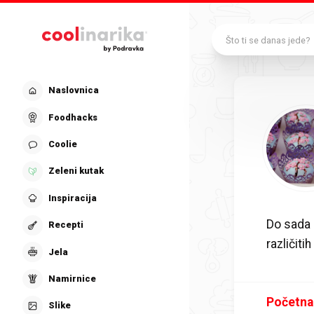
Preskoči na glavni sadržaj
Što ti se danas jede?
Naslovnica
Foodhacks
Coolie
Zeleni kutak
Inspiracija
Do sada 
Recepti
različit
Jela
Namirnice
Početna
Slike