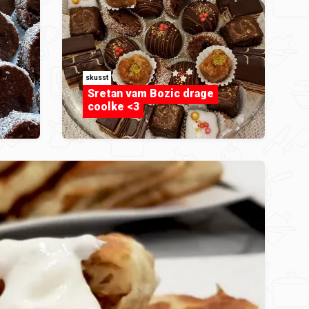
skusst
Sretan vam Bozic drage
coolke <3