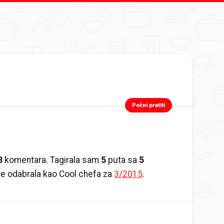
Počni pratiti
3
komentara. Tagirala sam
5
puta sa
5
me odabrala kao Cool chefa za
3/2015
.