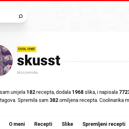
COOL CHEF
skusst
Nizozemska
sam unijela
182
recepta, dodala
1968
slika, i napisala
772
ih tagova. Spremila sam
382
omiljena recepta. Coolinarika 
O meni
Recepti
Slike
Spremljeni recepti