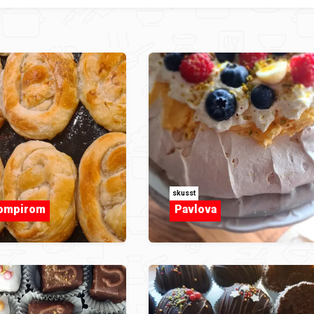
skusst
rompirom
Pavlova