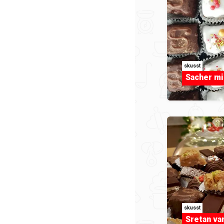
skusst
Sacher mi
skusst
Sretan va