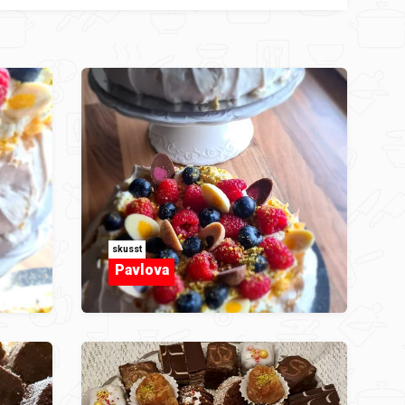
skusst
Pavlova