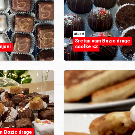
skusst
Sretan vam Bozic drage
njoni
coolke <3
m Bozic drage