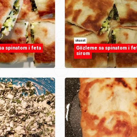
skusst
a spinatom i feta
Gözleme sa spinatom i fe
sirom