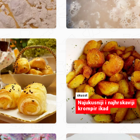
skusst
Najukusniji i najhrskaviji
krompir ikad