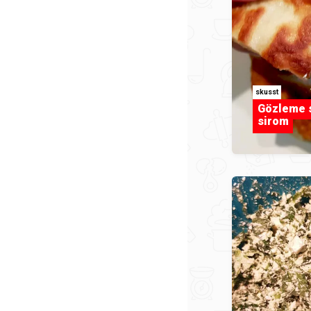
skusst
Gözleme s
sirom