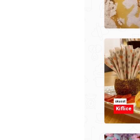
skusst
Kiflice