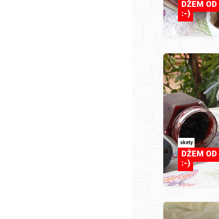
DŽEM OD Š
:-)
skety
DŽEM OD Š
:-)