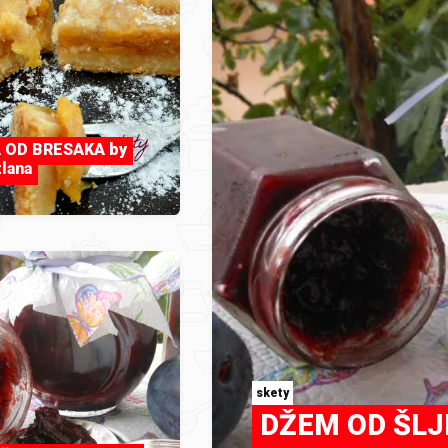
A OD BRESAKA by
lana
skety
DŽEM OD ŠLJIV