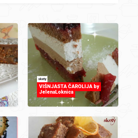
skety
VIŠNJASTA ČAROLIJA by
JelenaLoknica