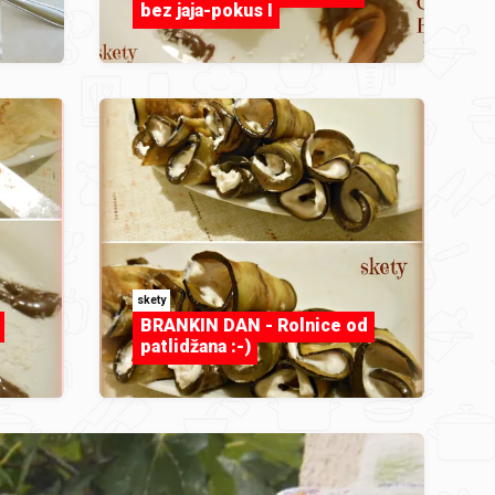
bez jaja-pokus I
skety
BRANKIN DAN - Rolnice od
patlidžana :-)