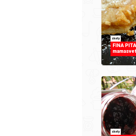
skety
FINA PIT
mamasvet
skety