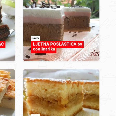
skety
AČ
LJETNA POSLASTICA by
coolinarika