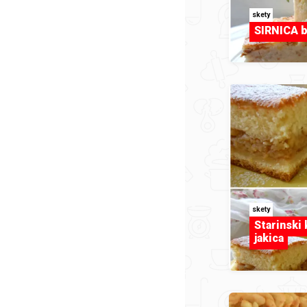
skety
SIRNICA b
skety
Starinski 
jakica