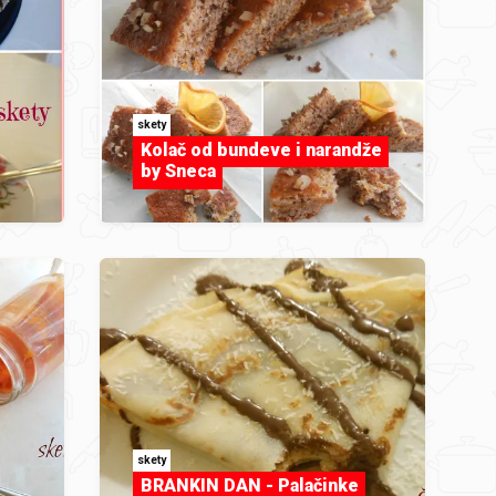
skety
Kolač od bundeve i narandže
by Sneca
skety
BRANKIN DAN - Palačinke