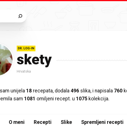
DR. LOG-IN
skety
Hrvatska
sam unijela
18
recepata, dodala
496
slika, i napisala
760
k
premila sam
1081
omiljeni recept. u
1075
kolekcija.
O meni
Recepti
Slike
Spremljeni recepti