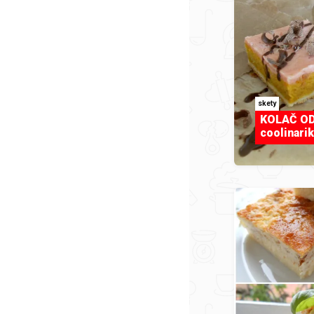
skety
KOLAČ OD
coolinarik