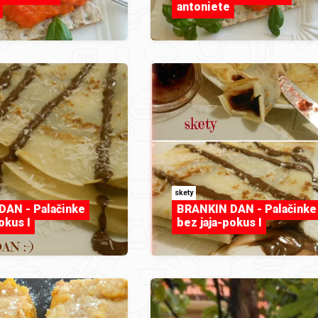
antoniete
skety
AN - Palačinke
BRANKIN DAN - Palačinke
okus I
bez jaja-pokus I