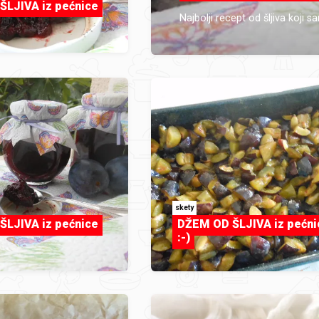
LJIVA iz pećnice
Najbolji recept od šljiva koji
skety
LJIVA iz pećnice
DŽEM OD ŠLJIVA iz pećni
:-)