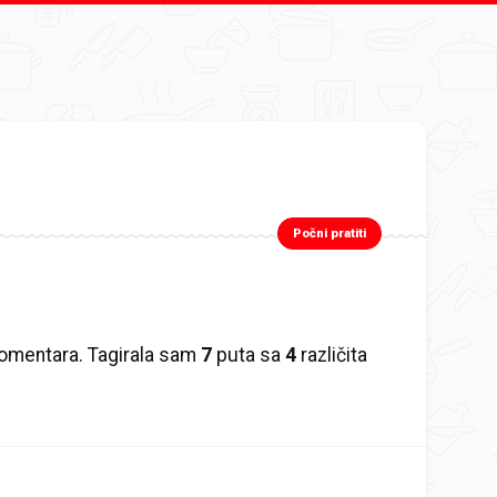
Počni pratiti
omentara. Tagirala sam
7
puta sa
4
različita