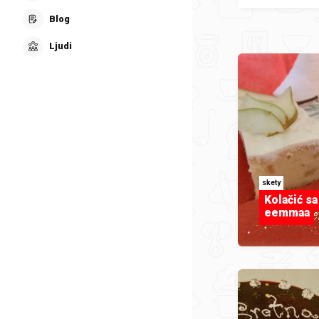
Blog
Ljudi
skety
Kolačić s
eemmaa