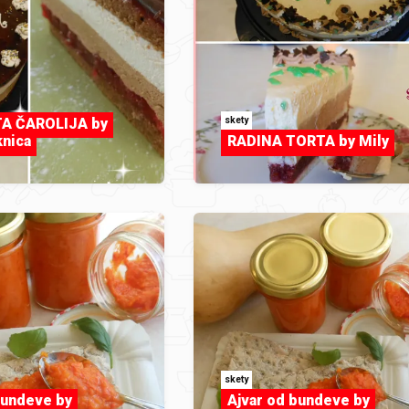
skety
A ČAROLIJA by
nica
RADINA TORTA by Mily
skety
bundeve by
Ajvar od bundeve by