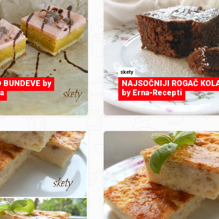
skety
 BUNDEVE by
NAJSOČNIJI ROGAČ KOL
a
by Erna-Recepti