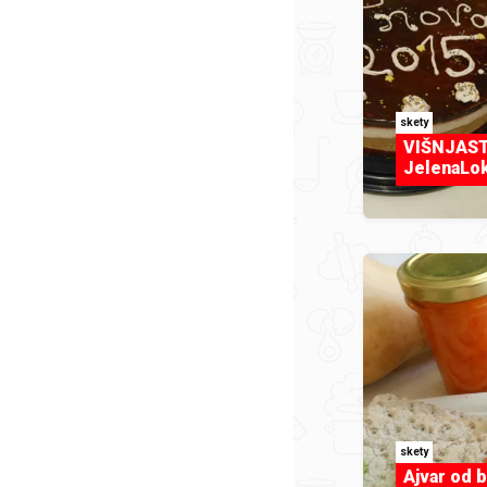
skety
VIŠNJAST
JelenaLok
skety
Ajvar od 