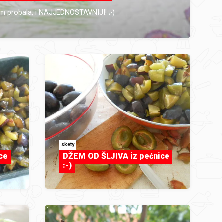
 sam probala, i NAJJEDNOSTAVNIJI! ;-)
skety
ce
DŽEM OD ŠLJIVA iz pećnice
:-)