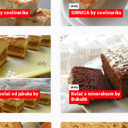
skety
y coolinarika
SIRNICA by coolinarika
skety
kolač od jabuka by
Kolač s mineralnom by
Buba86