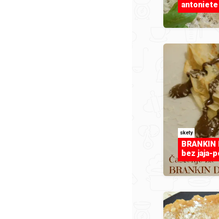
antoniete
skety
BRANKIN D
bez jaja-p