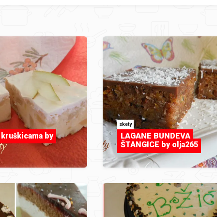
skety
a kruškicama by
LAGANE BUNDEVA
ŠTANGICE by olja265