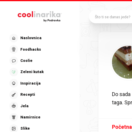
Preskoči na glavni sadržaj
Što ti se danas jede?
Naslovnica
Foodhacks
Coolie
Zeleni kutak
Inspiracija
Do sada 
Recepti
taga. S
Jela
Namirnice
Početna
Slike