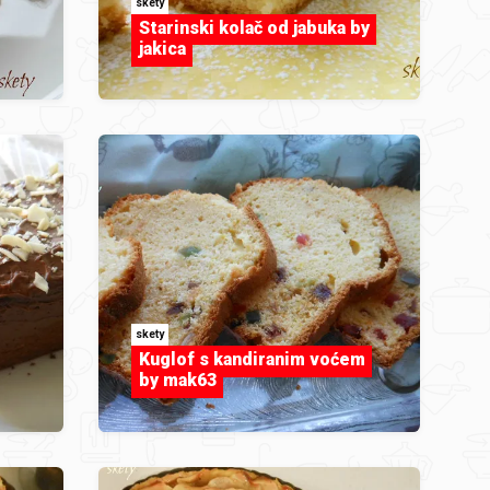
skety
Starinski kolač od jabuka by
jakica
skety
Kuglof s kandiranim voćem
by mak63