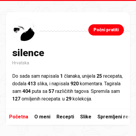
Preskoči na glavni sadržaj
Počni pratiti
silence
Hrvatska
Do sada sam napisala
1
članaka, unijela
25
recepata,
dodala
413
slika, i napisala
920
komentara. Tagirala
sam
404
puta sa
57
različitih tagova. Spremila sam
127
omiljenih recepata. u
29
kolekcija.
Početna
O meni
Recepti
Slike
Spremljeni recep