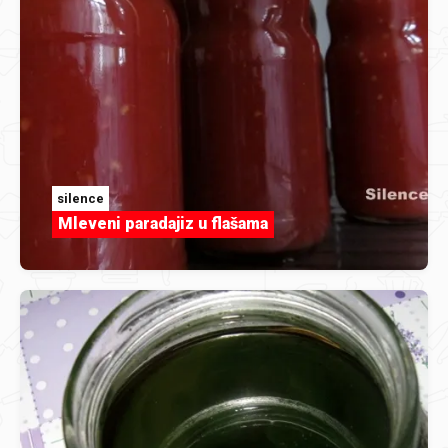
silence
Mleveni paradajiz u flašama