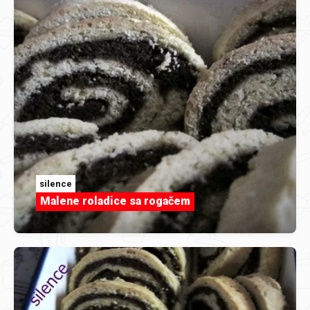
silence
Malene roladice sa rogačem