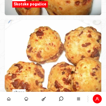
Škotske pogačice
silence
Škotske pogačice