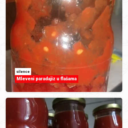
silence
Mleveni paradajiz u flašama