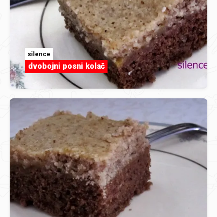
silence
dvobojni posni kolač