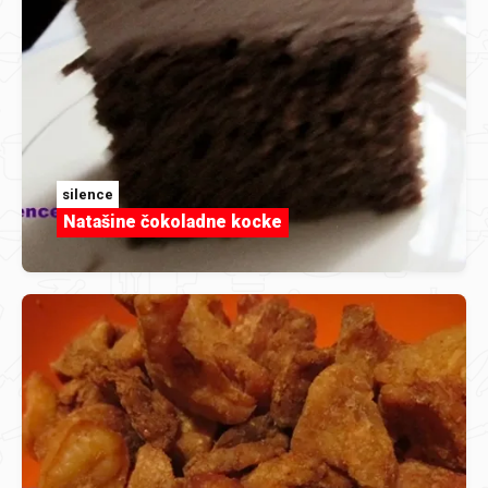
silence
Natašine čokoladne kocke