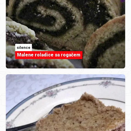
silence
Malene roladice sa rogačem