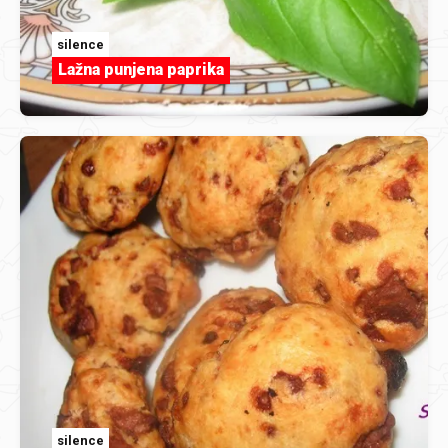
silence
Lažna punjena paprika
silence