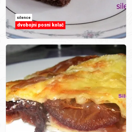
silence
dvobojni posni kolač