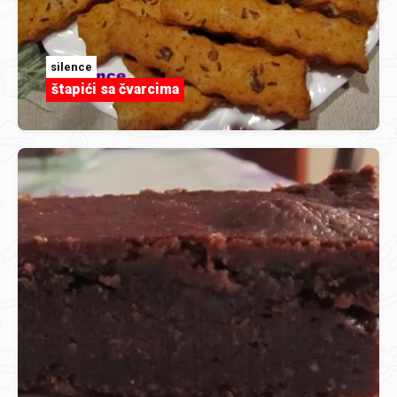
silence
štapići sa čvarcima