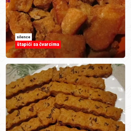
silence
štapići sa čvarcima