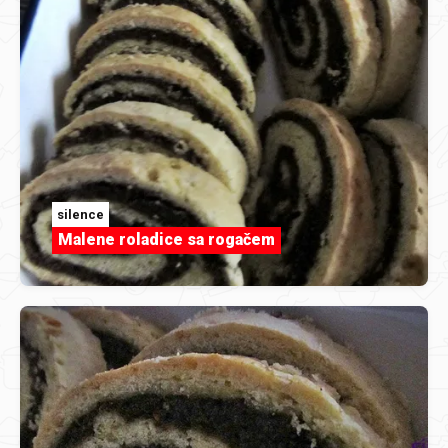
silence
Malene roladice sa rogačem