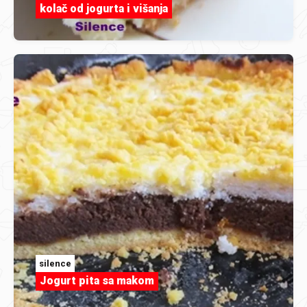
kolač od jogurta i višanja
silence
Jogurt pita sa makom