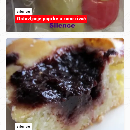
silence
Ostavljanje paprke u zamrzivač
silence