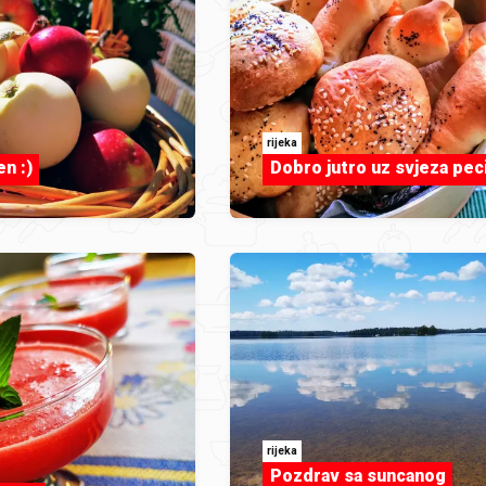
rijeka
en :)
Dobro jutro uz svjeza pec
rijeka
Pozdrav sa suncanog