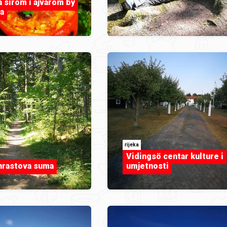
a sirom i ajvarom by
a
rijeka
Vidingsö centar kulture i
hrastova suma
umjetnosti