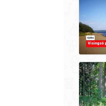
rijeka
Visingsö 