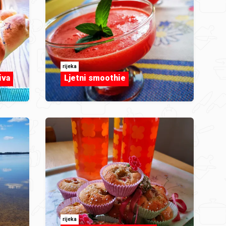
rijeka
iva
Ljetni smoothie
rijeka