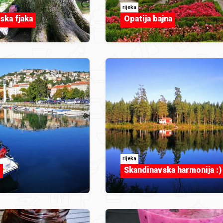
rijeka
ska fjaka
Opatija bajna
rijeka
Skandinavska harmonija :)