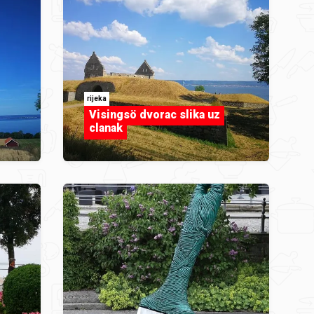
rijeka
Visingsö dvorac slika uz
clanak