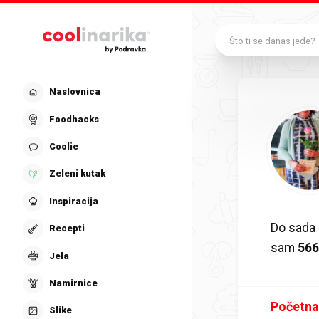
Preskoči na glavni sadržaj
Što ti se danas jede?
Naslovnica
Foodhacks
Coolie
Zeleni kutak
Inspiracija
Do sada
Recepti
sam
56
Jela
Namirnice
Početna
Slike