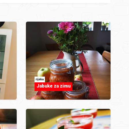
rijeka
Jabuke za zimu