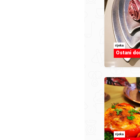
rijeka
Ostani d
rijeka