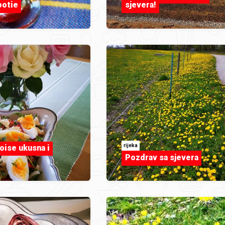
ootie
sjevera!
rijeka
oise ukusna i
Pozdrav sa sjevera