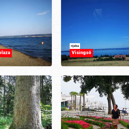
rijeka
plaza
Visingsö