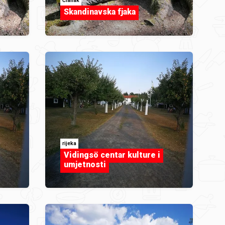
Članak
Skandinavska fjaka
rijeka
Vidingsö centar kulture i
umjetnosti