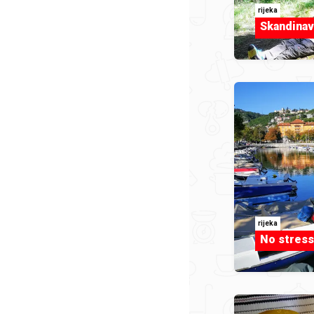
rijeka
Skandinav
rijeka
No stress