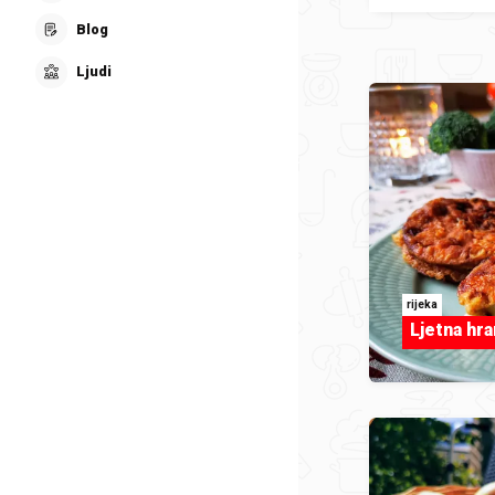
Blog
Ljudi
rijeka
Ljetna hra