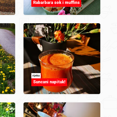
Rabarbara sok i muffins
rijeka
Suncani napitak!