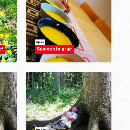
rijeka
e!
Supica sto grije