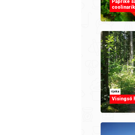
Paprike s
coolinarik
rijeka
Visingsö 