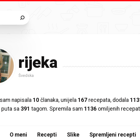
rijeka
Švedska
 sam napisala
10
članaka, unijela
167
recepata, dodala
113
6
puta sa
391
tagom. Spremila sam
1136
omiljenih recepat
O meni
Recepti
Slike
Spremljeni recepti