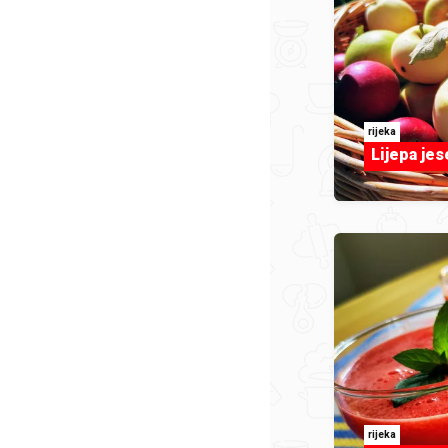
rijeka
Lijepa jes
rijeka