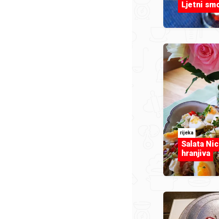
Ljetni sm
rijeka
Salata Nic
hranjiva