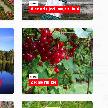
rijeka
Vise od rijeci, moja sl br 4
rijeka
Zadnje ribizle