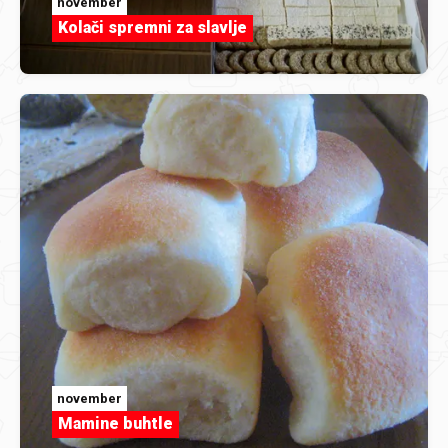
november
Kolači spremni za slavlje
november
Mamine buhtle