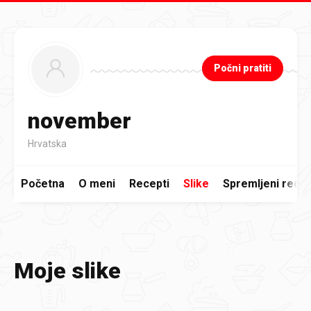
Preskoči na glavni sadržaj
Počni pratiti
november
Hrvatska
Početna
O meni
Recepti
Slike
Spremljeni recep
Moje slike