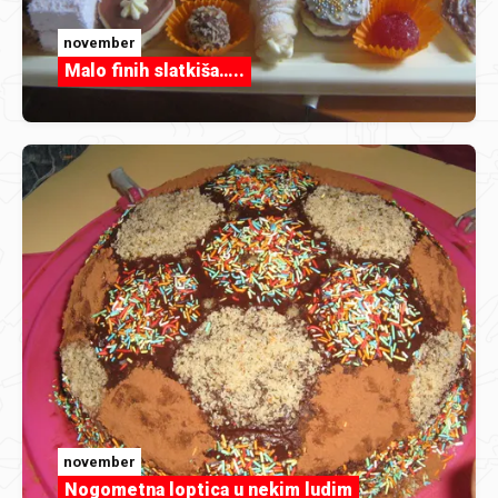
november
Malo finih slatkiša…..
november
Nogometna loptica u nekim ludim