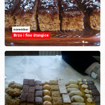
november
Brzo i fino štangice