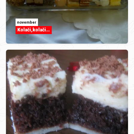
november
Kolači,kolači…