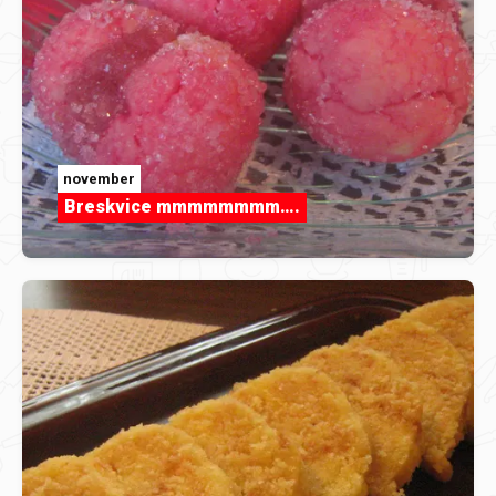
november
Breskvice mmmmmmmm….