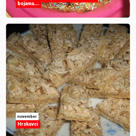
bojama….
november
Hrskavci