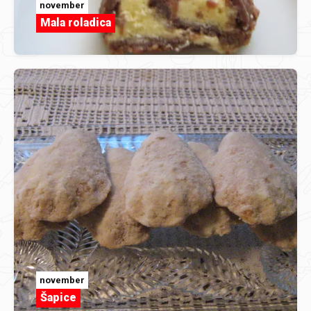
november
Mala roladica
november
Šapice