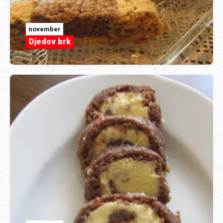
november
Djedov brk