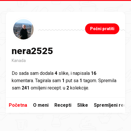
Preskoči na glavni sadržaj
Počni pratiti
nera2525
Kanada
Do sada sam dodala
4
slike, i napisala
16
komentara. Tagirala sam
1
put sa
1
tagom. Spremila
sam
241
omiljeni recept. u
2
kolekcije.
Početna
O meni
Recepti
Slike
Spremljeni recep