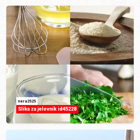
nera2525
Slika za jelovnik id45228