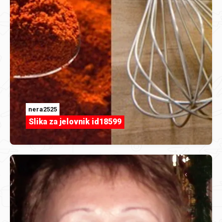
nera2525
Slika za jelovnik id18599