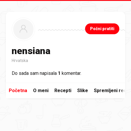
Preskoči na glavni sadržaj
Počni pratiti
nensiana
Hrvatska
Do sada sam napisala
1
komentar.
Početna
O meni
Recepti
Slike
Spremljeni recep