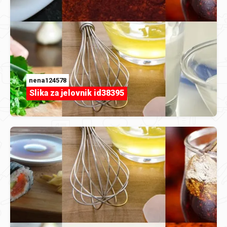
nena124578
Slika za jelovnik id38395