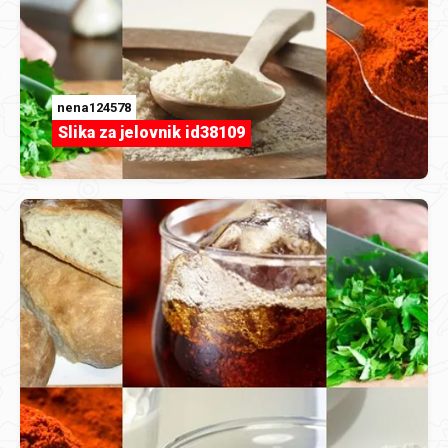
nena124578
Slika za jelovnik id38109