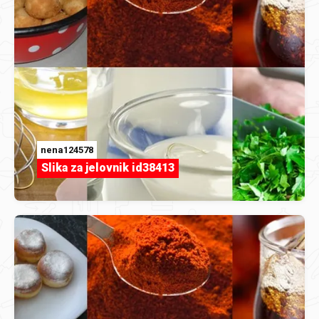
nena124578
Slika za jelovnik id38413