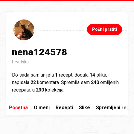
Preskoči na glavni sadržaj
Počni pratiti
nena124578
Hrvatska
Do sada sam unijela
1
recept, dodala
14
slika, i
napisala
22
komentara. Spremila sam
240
omiljenih
recepata. u
230
kolekcija.
Početna
O meni
Recepti
Slike
Spremljeni recep