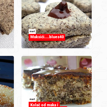
mart
Maksići....blues40
mart
Kolač od maka i