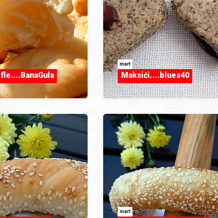
mart
fle....BanaGula
Maksići....blues40
mart