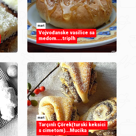
mart
Vojvođanske vasilice sa
medom....triplh
mart
Tarçınlı Çörek(turski keksici
s cimetom)...Mucika