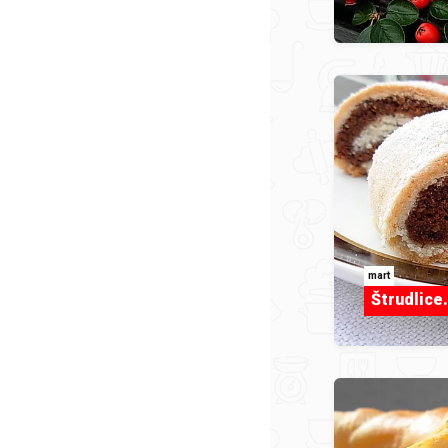
mart
Štrudlice