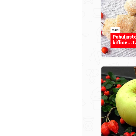
mart
Pahuljast
kiflice..