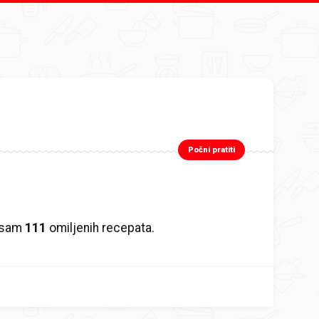
Počni pratiti
 sam
111
omiljenih recepata.