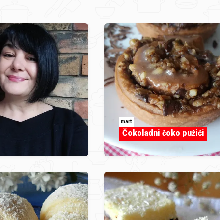
mart
Čokoladni čoko pužići