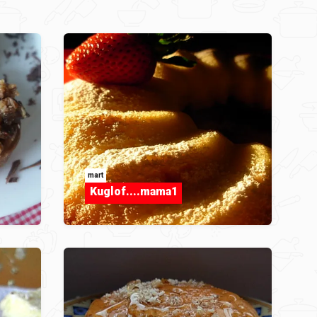
mart
Kuglof....mama1