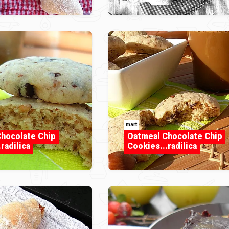
mart
hocolate Chip
Oatmeal Chocolate Chip
radilica
Cookies...radilica