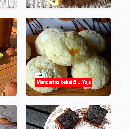
mart
Mandarina keksići....Yaja