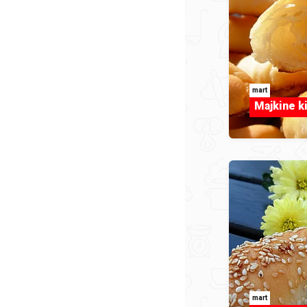
mart
Majkine ki
mart