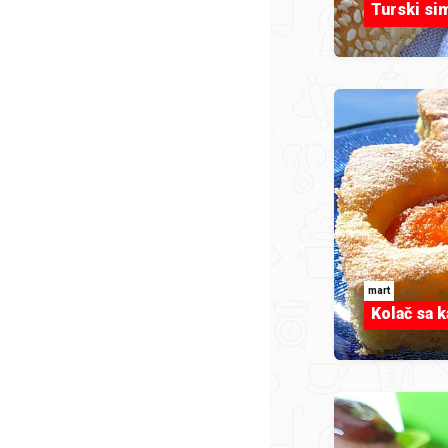
Turski sim
mart
Kolač sa k