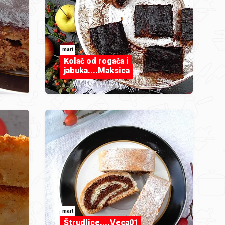
mart
Kolač od rogača i
jabuka....Maksica
mart
Štrudlice....Veca01