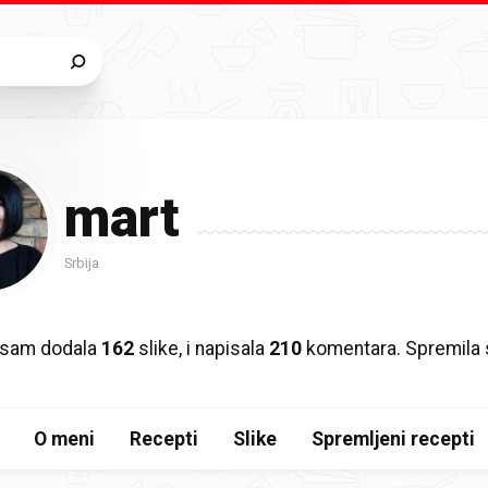
mart
Srbija
 sam dodala
162
slike, i napisala
210
komentara. Spremila
O meni
Recepti
Slike
Spremljeni recepti