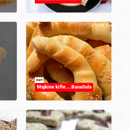
mart
Majkine kifle....BanaGula