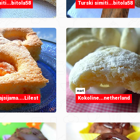
iti...bitola58
Turski simiti...bitola58
mart
ajsijama....Lilest
Kokoline...netherland