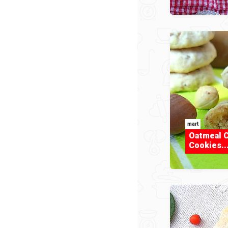
mart
Oatmeal C
Cookies...