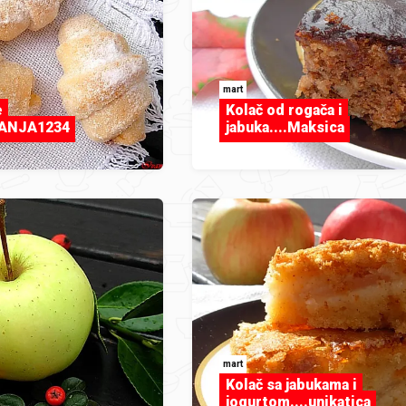
mart
e
Kolač od rogača i
.TANJA1234
jabuka....Maksica
mart
Kolač sa jabukama i
jogurtom....unikatica