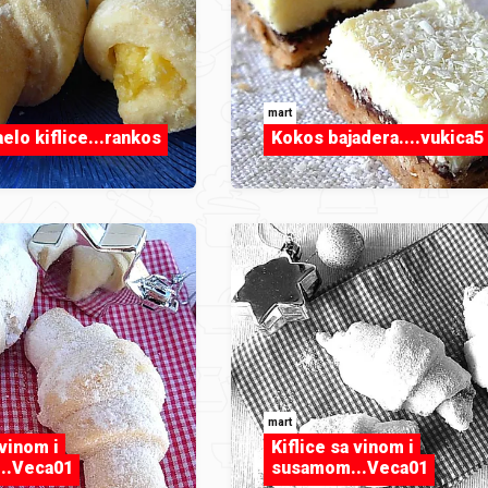
mart
elo kiflice...rankos
Kokos bajadera....vukica5
mart
 vinom i
Kiflice sa vinom i
..Veca01
susamom...Veca01