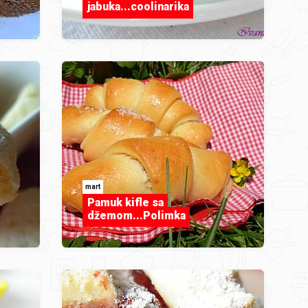
jabuka...coolinarika
mart
Pamuk kifle sa
džemom...Polimka