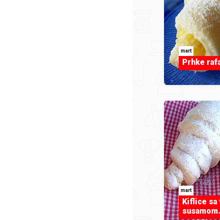
mart
Prhke rafa
mart
Kiflice sa
susamom.