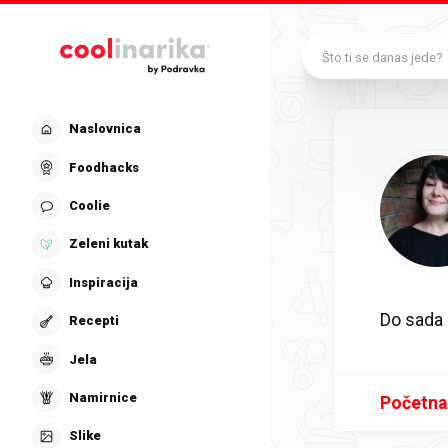
Preskoči na glavni sadržaj
Što ti se danas jede?
Naslovnica
Foodhacks
Coolie
Zeleni kutak
Inspiracija
Do sada
Recepti
Jela
Namirnice
Početna
Slike