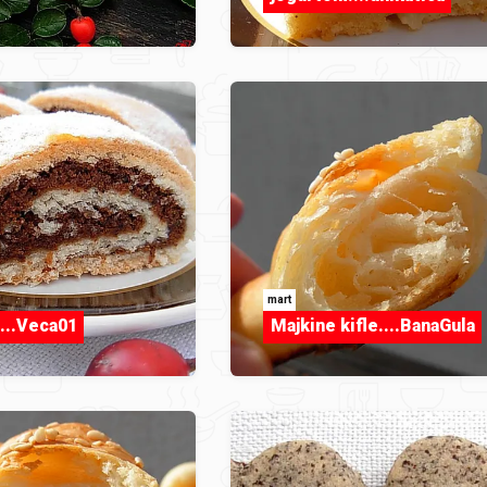
mart
....Veca01
Majkine kifle....BanaGula