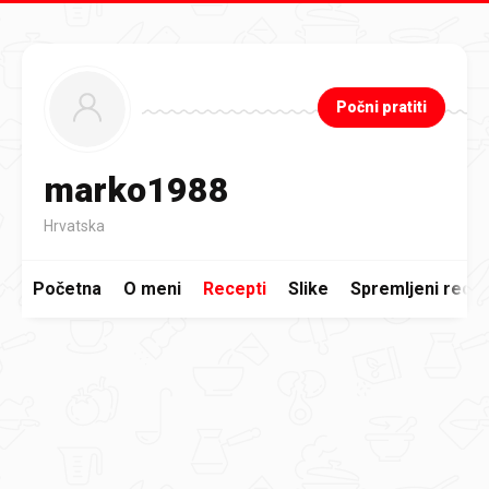
Preskoči na glavni sadržaj
Počni pratiti
marko1988
Hrvatska
Početna
O meni
Recepti
Slike
Spremljeni recep