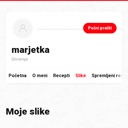
Preskoči na glavni sadržaj
Počni pratiti
marjetka
Slovenija
Početna
O meni
Recepti
Slike
Spremljeni recep
Moje slike