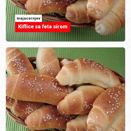
majacernjev
Kiflice sa feta sirom