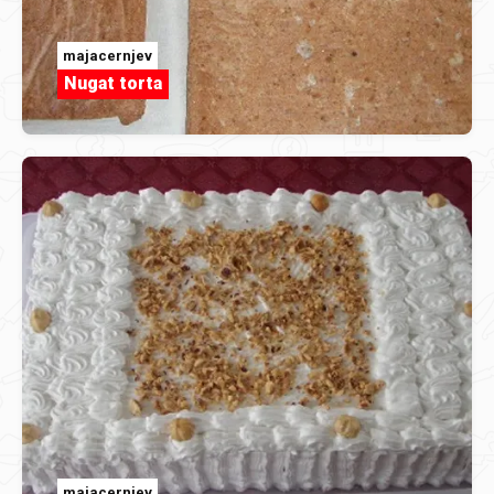
majacernjev
Nugat torta
majacernjev