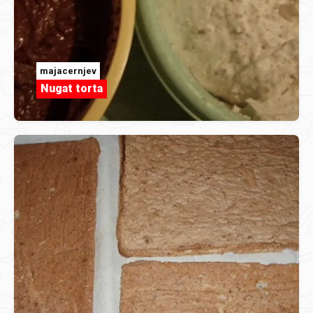
majacernjev
Nugat torta