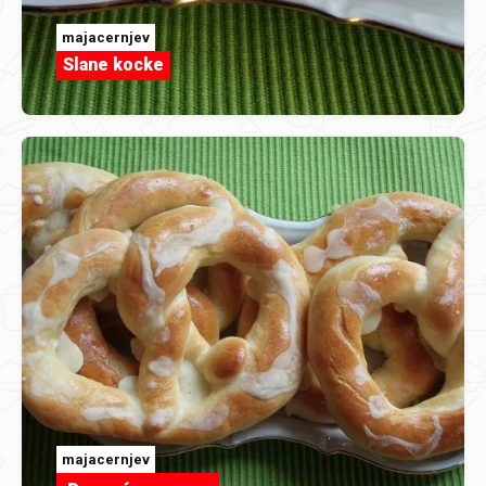
majacernjev
Slane kocke
majacernjev