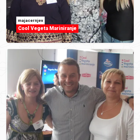
majacernjev
Cool Vegeta Mariniranje