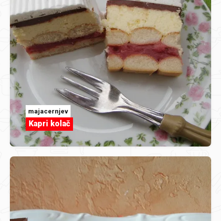
majacernjev
Kapri kolač