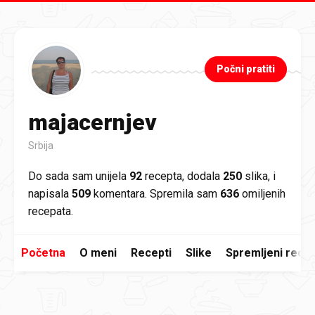
Preskoči na glavni sadržaj
Počni pratiti
majacernjev
Srbija
Do sada sam unijela
92
recepta, dodala
250
slika, i
napisala
509
komentara. Spremila sam
636
omiljenih
recepata.
Početna
O meni
Recepti
Slike
Spremljeni recep