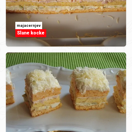
majacernjev
Slane kocke