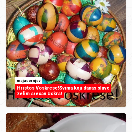
majacernjev
Hristos Voskrese!Svima koji danas slave
zelim srecan Uskrs!