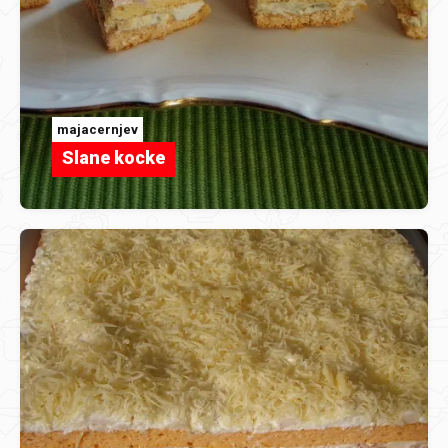
majacernjev
Slane kocke