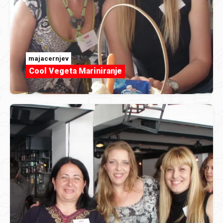
majacernjev
Cool Vegeta Mariniranje