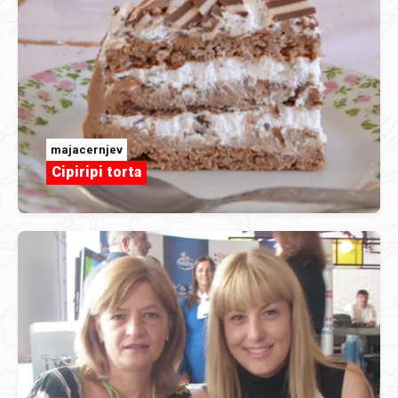
majacernjev
Cipiripi torta