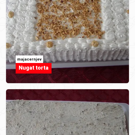
majacernjev
Nugat torta