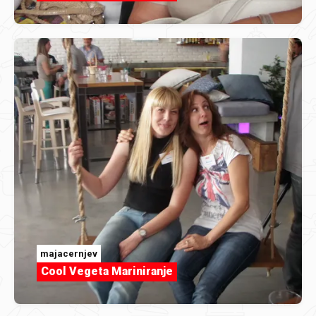
majacernjev
Cool Vegeta Mariniranje