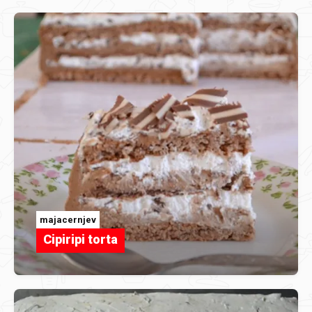
majacernjev
Cipiripi torta