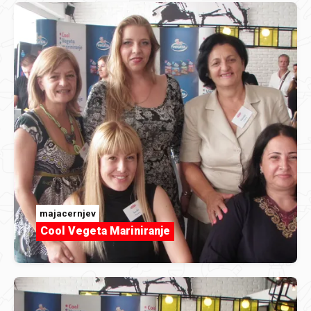
majacernjev
Cool Vegeta Mariniranje