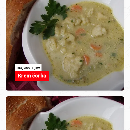
majacernjev
Krem čorba