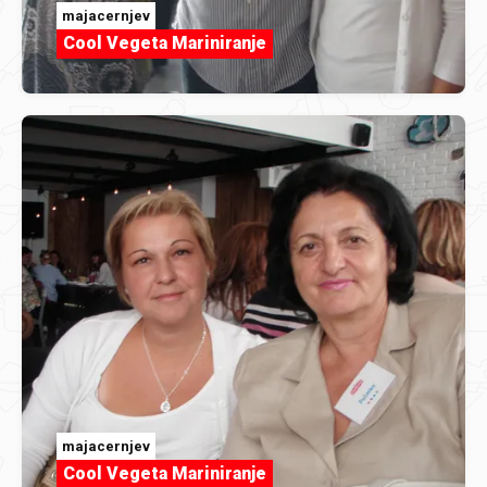
majacernjev
Cool Vegeta Mariniranje
majacernjev
Cool Vegeta Mariniranje