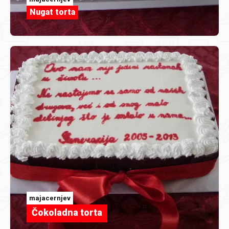
Nugat torta
majacernjev
Čokoladna torta