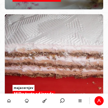
majacernjev
Milka torta od jagode