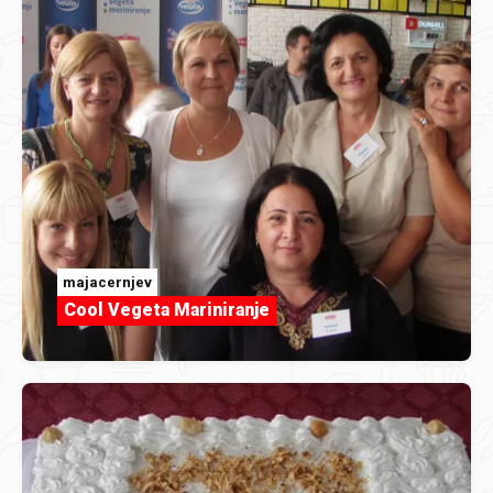
majacernjev
Cool Vegeta Mariniranje