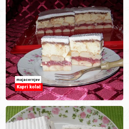
majacernjev
Kapri kolač