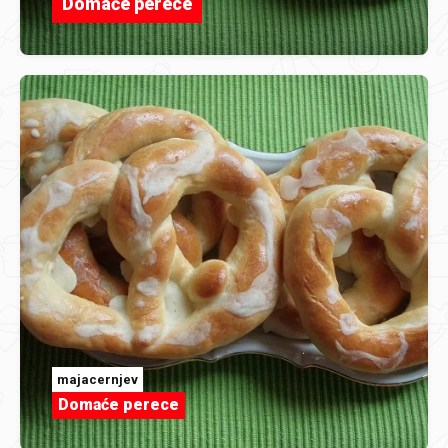
Domaće perece
majacernjev
Domaće perece