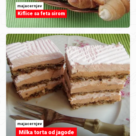
majacernjev
Kiflice sa feta sirom
majacernjev
Milka torta od jagode