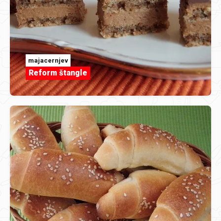
majacernjev
Reform štangle