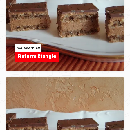
majacernjev
Reform štangle