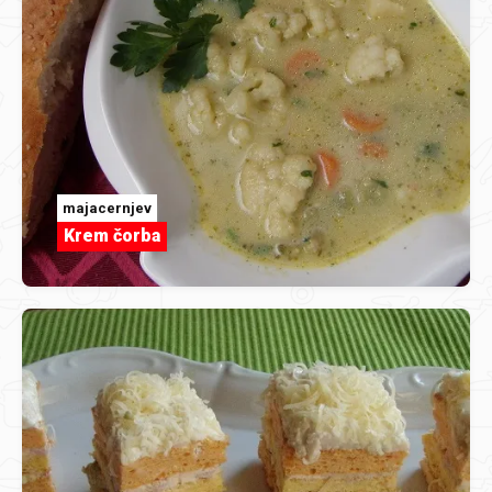
majacernjev
Krem čorba