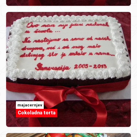
majacernjev
Cokoladna torta