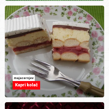
majacernjev
Kapri kolač