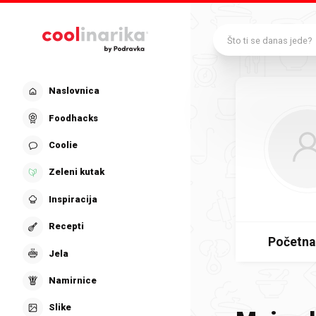
Preskoči na glavni sadržaj
Što ti se danas jede?
Naslovnica
Foodhacks
Coolie
Zeleni kutak
Inspiracija
Recepti
Početna
Jela
Namirnice
Slike