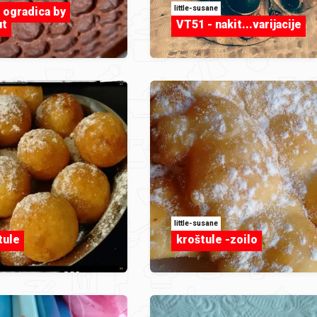
little-susane
 ogradica by
ut
VT51 - nakit...varijacije
little-susane
tule
kroštule -zoilo