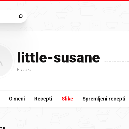
little-susane
Hrvatska
O meni
Recepti
Slike
Spremljeni recepti