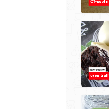
CT-cool 
little-susane
oreo truff