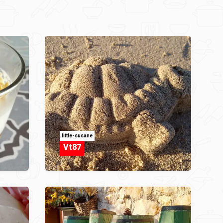
little-susane
Vt87