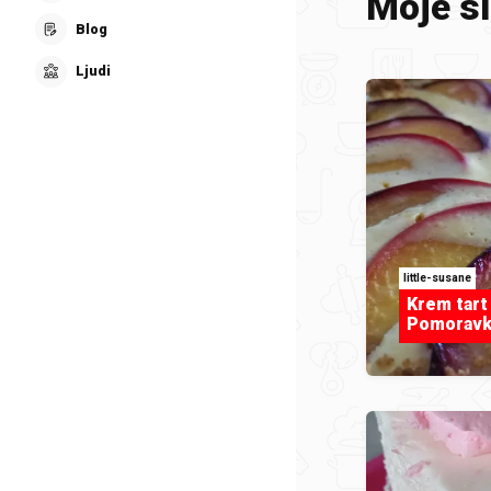
Moje sl
Blog
Ljudi
little-susane
Krem tart
Pomoravk