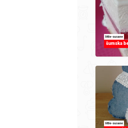
little-susane
šumska be
little-susane