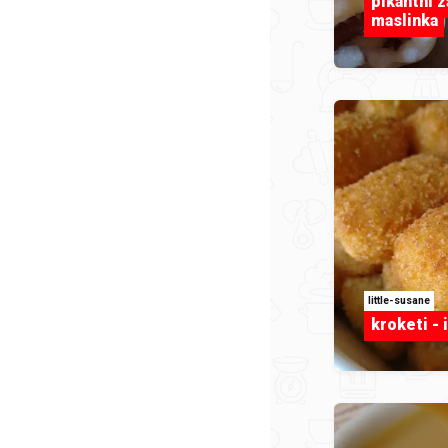
pikantni z
maslinka
little-susane
kroketi - 