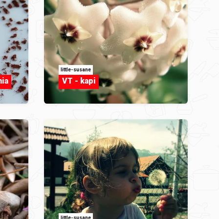
little-susane
hia
VT - kapi
little-susane