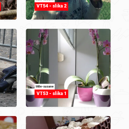
VT54 - slika 2
little-susane
VT53 - slika 1