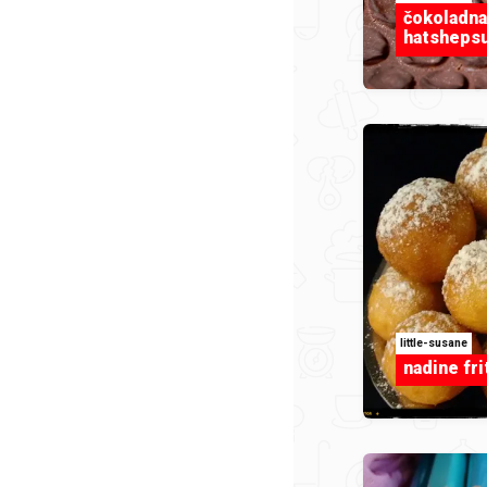
čokoladna
hatsheps
little-susane
nadine fri