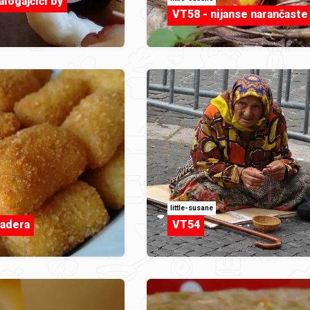
alogajčići by
VT58 - nijanse narančaste
little-susane
iadera
VT54