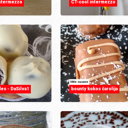
intermezzo
CT-cool intermezzo
little-susane
les - DaSilva1
bounty kokos čarolija