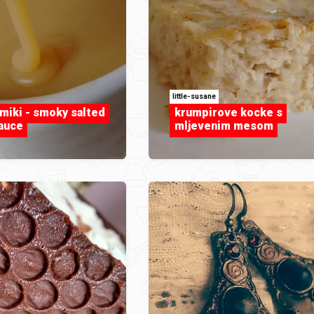
little-susane
Smiki - smoky salted
krumpirove kocke s
auce
mljevenim mesom