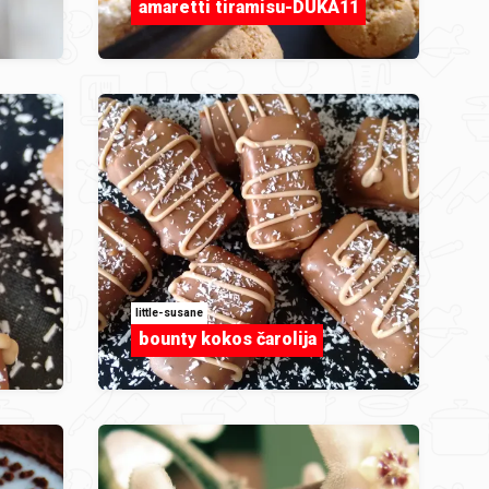
amaretti tiramisu-DUKA11
little-susane
bounty kokos čarolija