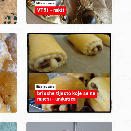
little-susane
VT51 - nakit
little-susane
brioche tijesto koje se ne
mijesi - unikatica