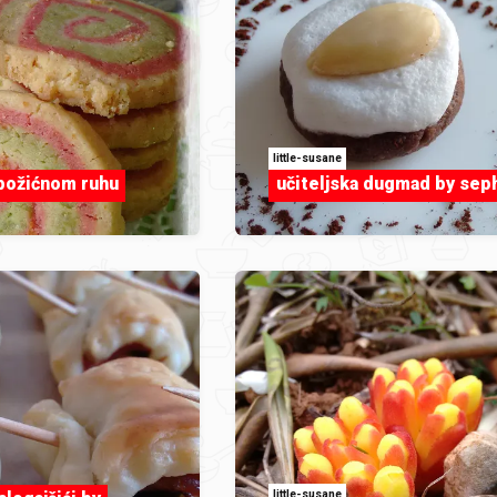
little-susane
 božićnom ruhu
učiteljska dugmad by sep
little-susane