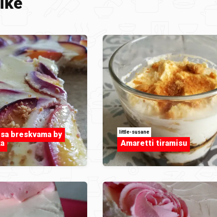
ike
little-susane
 sa breskvama by
a
Amaretti tiramisu