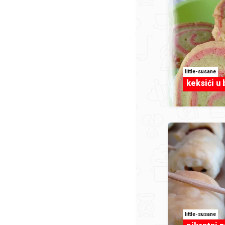
little-susane
keksići u
little-susane