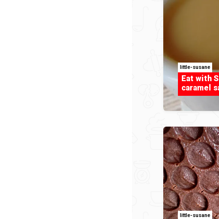
little-susane
Eat with 
caramel s
little-susane