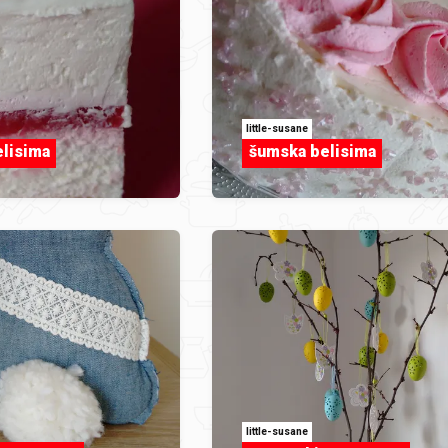
little-susane
lisima
šumska belisima
little-susane