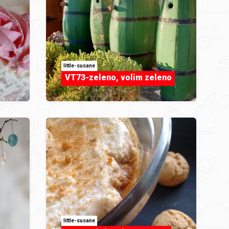
little-susane
VT73-zeleno, volim zeleno
little-susane