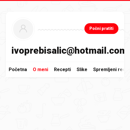
Preskoči na glavni sadržaj
Počni pratiti
ivoprebisalic@hotmail.com
Početna
O meni
Recepti
Slike
Spremljeni recep