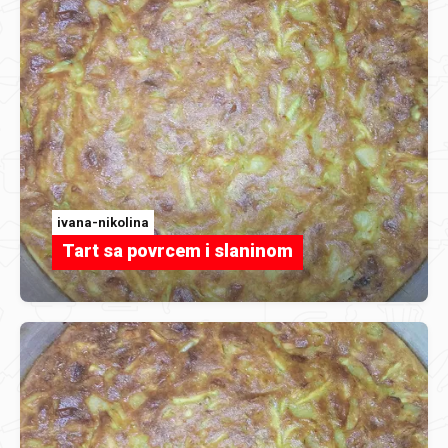
ivana-nikolina
Tart sa povrcem i slaninom