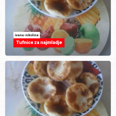
ivana-nikolina
Tufnice za najmladje