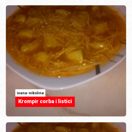
ivana-nikolina
Krompir corba i listici