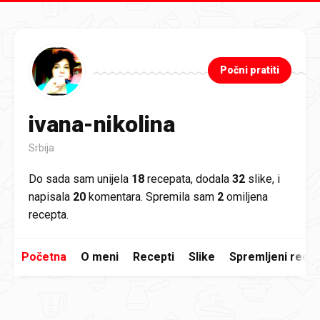
Preskoči na glavni sadržaj
Počni pratiti
ivana-nikolina
Srbija
Do sada sam unijela
18
recepata, dodala
32
slike, i
napisala
20
komentara. Spremila sam
2
omiljena
recepta.
Početna
O meni
Recepti
Slike
Spremljeni recep