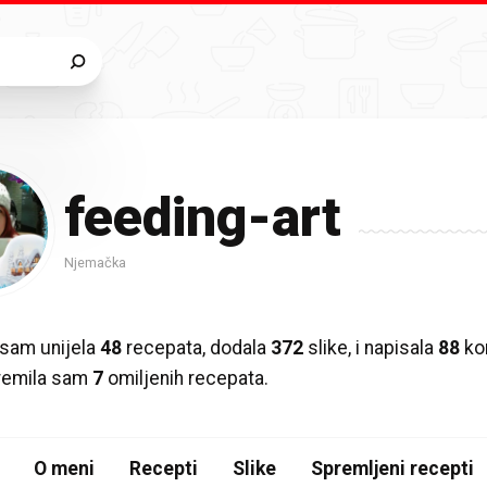
feeding-art
Njemačka
sam unijela
48
recepata, dodala
372
slike, i napisala
88
ko
premila sam
7
omiljenih recepata.
O meni
Recepti
Slike
Spremljeni recepti