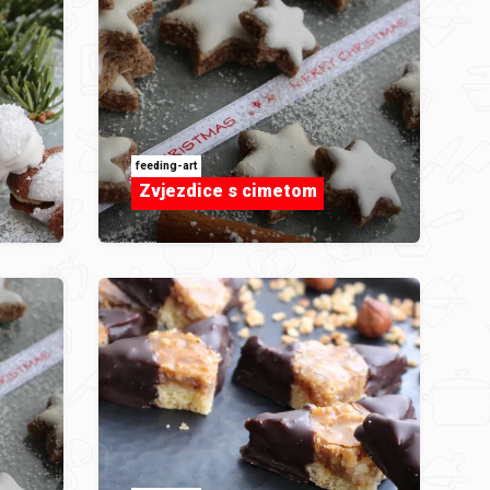
feeding-art
Zvjezdice s cimetom