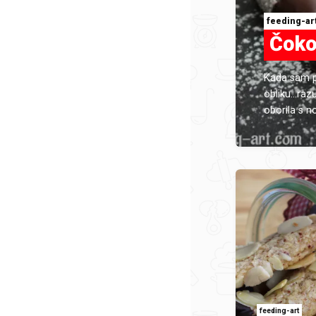
feeding-ar
Čoko
Kada sam po
obliku...raz
oborila s no
feeding-art