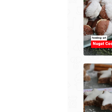
feeding-art
Nugat Co