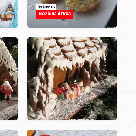
feeding-art
Božićna drvca