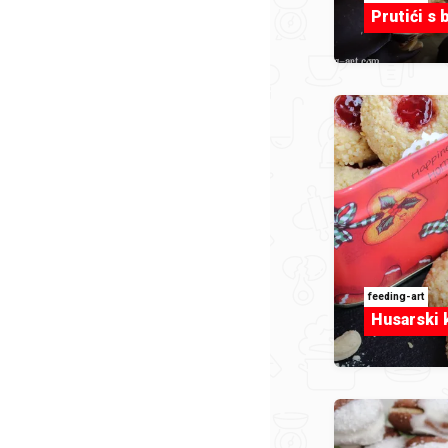
Prutići s
feeding-art
Husarski k