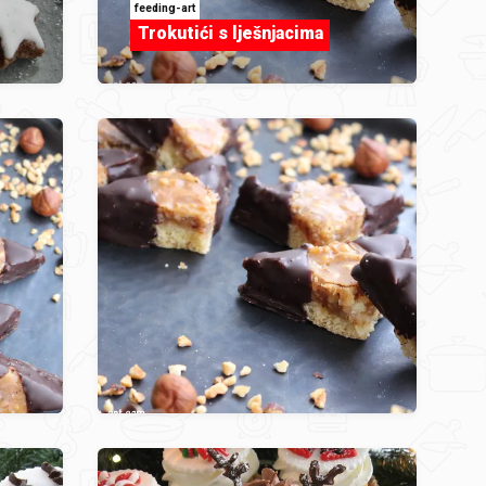
feeding-art
Trokutići s lješnjacima