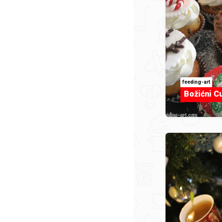
feeding-art
Božićni C