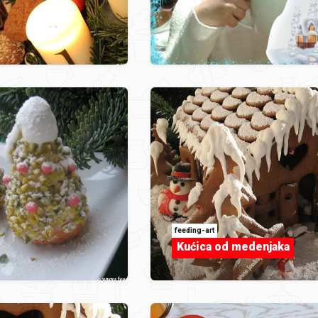
feeding-art
Kućica od medenjaka