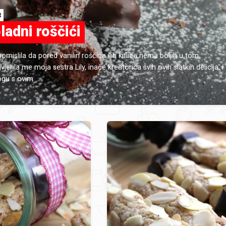
t
ladni roščići
mislila da pored vanilin roščića iliti kiflica nema boljih u tom
uvjerila me moja sestra Lily, inače kreatorica svih ovih slatkih delicija, i
gu s ovim ...