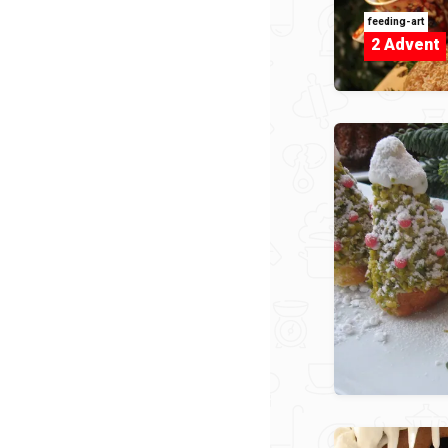
feeding-art
2 Advent