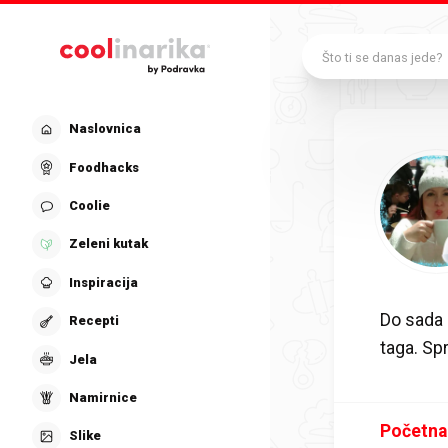
Preskoči na glavni sadržaj
Što ti se danas jede?
Naslovnica
Foodhacks
Coolie
Zeleni kutak
Inspiracija
Do sada 
Recepti
taga. S
Jela
Namirnice
Početna
Slike