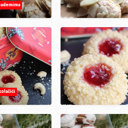
 bademima
olačići