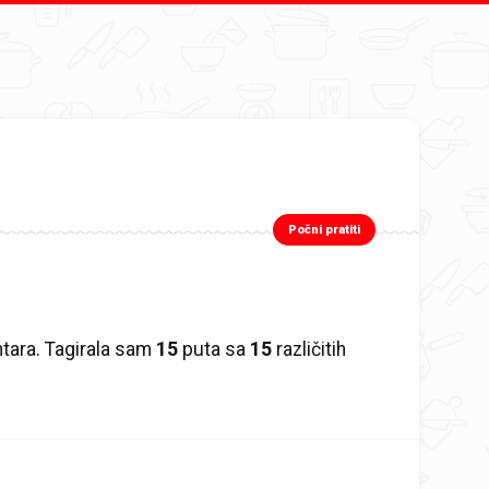
Počni pratiti
ara. Tagirala sam
15
puta sa
15
različitih