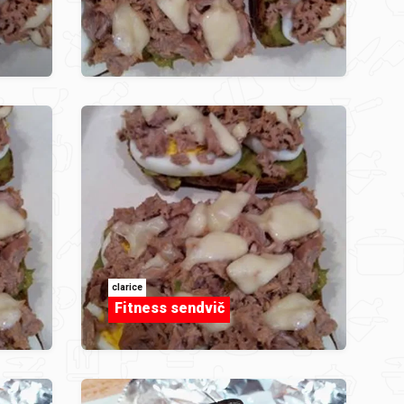
clarice
Fitness sendvič