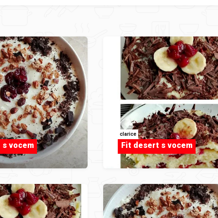
clarice
t s vocem
Fit desert s vocem