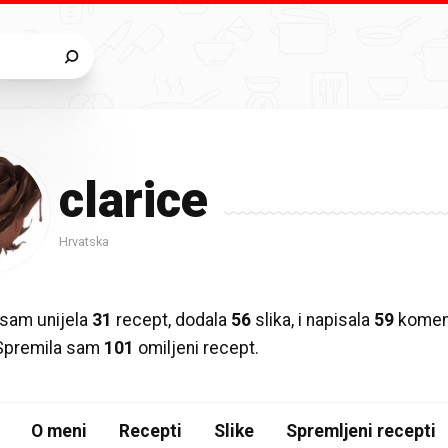
clarice
Hrvatska
sam unijela
31
recept, dodala
56
slika, i napisala
59
koment
 Spremila sam
101
omiljeni recept.
O meni
Recepti
Slike
Spremljeni recepti