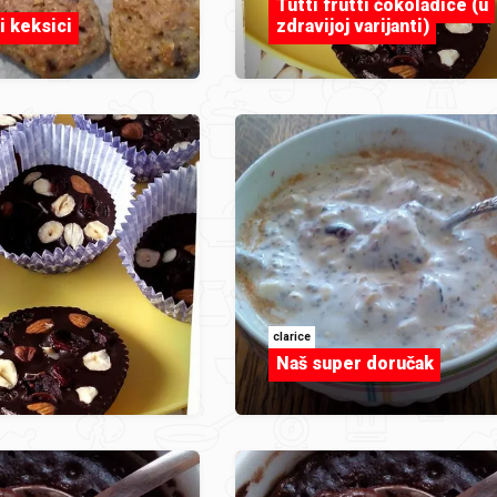
Tutti frutti čokoladice (u
i keksici
zdravijoj varijanti)
clarice
Naš super doručak