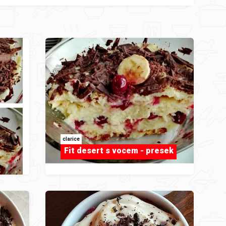
clarice
Fit desert s vocem - presek