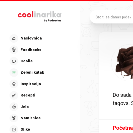
Preskoči na glavni sadržaj
Što ti se danas jede?
Naslovnica
Foodhacks
Coolie
Zeleni kutak
Inspiracija
Do sada 
Recepti
tagova.
Jela
Namirnice
Početna
Slike