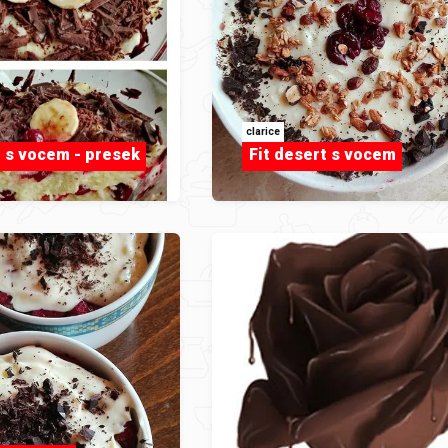
clarice
t s vocem - presek
Fit desert s vocem