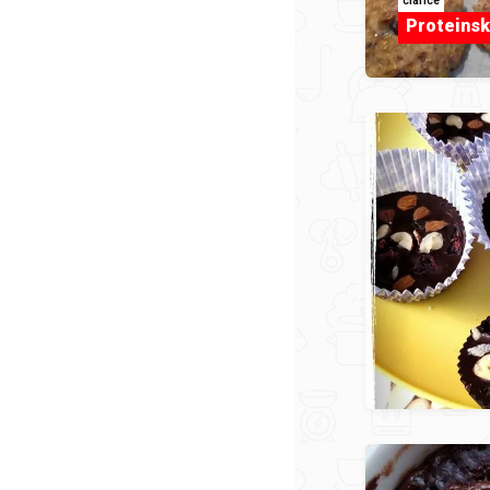
clarice
Proteinsk