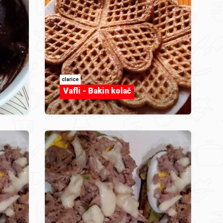
clarice
Vafli - Bakin kolač