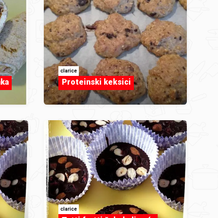
clarice
nka
Proteinski keksici
clarice