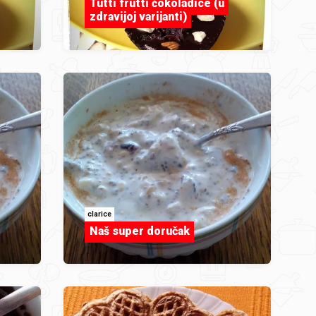
Tutti frutti čokoladice (u
zdravijoj varijanti)
clarice
Naš super doručak