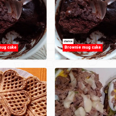
clarice
mug cake
Brownie mug cake