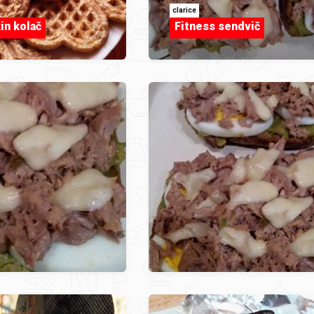
clarice
kin kolač
Fitness sendvič