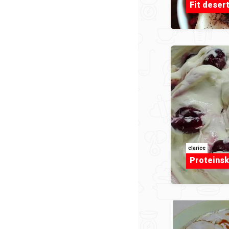
Fit deser
clarice
Proteinsk