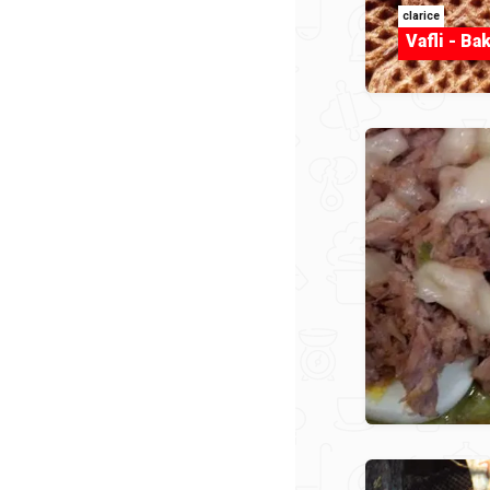
clarice
Vafli - Ba