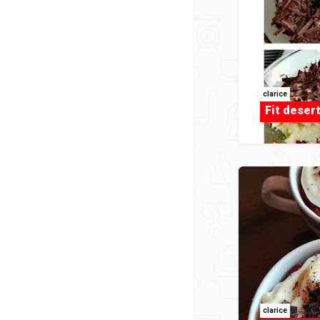
clarice
Fit deser
clarice