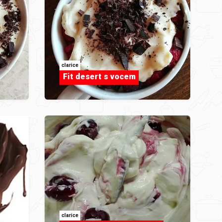
clarice
Fit desert s vocem
clarice