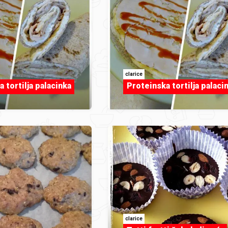
clarice
 tortilja palacinka
Proteinska tortilja palaci
clarice