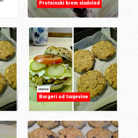
Proteinski krem sladoled
clarice
Burgeri od tunjevine