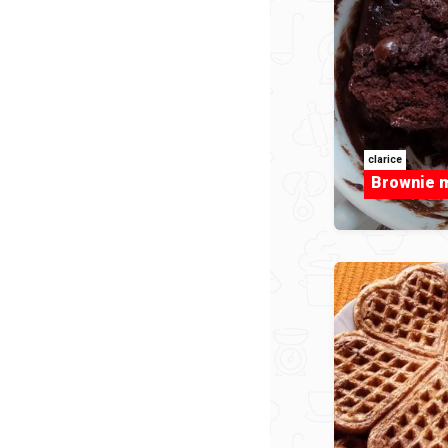
clarice
Brownie 