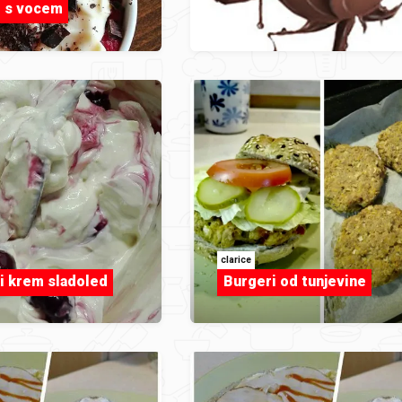
t s vocem
clarice
i krem sladoled
Burgeri od tunjevine