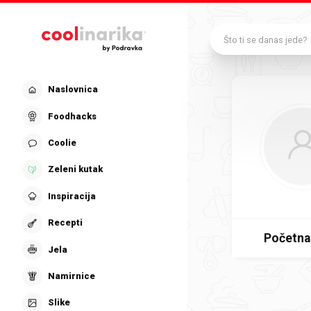
Preskoči na glavni sadržaj
Što ti se danas jede?
Naslovnica
Foodhacks
Coolie
Zeleni kutak
Inspiracija
Recepti
Početna
Jela
Namirnice
Slike