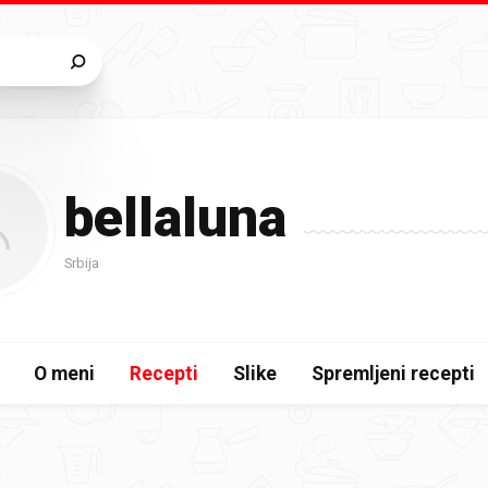
bellaluna
Srbija
O meni
Recepti
Slike
Spremljeni recepti