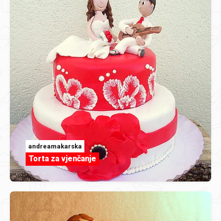
andreamakarska
Torta za vjenčanje