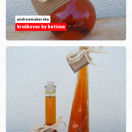
andreamakarska
kruškovac by betinna