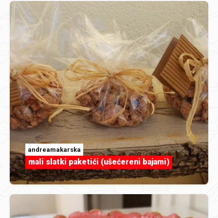
andreamakarska
mali slatki paketići (ušećereni bajami)