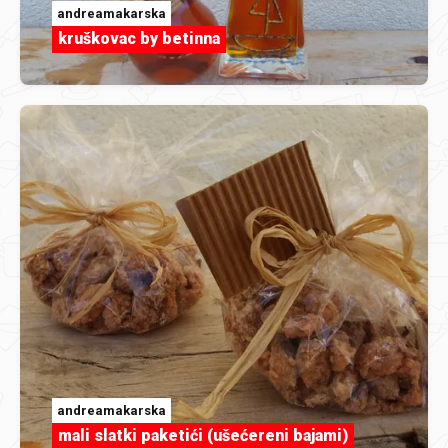
andreamakarska
kruškovac by betinna
andreamakarska
mali slatki paketići (ušećereni bajami)