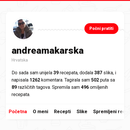
Preskoči na glavni sadržaj
Počni pratiti
andreamakarska
Hrvatska
Do sada sam unijela
39
recepata, dodala
387
slika, i
napisala
1262
komentara. Tagirala sam
502
puta sa
89
različitih tagova. Spremila sam
496
omiljenih
recepata.
Početna
O meni
Recepti
Slike
Spremljeni recep