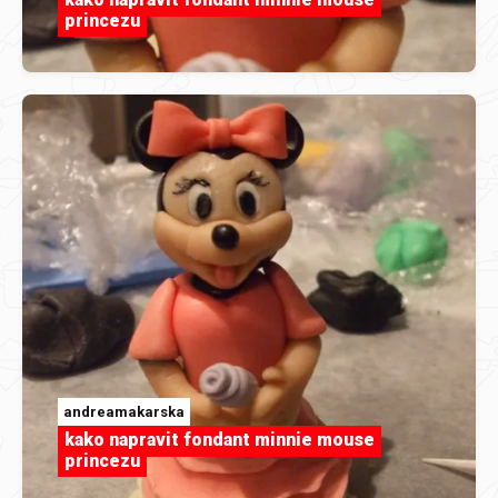
princezu
andreamakarska
kako napravit fondant minnie mouse
princezu