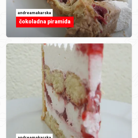
andreamakarska
čokoladna piramida
andreamakarska