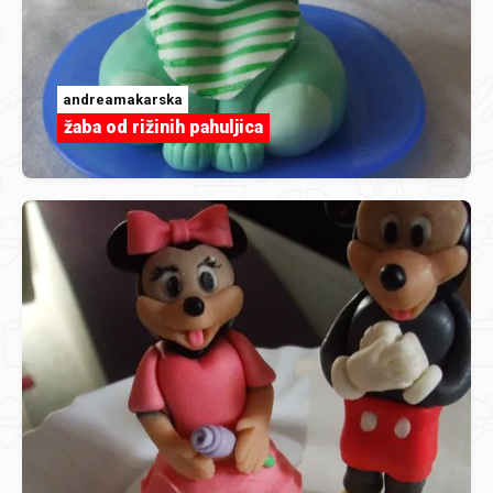
andreamakarska
žaba od rižinih pahuljica