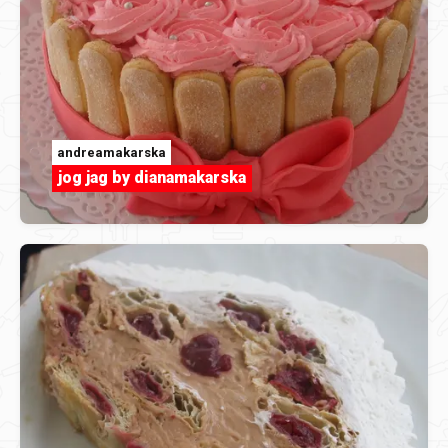
andreamakarska
jog jag by dianamakarska