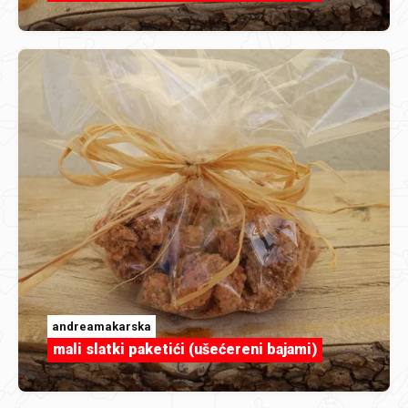
andreamakarska
mali slatki paketići (ušećereni bajami)