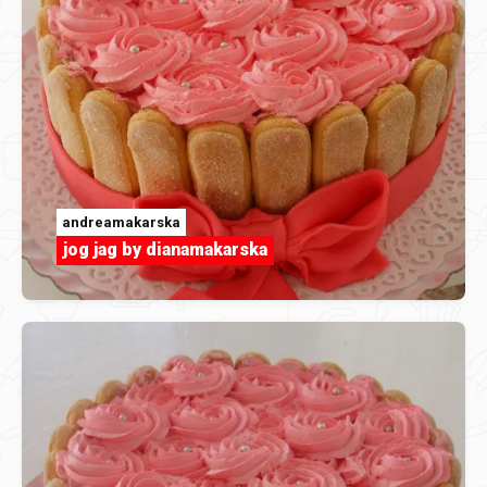
andreamakarska
jog jag by dianamakarska