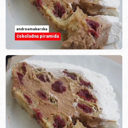
andreamakarska
čokoladna piramida