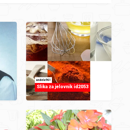
andela961
Slika za jelovnik id2053