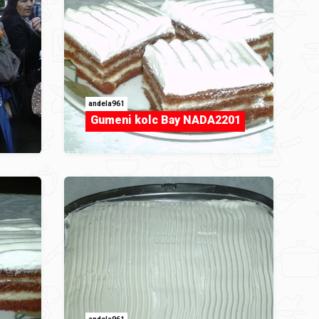
andela961
Gumeni kolc Bay NADA2201