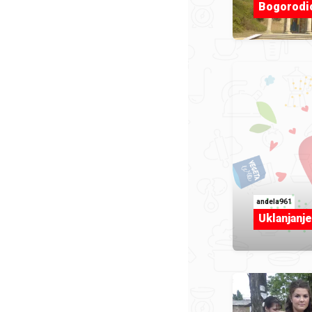
Bogorodi
andela961
Uklanjanje