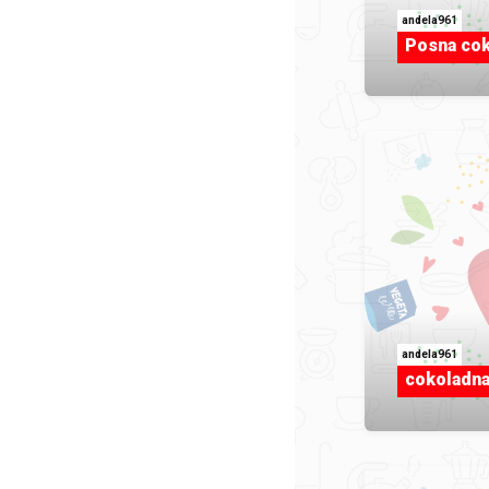
andela961
Posna cok
andela961
cokoladna 