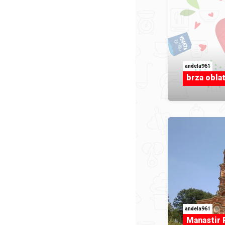
andela961
brza oblat
andela961
Manastir 