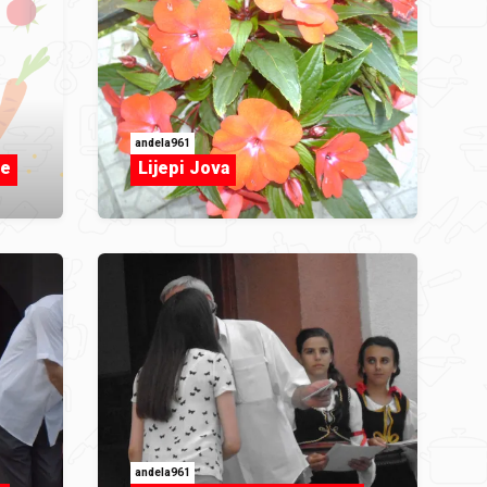
andela961
ve
Lijepi Jova
andela961