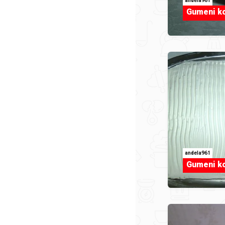
andela961
Gumeni k
andela961
Gumeni k