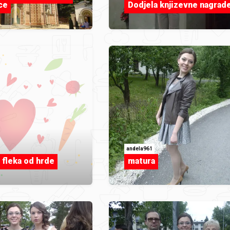
ce
Dodjela knjizevne nagrad
andela961
 fleka od hrde
matura