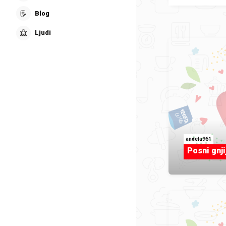
Blog
Ljudi
andela961
Posni gnji