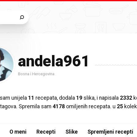
andela961
Bosna i Hercegovina
sam unijela
11
recepata, dodala
19
slika, i napisala
2332
k
ih tagova. Spremila sam
4178
omiljenih recepata. u
25
kolek
O meni
Recepti
Slike
Spremljeni recepti