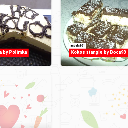
andela961
a by Polimka
Kokos stangle by Boca93