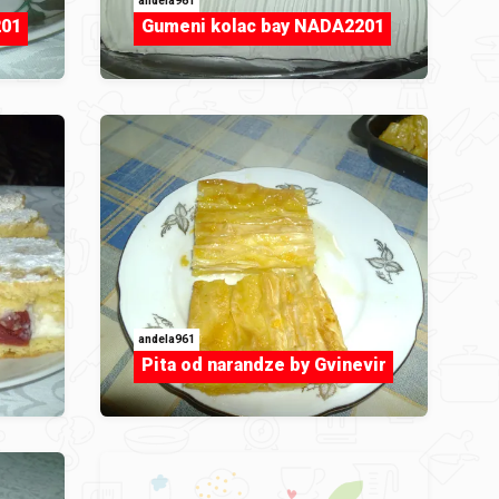
andela961
201
Gumeni kolac bay NADA2201
andela961
Pita od narandze by Gvinevir