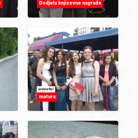
e
Dodjela knjizevne nagrade
andela961
matura