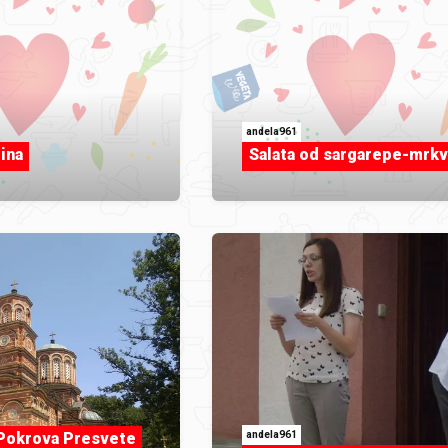
andela961
ina
Salata od sargarepe-mrk
andela961
Pokrova Presvete