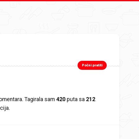
Počni pratiti
omentara. Tagirala sam
420
puta sa
212
cija.