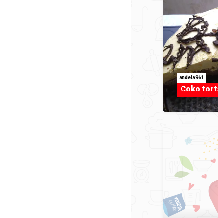
andela961
Coko tort