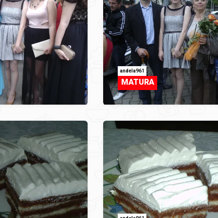
andela961
MATURA