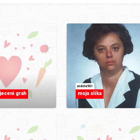
andela961
jeceni grah
moja slika