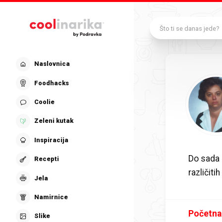
Preskoči na glavni sadržaj
Što ti se danas jede?
Naslovnica
Foodhacks
Coolie
Zeleni kutak
Inspiracija
Do sada 
Recepti
različit
Jela
Namirnice
Početna
Slike