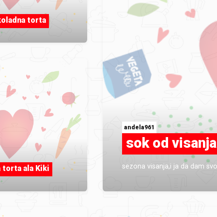
oladna torta
andela961
sok od visanja
sezona visanja,i ja da dam svo
torta ala Kiki