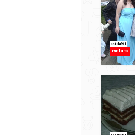
andela961
matura