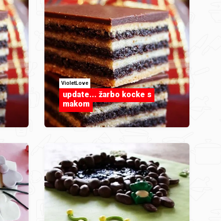
VioletLove
update... žarbo kocke s
makom