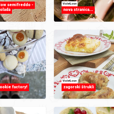
VioletLove
low semifreddo -
olada
nova stranica...
VioletLove
okie factory!
zagorski štrukli