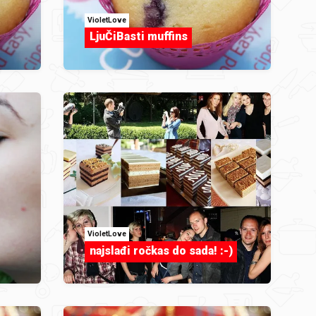
VioletLove
LjuČiBasti muffins
VioletLove
najslađi ročkas do sada! :-)