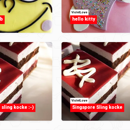
VioletLove
ob
hello kitty
VioletLove
sling kocke :-)
Singapore Sling kocke