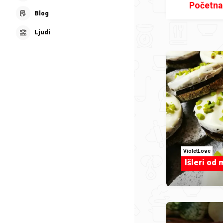
Početna
Blog
Ljudi
VioletLove
Išleri od 