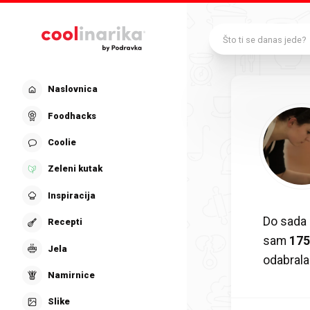
Preskoči na glavni sadržaj
Što ti se danas jede?
Naslovnica
Foodhacks
Coolie
Zeleni kutak
Inspiracija
Do sada
Recepti
sam
17
Jela
odabrala
Namirnice
Slike