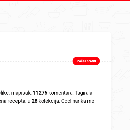
Počni pratiti
like, i napisala
11276
komentara. Tagirala
ena recepta. u
28
kolekcija. Coolinarika me