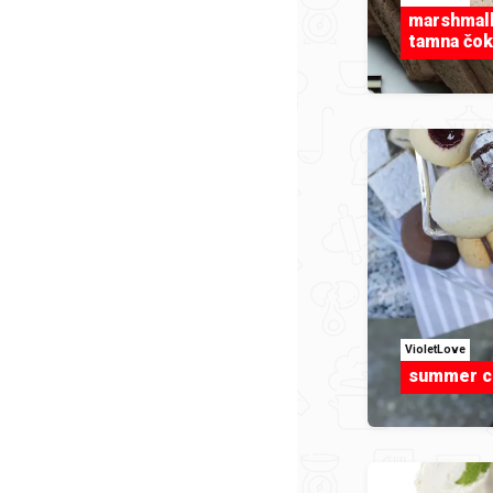
marshmal
tamna čok
VioletLove
summer co