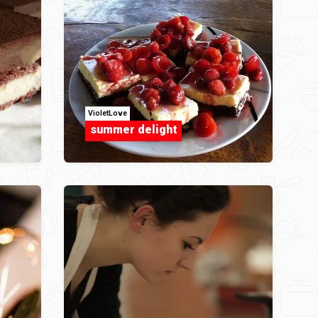
VioletLove
summer delight