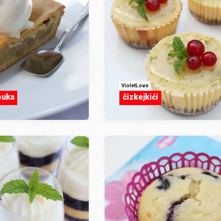
VioletLove
buka
čizkejkići