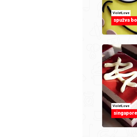
VioletLove
spužva b
VioletLove
singapore 