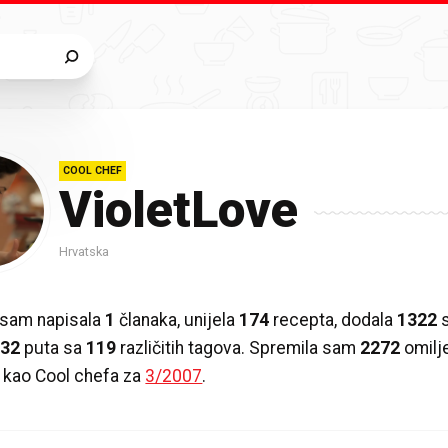
COOL CHEF
VioletLove
Hrvatska
 sam napisala
1
članaka, unijela
174
recepta, dodala
1322
s
532
puta sa
119
različitih tagova. Spremila sam
2272
omilj
 kao Cool chefa za
3/2007
.