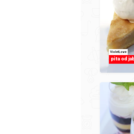
VioletLove
pita od ja