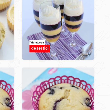
VioletLove
desertić!