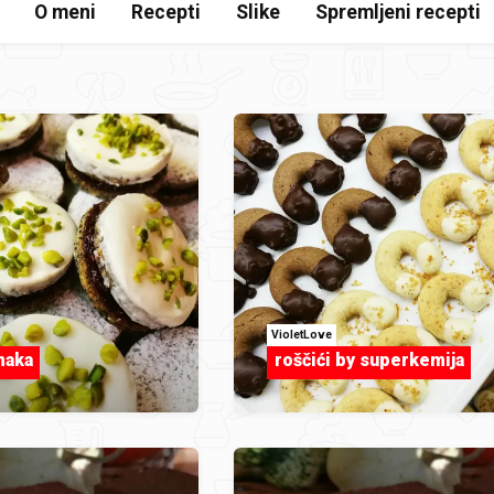
O meni
Recepti
Slike
Spremljeni recepti
VioletLove
maka
roščići by superkemija