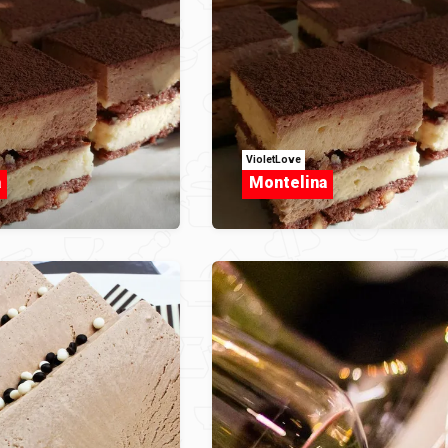
VioletLove
a
Montelina