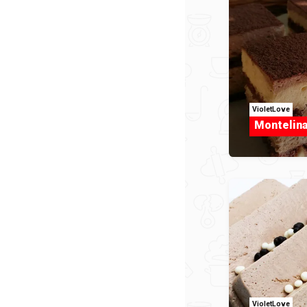
VioletLove
Montelin
VioletLove