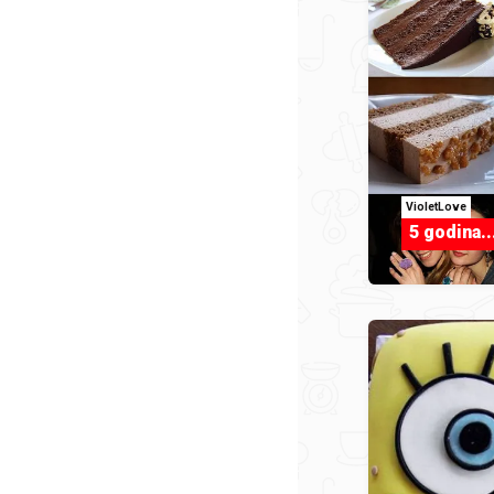
VioletLove
5 godina..