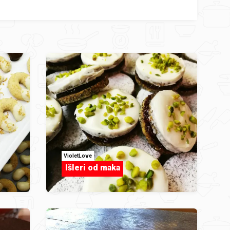
VioletLove
Išleri od maka