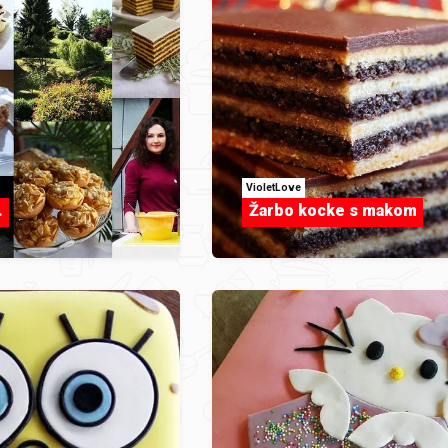
VioletLove
.
Žarbo kocke s makom