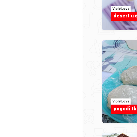
VioletLove
desert u č
VioletLove
pogodi tk