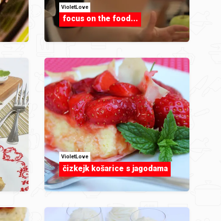
VioletLove
focus on the food...
VioletLove
čizkejk košarice s jagodama