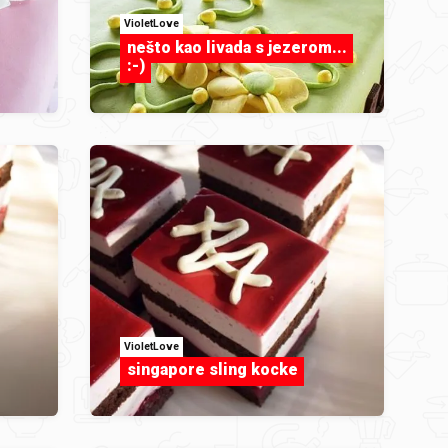
VioletLove
nešto kao livada s jezerom...
:-)
VioletLove
singapore sling kocke