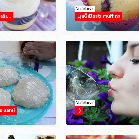
VioletLove
aši...
LjuČiBasti muffins
VioletLove
o sam!
:)