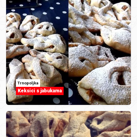
Trnopoljka
Keksici s jabukama