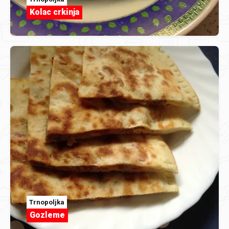
Kolac crkinja
Trnopoljka
Gozleme