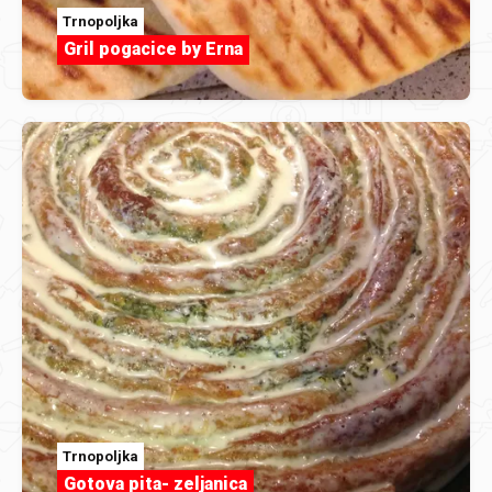
Trnopoljka
Gril pogacice by Erna
Trnopoljka
Gotova pita- zeljanica