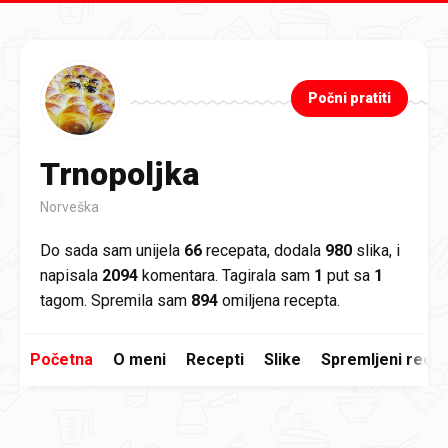
Preskoči na glavni sadržaj
Počni pratiti
Trnopoljka
Norveška
Do sada sam unijela
66
recepata, dodala
980
slika, i
napisala
2094
komentara. Tagirala sam
1
put sa
1
tagom. Spremila sam
894
omiljena recepta.
Početna
O meni
Recepti
Slike
Spremljeni recep