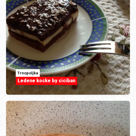
Trnopoljka
Ledene kocke by ciciban