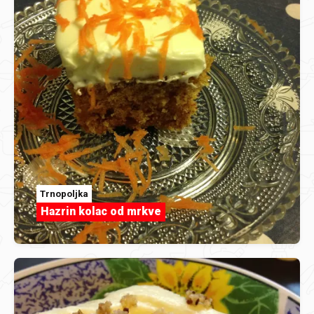
Trnopoljka
Hazrin kolac od mrkve