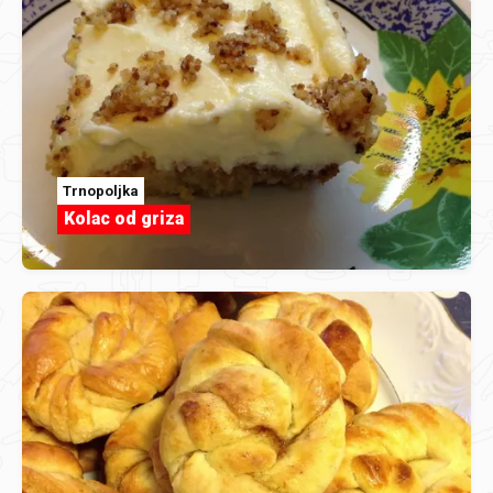
Trnopoljka
Kolac od griza