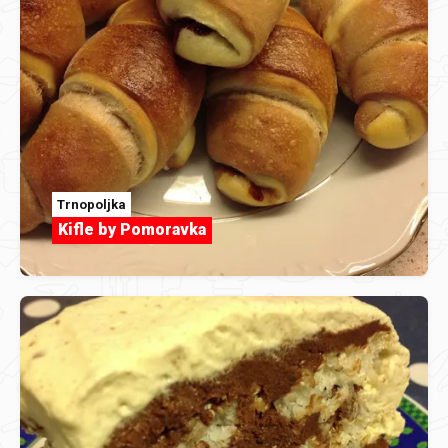
Trnopoljka
Kifle by Pomoravka