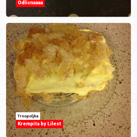
Odlicnaaaa
Trnopoljka
Krempita by Lilest