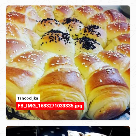
Trnopoljka
FB_IMG_1633271033335.jpg