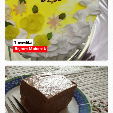
Trnopoljka
Bajram Mubarek