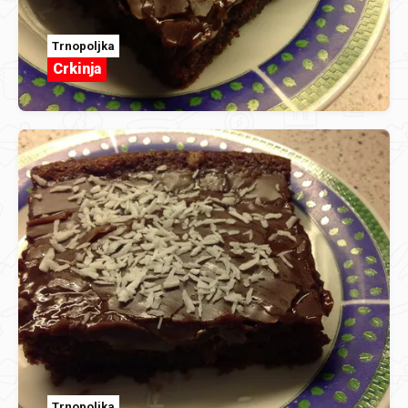
Trnopoljka
Crkinja
Trnopoljka