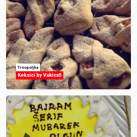
Trnopoljka
Keksici by Vukica5