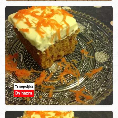
Trnopoljka
By hazra