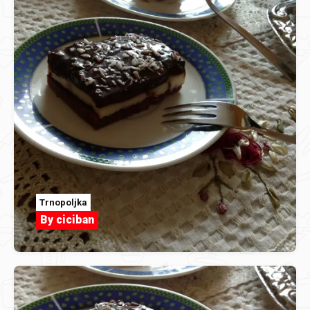
Trnopoljka
By ciciban