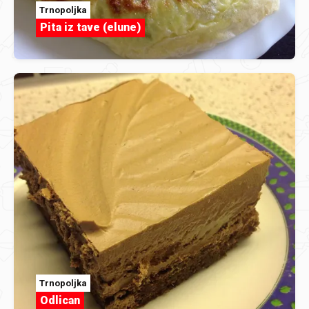
Trnopoljka
Pita iz tave (elune)
Trnopoljka
Odlican