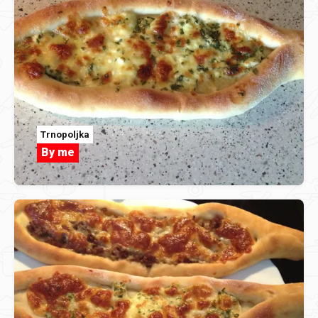
Trnopoljka
By me