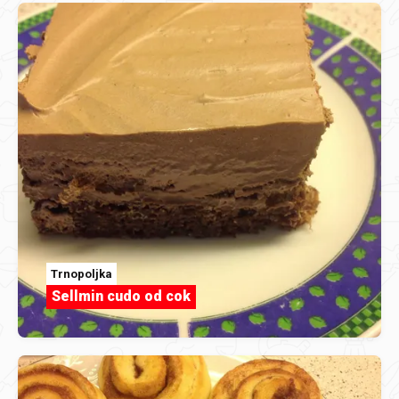
Trnopoljka
Sellmin cudo od cok