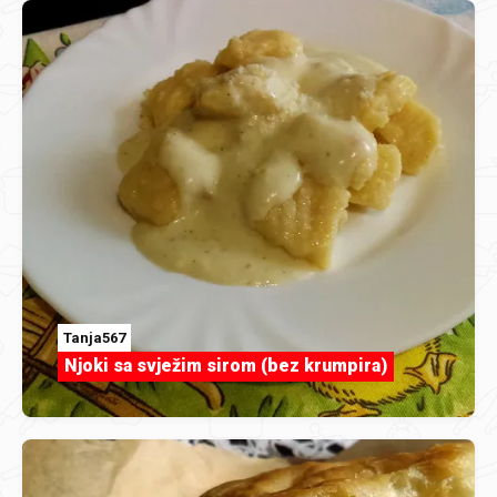
Tanja567
Njoki sa svježim sirom (bez krumpira)