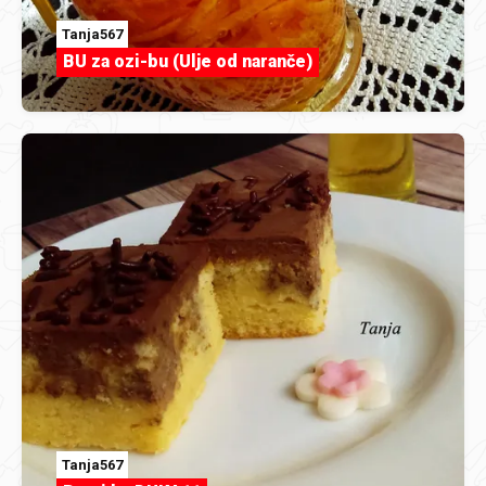
Tanja567
BU za ozi-bu (Ulje od naranče)
Tanja567