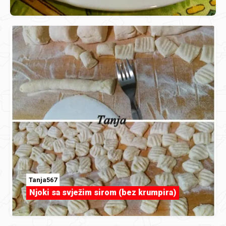
Tanja567
Njoki sa svježim sirom (bez krumpira)