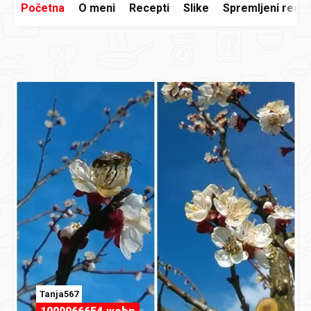
Početna
O meni
Recepti
Slike
Spremljeni recep
Tanja567