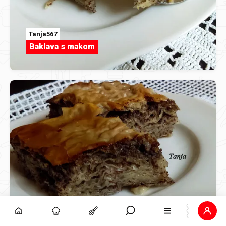
Tanja567
Baklava s makom