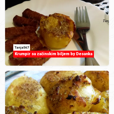
Tanja567
Krumpir sa začinskim biljem by Desanka