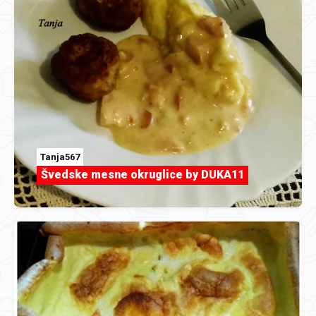
Tanja567
Švedske mesne okruglice by DUKA11