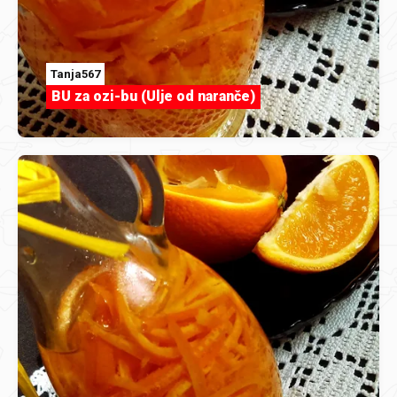
Tanja567
BU za ozi-bu (Ulje od naranče)