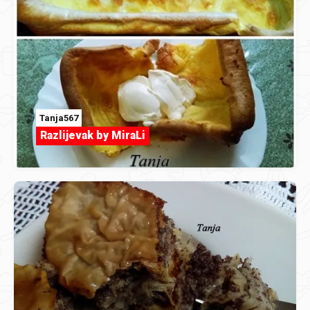
Tanja567
Razlijevak by MiraLi