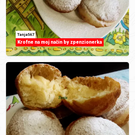
Tanja567
Krofne na moj način by zpenzionerka