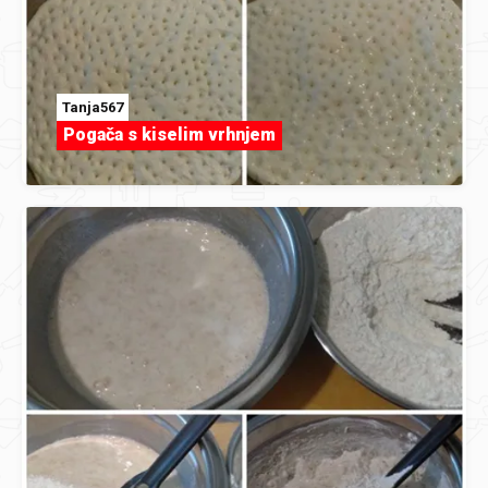
Tanja567
Pogača s kiselim vrhnjem