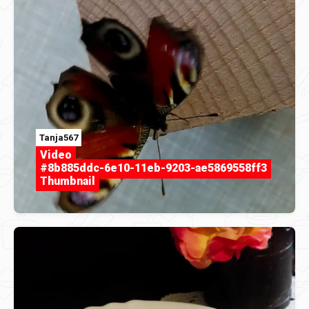
Tanja567
Video
#8b885ddc-6e10-11eb-9203-ae5869558ff3
Thumbnail