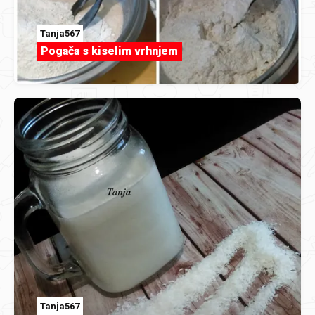
Tanja567
Pogača s kiselim vrhnjem
Tanja567