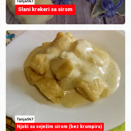
Tanja567
Slani krekeri sa sirom
Tanja567
Njoki sa svježim sirom (bez krumpira)