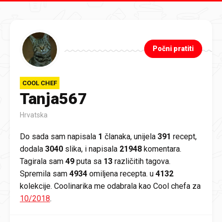
Preskoči na glavni sadržaj
Počni pratiti
COOL CHEF
Tanja567
Hrvatska
Do sada sam napisala
1
članaka, unijela
391
recept,
dodala
3040
slika, i napisala
21948
komentara.
Tagirala sam
49
puta sa
13
različitih tagova.
Spremila sam
4934
omiljena recepta. u
4132
kolekcije. Coolinarika me odabrala kao Cool chefa za
10/2018
.