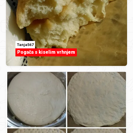
Tanja567
Pogača s kiselim vrhnjem