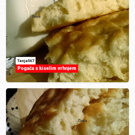
Tanja567
Pogača s kiselim vrhnjem