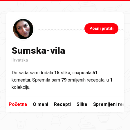
Preskoči na glavni sadržaj
Počni pratiti
Sumska-vila
Hrvatska
Do sada sam dodala
15
slika, i napisala
51
komentar. Spremila sam
79
omiljenih recepata. u
1
kolekciju.
Početna
O meni
Recepti
Slike
Spremljeni recep