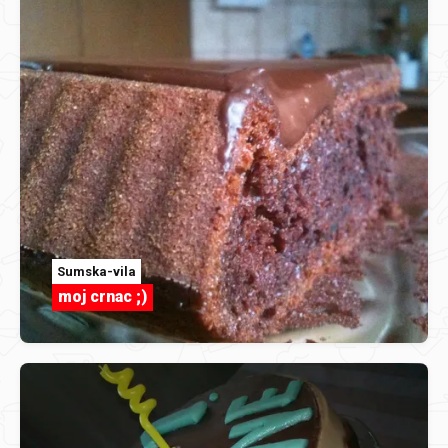
Sumska-vila
moj crnac ;)