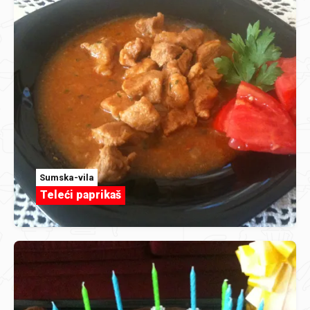
Sumska-vila
Teleći paprikaš