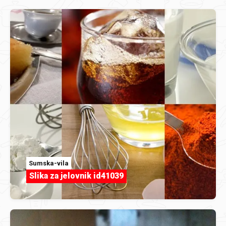
Sumska-vila
Slika za jelovnik id41039