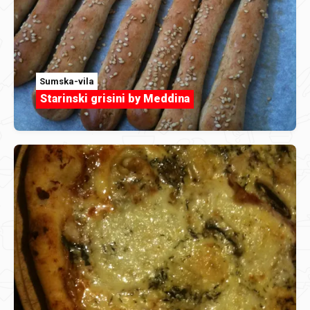
Sumska-vila
Starinski grisini by Meddina