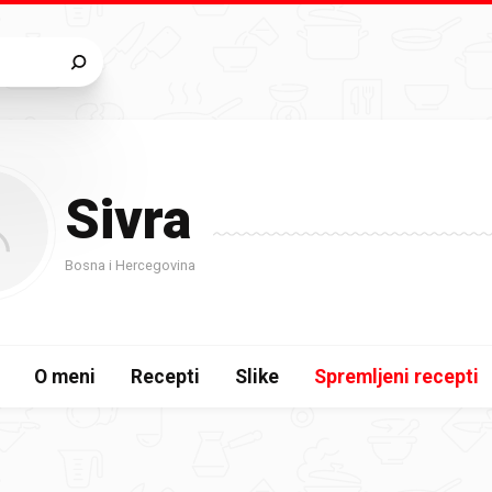
Sivra
Bosna i Hercegovina
O meni
Recepti
Slike
Spremljeni recepti