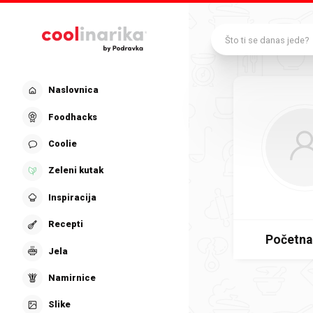
Preskoči na glavni sadržaj
Što ti se danas jede?
Naslovnica
Foodhacks
Coolie
Zeleni kutak
Inspiracija
Recepti
Početna
Jela
Namirnice
Slike