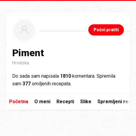
Preskoči na glavni sadržaj
Počni pratiti
Piment
Hrvatska
Do sada sam napisala
1810
komentara. Spremila
sam
377
omiljenih recepata.
Početna
O meni
Recepti
Slike
Spremljeni recep