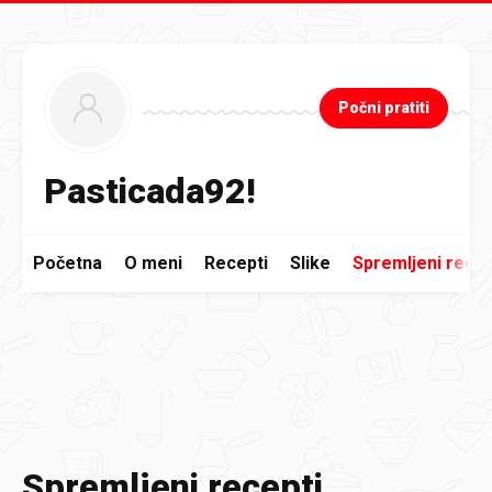
Preskoči na glavni sadržaj
Počni pratiti
Pasticada92!
Početna
O meni
Recepti
Slike
Spremljeni recep
Spremljeni recepti