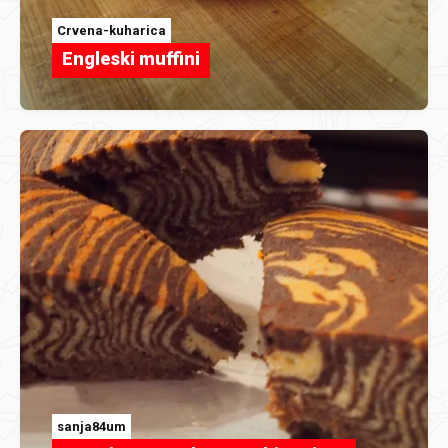
Crvena-kuharica
Engleski muffini
sanja84um