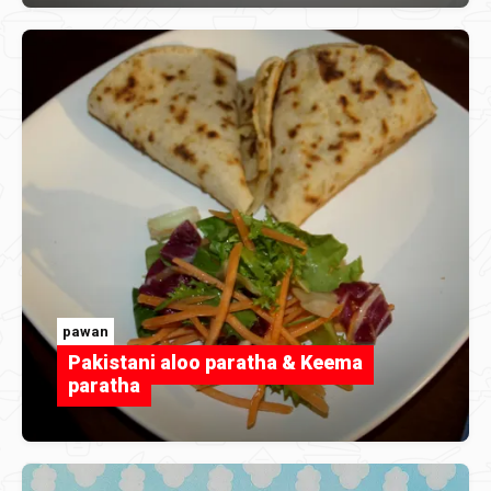
pawan
Pakistani aloo paratha & Keema
paratha