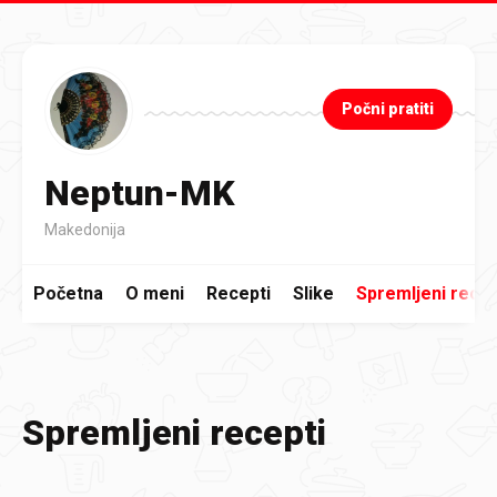
Preskoči na glavni sadržaj
Počni pratiti
Neptun-MK
Makedonija
Početna
O meni
Recepti
Slike
Spremljeni recep
Spremljeni recepti