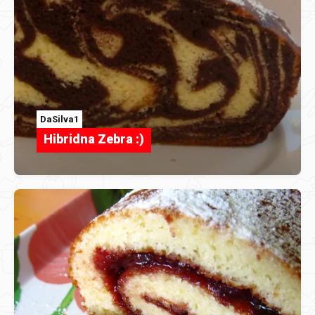
DaSilva1
Hibridna Zebra :)