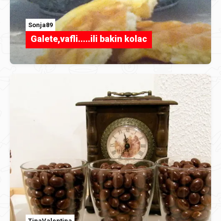
Sonja89
Galete,vafli.....ili bakin kolac
TinaValentina