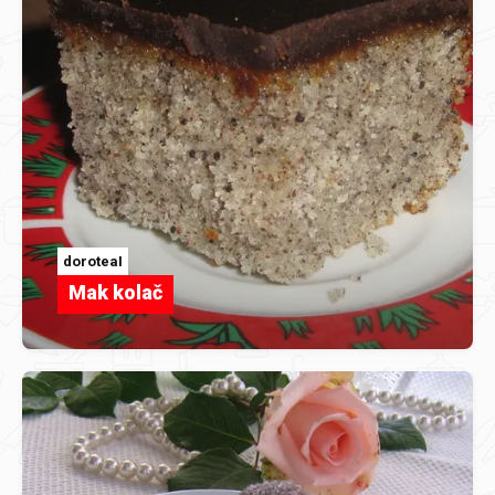
doroteaI
Mak kolač