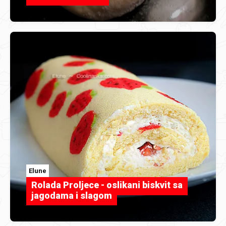
Elune
Rolada Proljece - oslikani biskvit sa
jagodama i slagom