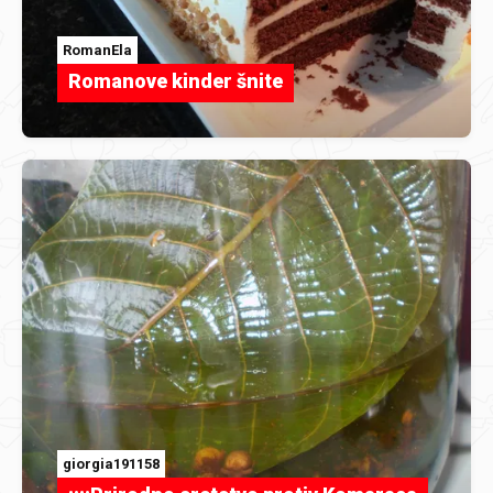
RomanEla
Romanove kinder šnite
giorgia191158