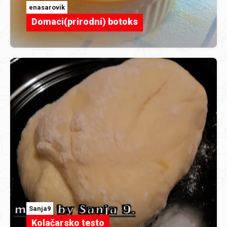
enasarovik
Domaci(prirodni) botoks
Sanja9
Kolačarsko testo