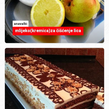
anavalbi
mlijeko(kremica)za čišćenje lica