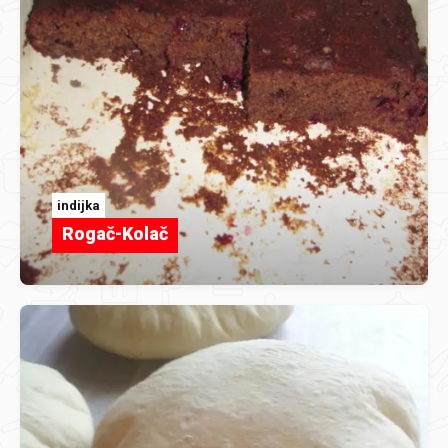
indijka
Rogač-Kolač