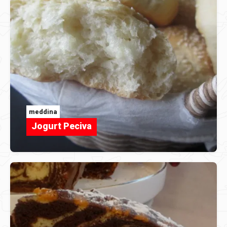
meddina
Jogurt Peciva