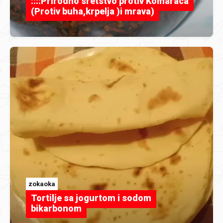
::::Prirodno sretstvo protiv Komaraca
(Protiv buha,krpelja )i mrava)
zokaoka
Tortilje sa jogurtom i sodom
bikarbonom