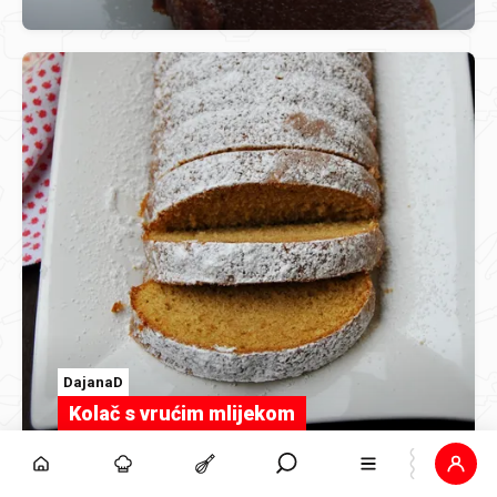
DajanaD
Kolač s vrućim mlijekom