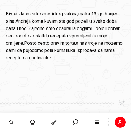
Bivsa vlasnica kozmetickog salona,majka 13-godisnjeg
sina Andreja kome kuvam sta god pozeli u svako doba
dana i noci.Zajedno smo odabrali,a bogami i pojeli dobar
deo,pogotovo slatkih recepata spremljenih u moje
omiljene.Posto cesto pravim torte,a nas troje ne mozemo
sami da pojedemo,pola komsiluka isprobava sa nama
recepte sa coolinarike.