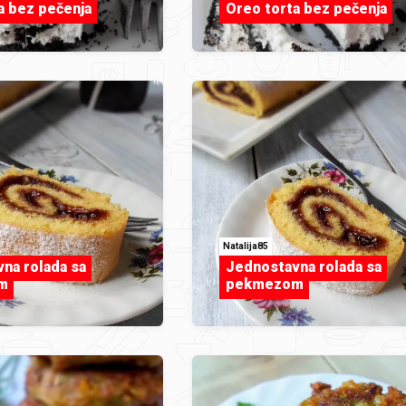
a bez pečenja
Oreo torta bez pečenja
Natalija85
na rolada sa
Jednostavna rolada sa
m
pekmezom