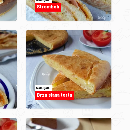
Natalija85
Stromboli
Natalija85
Brza slana torta