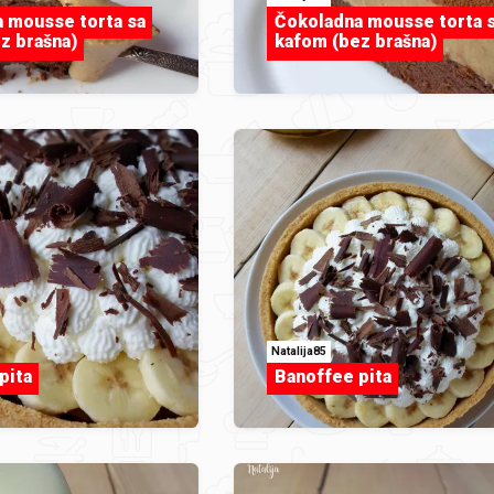
 mousse torta sa
Čokoladna mousse torta 
z brašna)
kafom (bez brašna)
Natalija85
pita
Banoffee pita