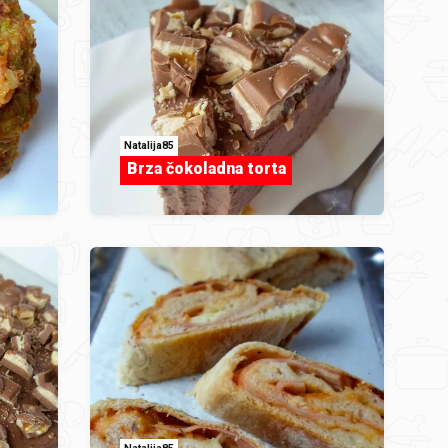
Natalija85
Brza čokoladna torta