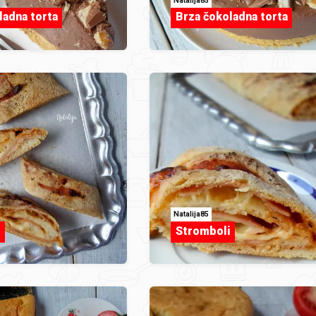
Natalija85
ladna torta
Brza čokoladna torta
Natalija85
i
Stromboli