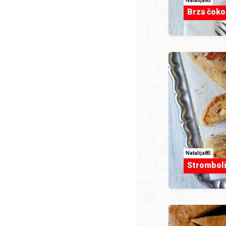
Natalija85
Brza čoko
Natalija85
Strombol