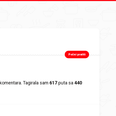
Počni pratiti
komentara. Tagirala sam
617
puta sa
440