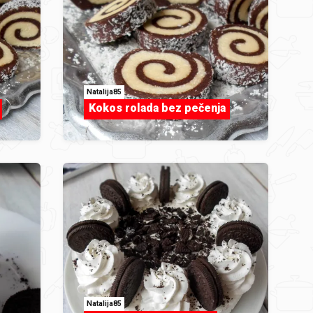
Natalija85
Kokos rolada bez pečenja
Natalija85