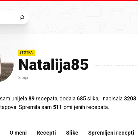
STOTKA!
Natalija85
Srbija
sam unijela
89
recepata, dodala
685
slika, i napisala
3208
ih tagova. Spremila sam
511
omiljenih recepata.
O meni
Recepti
Slike
Spremljeni recepti