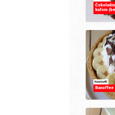
Čokoladna
kafom (be
Natalija85
Banoffee 