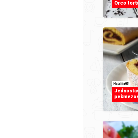
Oreo tort
Natalija85
Jednostav
pekmezo