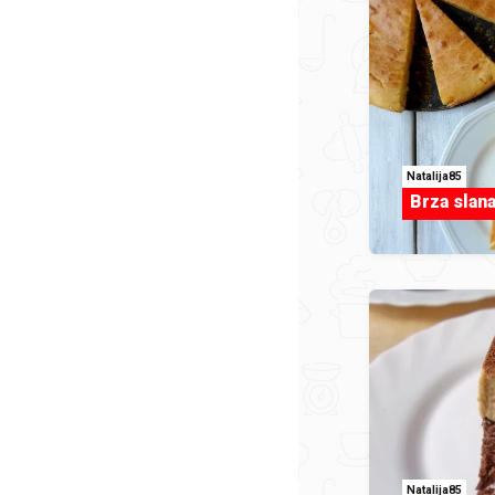
Natalija85
Brza slana
Natalija85