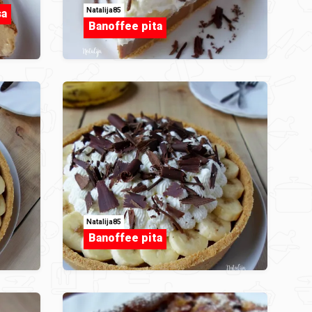
Natalija85
sa
Banoffee pita
Natalija85
Banoffee pita