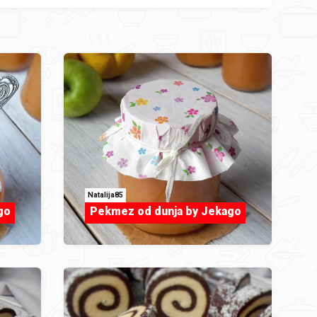
Natalija85
go
Pekmez od dunja by Jekago