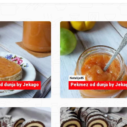
Natalija85
 dunja by Jekago
Pekmez od dunja by Jeka