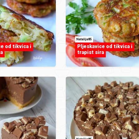
Natalija85
e od tikvica i
Pljeskavice od tikvica i
ra
trapist sira