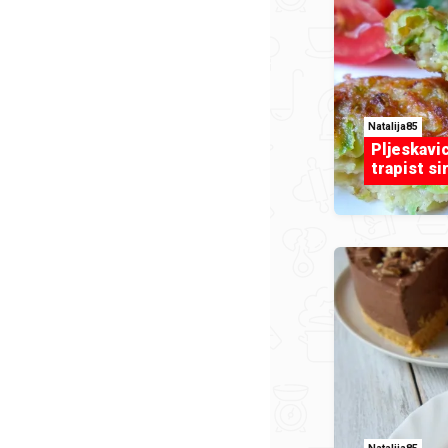
Natalija85
Pljeskavic
trapist si