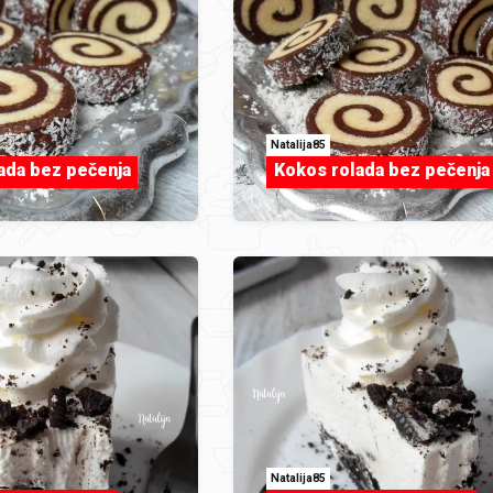
Natalija85
ada bez pečenja
Kokos rolada bez pečenja
Natalija85