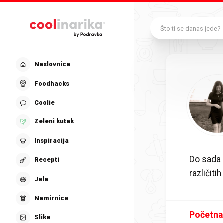
Preskoči na glavni sadržaj
Što ti se danas jede?
Naslovnica
Foodhacks
Coolie
Zeleni kutak
Inspiracija
Do sada 
Recepti
različit
Jela
Namirnice
Početna
Slike