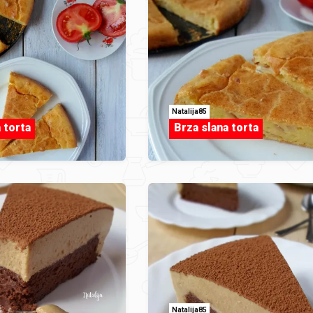
Natalija85
 torta
Brza slana torta
Natalija85