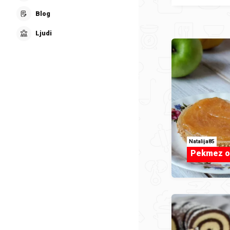
Blog
Ljudi
Natalija85
Pekmez od