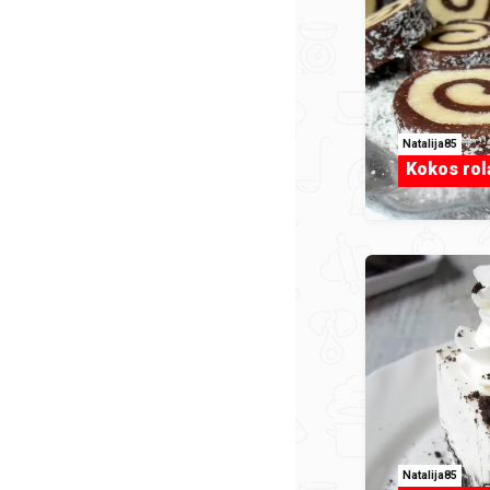
Natalija85
Kokos rol
Natalija85