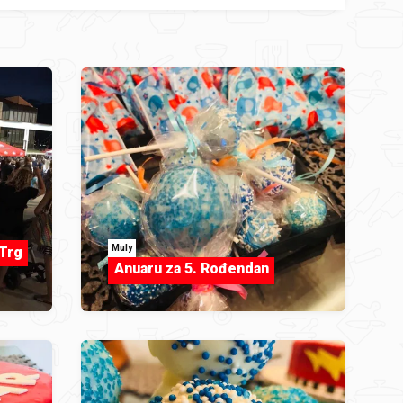
Muly
Trg
Anuaru za 5. Rođendan