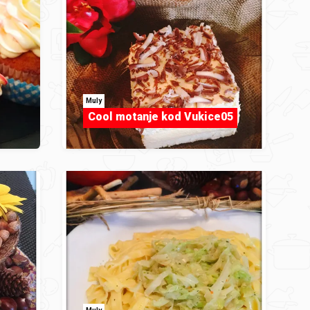
Muly
Cool motanje kod Vukice05