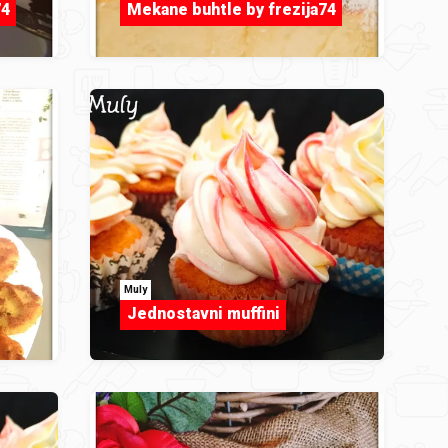
74
Mekane buhtle by frezija74
Muly
Jednostavni muffini