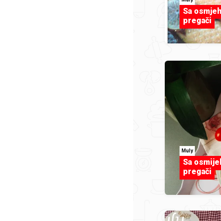
Sa osmjeh
pregači
Muly
Sa osmije
pregači