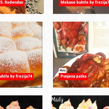
 5. Rođendan
Mekane buhtle by frezija
Muly
htle by frezija74
Punjena patka