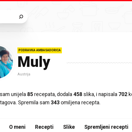
PODRAVKA AMBASADORICA
Muly
Austrija
sam unijela
85
recepata, dodala
458
slika, i napisala
702
k
ih tagova. Spremila sam
343
omiljena recepta.
O meni
Recepti
Slike
Spremljeni recepti