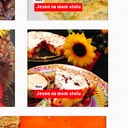
Muly
Jesen na mom stolu
Muly
Jesen na mom stolu