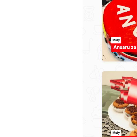
Muly
Anuaru za
Muly