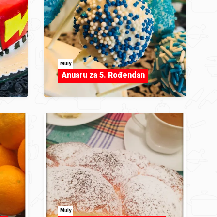
Muly
Anuaru za 5. Rođendan
Muly