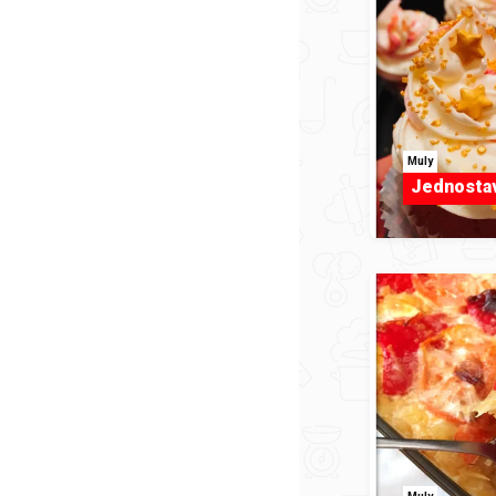
Muly
Jednostav