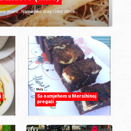
s jeseni....Nama jako drag i cest obrok...
Muly
j
Sa osmjehom u Mersihinoj
pregači