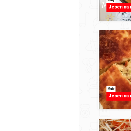
Muly
Jesen na
Muly
Jesen na