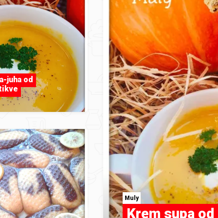
a-juha od
tikve
Muly
Krem supa od 