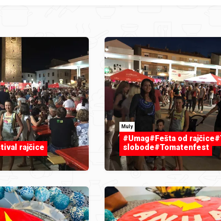
Muly
#Umag#Fešta od rajčice#
ival rajčice
slobode#Tomatenfest