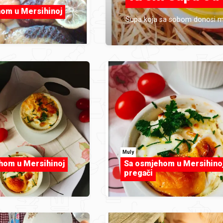
om u Mersihinoj
Supa koja sa sobom donosi miri
Muly
hom u Mersihinoj
Sa osmjehom u Mersihino
pregači