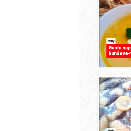
Muly
Gusta sup
bundeve-
Muly