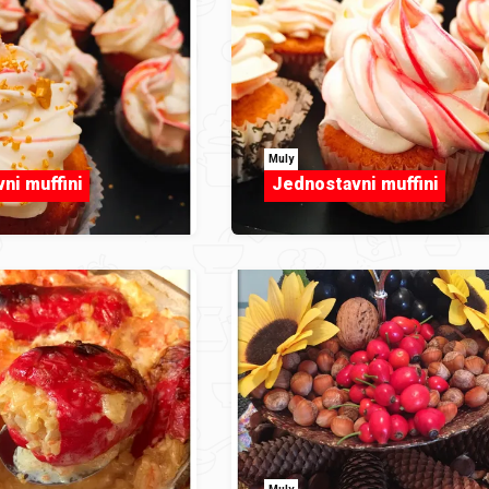
Muly
ni muffini
Jednostavni muffini