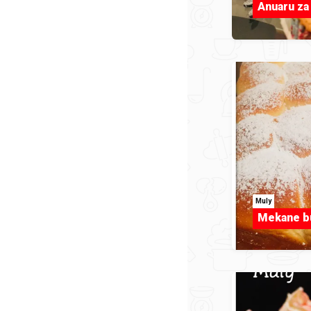
Anuaru za
Muly
Mekane bu