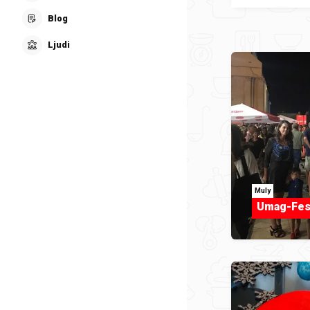
Blog
Ljudi
Muly
Umag-Fest