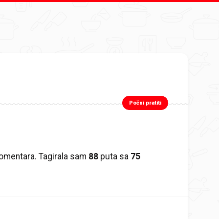
Počni pratiti
omentara. Tagirala sam
88
puta sa
75