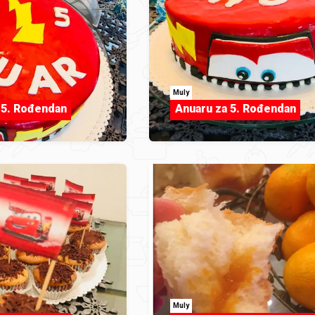
Muly
 5. Rođendan
Anuaru za 5. Rođendan
Muly