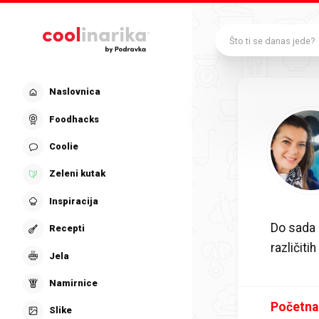
Preskoči na glavni sadržaj
Što ti se danas jede?
Naslovnica
Foodhacks
Coolie
Zeleni kutak
Inspiracija
Do sada 
Recepti
različit
Jela
Namirnice
Početna
Slike