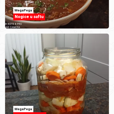
MegaPega
Nogice u saftu
MegaPega