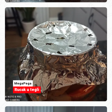
MegaPega
Rucak u tegli