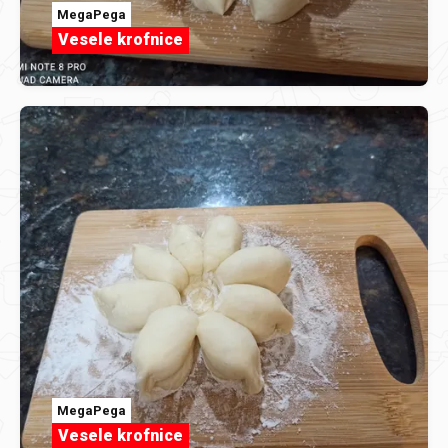
MegaPega
Vesele krofnice
MegaPega
Vesele krofnice