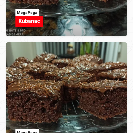
MegaPega
Kubanac
MegaPega