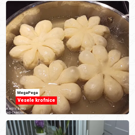
MegaPega
Vesele krofnice