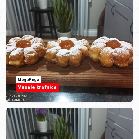
MegaPega
Vesele krofnice