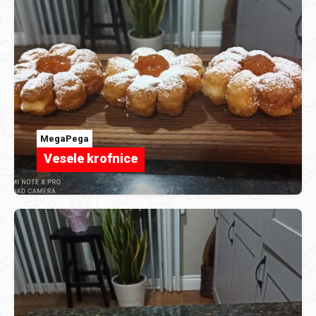
MegaPega
Vesele krofnice