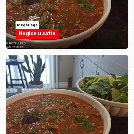
MegaPega
Nogice u saftu