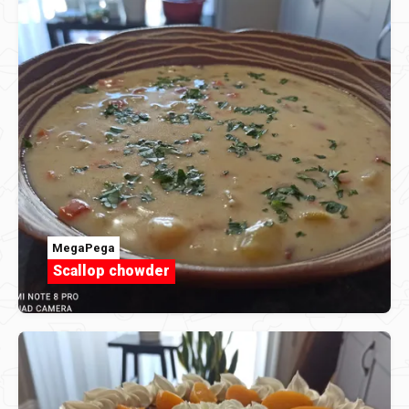
MegaPega
Scallop chowder