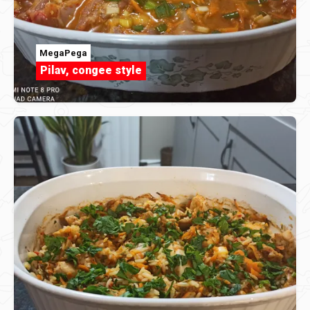
MegaPega
Pilav, congee style