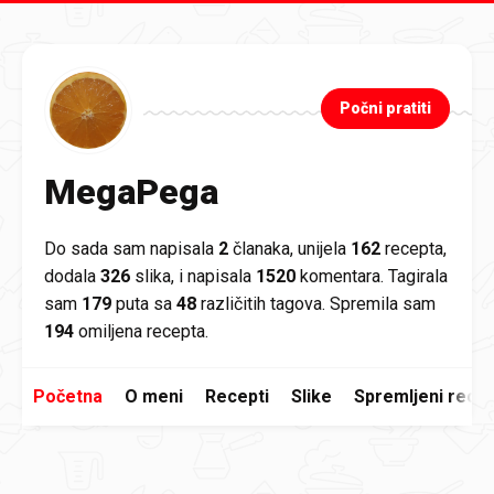
Preskoči na glavni sadržaj
Počni pratiti
MegaPega
Do sada sam napisala
2
članaka, unijela
162
recepta,
dodala
326
slika, i napisala
1520
komentara. Tagirala
sam
179
puta sa
48
različitih tagova. Spremila sam
194
omiljena recepta.
Početna
O meni
Recepti
Slike
Spremljeni recep