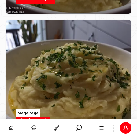
MegaPega
Pire krompir