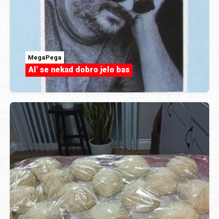
MegaPega
Al' se nekad dobro jelo bas