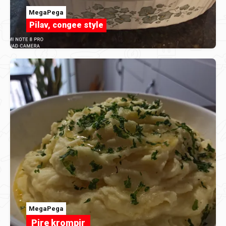
MegaPega
Pilav, congee style
MegaPega
Pire krompir