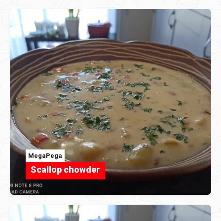
MegaPega
Scallop chowder