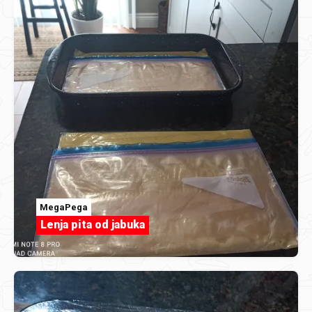
MegaPega
Lenja pita od jabuka