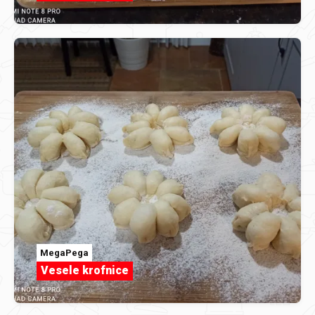
MegaPega
Vesele krofnice