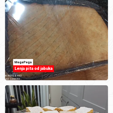
MegaPega
Lenja pita od jabuka