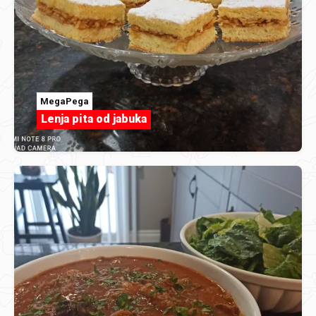
MegaPega
Lenja pita od jabuka