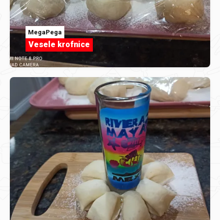
MegaPega
Vesele krofnice