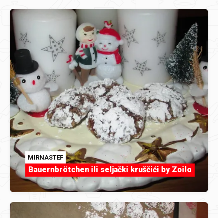
MIRNASTEF
Bauernbrötchen ili seljački kruščići by Zoilo