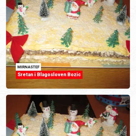
MIRNASTEF
Sretan i Blagosloven Bozic