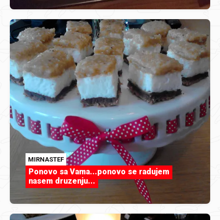
MIRNASTEF
Ponovo sa Vama...ponovo se radujem
nasem druzenju...