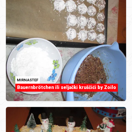
MIRNASTEF
Bauernbrötchen ili seljački kruščići by Zoilo