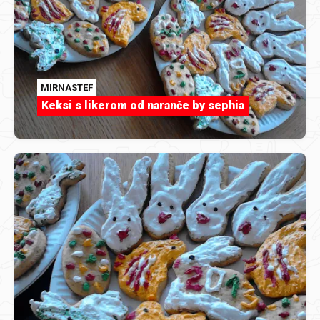
MIRNASTEF
Keksi s likerom od naranče by sephia