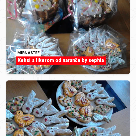
MIRNASTEF
Keksi s likerom od naranče by sephia