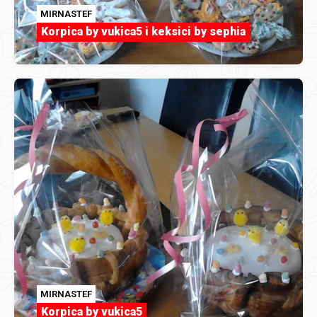
MIRNASTEF
Korpica by vukica5 i keksici by sephia
MIRNASTEF
Korpica by vukica5