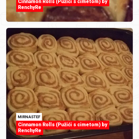
Cinnamon Rolls (Pužići s cimetom) by
RenchyRe
MIRNASTEF
Cinnamon Rolls (Pužići s cimetom) by
RenchyRe