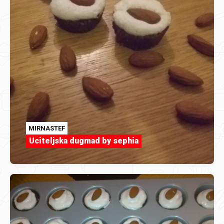
MIRNASTEF
Uciteljska dugmad by sephia