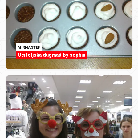
MIRNASTEF
Uciteljska dugmad by sephia