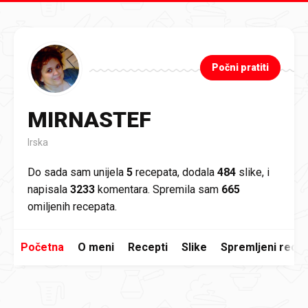
Preskoči na glavni sadržaj
Počni pratiti
MIRNASTEF
Irska
Do sada sam unijela
5
recepata, dodala
484
slike, i
napisala
3233
komentara. Spremila sam
665
omiljenih recepata.
Početna
O meni
Recepti
Slike
Spremljeni recep