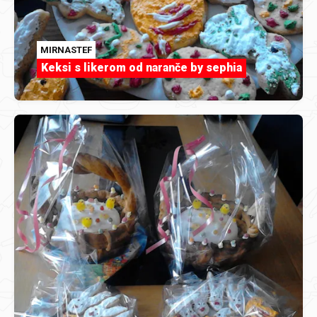
MIRNASTEF
Keksi s likerom od naranče by sephia