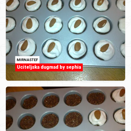
MIRNASTEF
Uciteljska dugmad by sephia