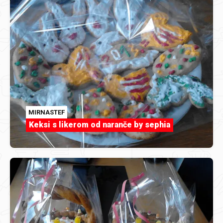
MIRNASTEF
Keksi s likerom od naranče by sephia