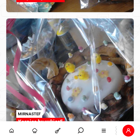
MIRNASTEF
Korpica by vukica5