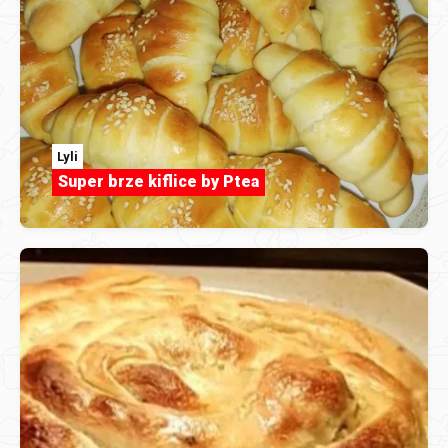
Lyli
Super brze kiflice by Ptea