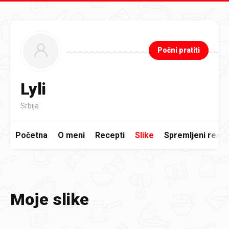
Preskoči na glavni sadržaj
Počni pratiti
Lyli
Srbija
Početna
O meni
Recepti
Slike
Spremljeni recep
Moje slike