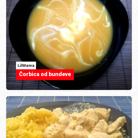
LilMama
Čorbica od bundeve