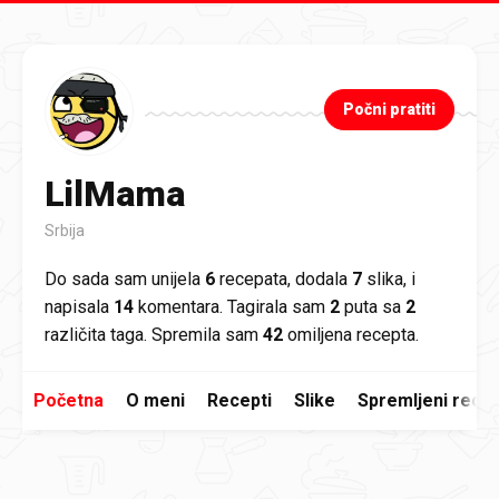
Preskoči na glavni sadržaj
Počni pratiti
LilMama
Srbija
Do sada sam unijela
6
recepata, dodala
7
slika, i
napisala
14
komentara. Tagirala sam
2
puta sa
2
različita taga. Spremila sam
42
omiljena recepta.
Početna
O meni
Recepti
Slike
Spremljeni recep