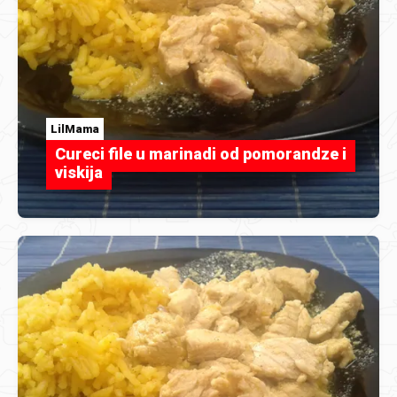
LilMama
Cureci file u marinadi od pomorandze i
viskija