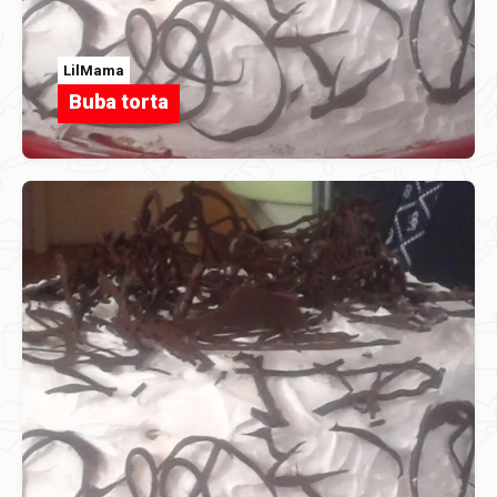
LilMama
Buba torta