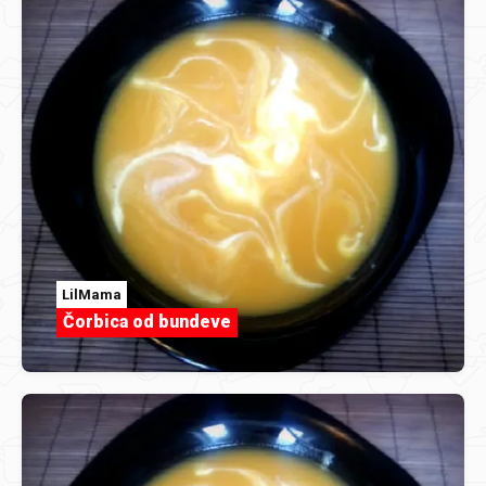
LilMama
Čorbica od bundeve