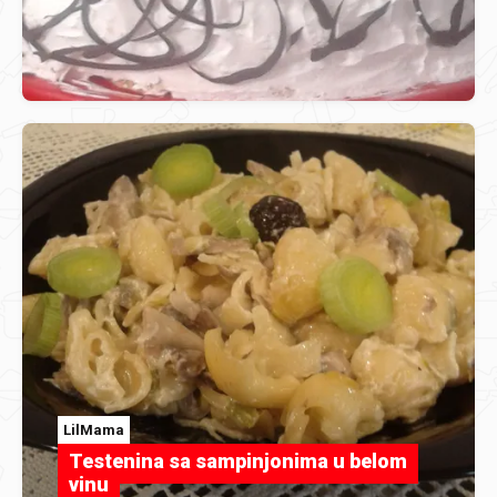
LilMama
Testenina sa sampinjonima u belom
vinu