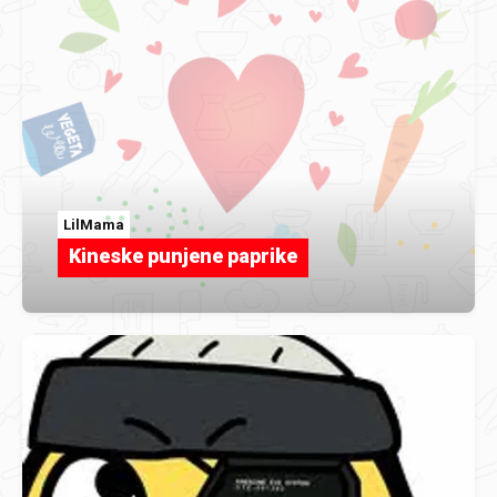
LilMama
Kineske punjene paprike