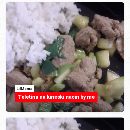
LilMama
Teletina na kineski nacin by me