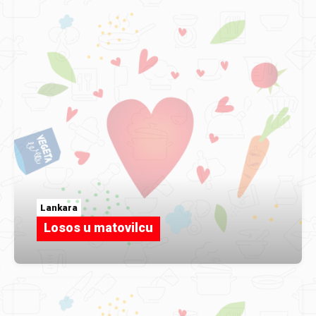
Lankara
Losos u matovilcu