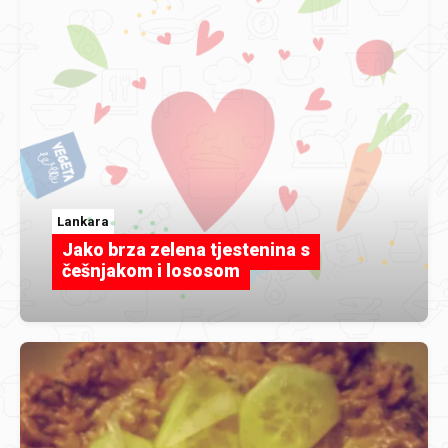
Lankara
Jako brza zelena tjestenina s
češnjakom i lososom