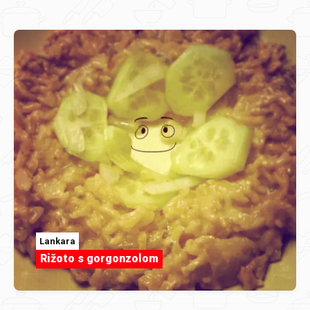
Lankara
Rižoto s gorgonzolom