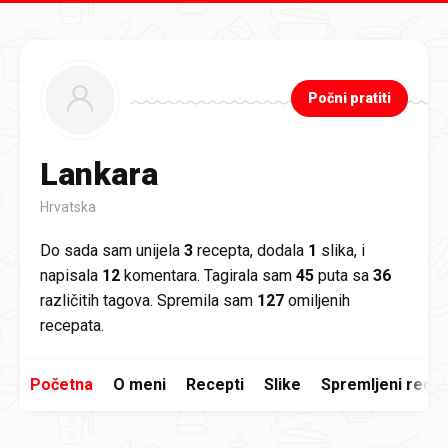
Preskoči na glavni sadržaj
Počni pratiti
Lankara
Hrvatska
Do sada sam unijela
3
recepta, dodala
1
slika, i
napisala
12
komentara. Tagirala sam
45
puta sa
36
različitih tagova. Spremila sam
127
omiljenih
recepata.
Početna
O meni
Recepti
Slike
Spremljeni recep